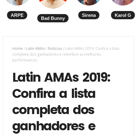
ARPE
Sirena
Karol G
Bad Bunny
Home
/
Latin AMAs
/
Notícias
/
Latin AMAs 2019: Confira a lista
completa dos ganhadores e relembre as melhores
performances
Latin AMAs 2019:
Confira a lista
completa dos
ganhadores e