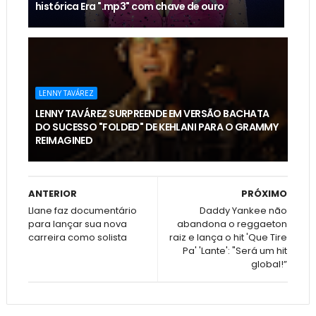
histórica Era ".mp3" com chave de ouro
LENNY TAVÁREZ
LENNY TAVÁREZ SURPREENDE EM VERSÃO BACHATA
DO SUCESSO "FOLDED" DE KEHLANI PARA O GRAMMY
REIMAGINED
ANTERIOR
PRÓXIMO
Llane faz documentário
Daddy Yankee não
para lançar sua nova
abandona o reggaeton
carreira como solista
raiz e lança o hit 'Que Tire
Pa' 'Lante': "Será um hit
global!”