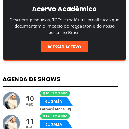
Acervo Acadêmico
Descubra pesquisas, TCCs e matérias jornalísticas que
documentam o impacto do reggaeton e do nosso
portal no Brasil.
ACESSAR ACERVO
AGENDA DE SHOWS
⏰ FALTAM 3 DIAS
10
ROSALÍA
AGO
Farmasi Arena - RJ
⏰ FALTAM 4 DIAS
11
ROSALÍA
AGO