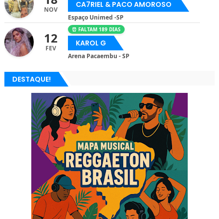
CA7RIEL & PACO AMOROSO
NOV
Espaço Unimed -SP
⏰ FALTAM 189 DIAS
12
KAROL G
FEV
Arena Pacaembu - SP
DESTAQUE!