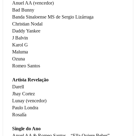
Anuel AA (vencedor)
Bad Bunny
Banda Sinaloense MS de Sergio Lizárraga
Christian Nodal
Daddy Yankee
J Balvin
Karol G
Maluma
Ozuna
Romeo Santos
Artista Revelação
Darell
Jhay Cortez
Lunay (vencedor)
Paulo Londra
Rosalía
Single do Ano
Anuel AA & Romeo Santos – “Ella Quiere Beber”