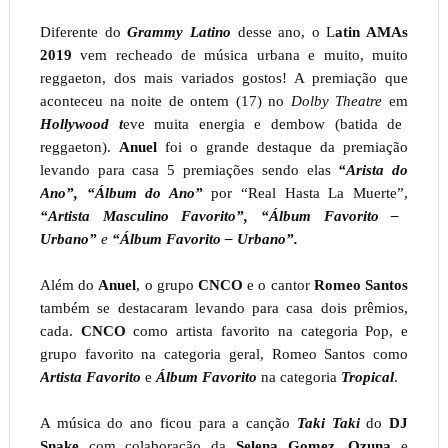
Diferente do
Grammy Latino
desse ano, o L
atin AMAs
2019
vem recheado de música urbana e muito, muito
reggaeton, dos mais variados gostos! A premiação que
aconteceu na noite de ontem (17) no
Dolby Theatre
em
Hollywood t
eve muita energia e dembow (batida de
reggaeton).
Anuel
foi o grande destaque da premiação
levando para casa 5 premiações sendo elas
“Arista do
Ano”, “Álbum do Ano”
por “Real Hasta La Muerte”,
“Artista Masculino Favorito”, “Álbum Favorito –
Urbano”
e
“Álbum Favorito – Urbano”.
Além do
Anuel
, o grupo
CNCO
e o cantor
Romeo Santos
também se destacaram levando para casa dois prêmios,
cada.
CNCO
como artista favorito na categoria Pop, e
grupo favorito na categoria geral, Romeo Santos como
Artista Favorito
e
Álbum Favorito
na categoria
Tropical
.
A música do ano ficou para a canção
Taki Taki
do
DJ
Snake
com colaboração da
Selena Gomez,
Ozuna
e