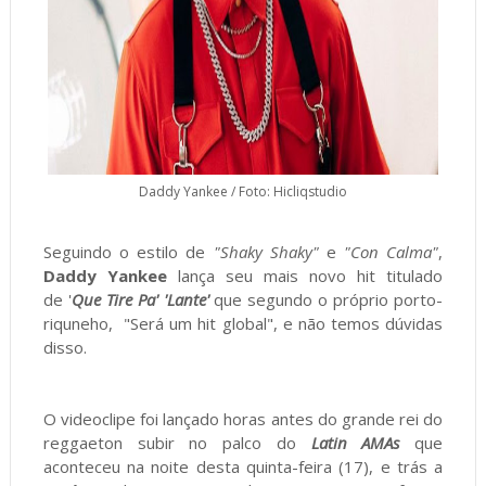
Daddy Yankee / Foto: Hicliqstudio
Seguindo o estilo de
"Shaky Shaky"
e
"Con Calma"
,
Daddy Yankee
lança seu mais novo hit titulado
de '
Que Tire Pa' 'Lante'
que segundo o próprio porto-
riquneho, "Será um hit global", e não temos dúvidas
disso.
O videoclipe foi lançado horas antes do grande rei do
reggaeton subir no palco do
Latin AMAs
que
aconteceu na noite desta quinta-feira (17), e trás a