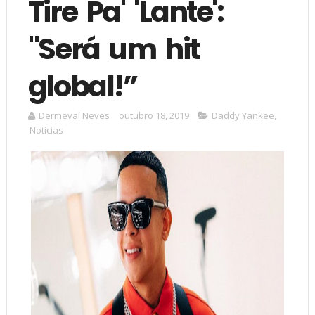
Tire Pa' 'Lante':
"Será um hit
global!”
Dermeval Neves
outubro 18, 2019
Daddy Yankee
,
Notícias