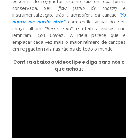
essência do reggaeton urbano raiz em sua forma
conservada. Seu
flow
(
estilo de cantar)
e
instrumentalização, trás a atmosfera da canção
"Yo
nunca me quedo atrás"
com estilo visual do seu
antigo álbum
"Barrio Fino"
e efeitos visuais que
lembram
"Con Calma".
A ideia parece que é
emplacar cada vez mais o maior número de canções
em reggaeton raiz nas rádios de todo o mundo!
Confira abaixo o videoclipe e diga para nós o
que achou: