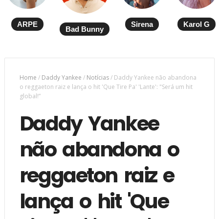
ARPE
Sirena
Karol G
Bad Bunny
Home
/
Daddy Yankee
/
Notícias
/
Daddy Yankee não abandona
o reggaeton raiz e lança o hit 'Que Tire Pa' 'Lante': "Será um hit
global!”
Daddy Yankee
não abandona o
reggaeton raiz e
lança o hit 'Que