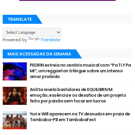
TRANSLATE
Powered by
Translate
MAIS ACESSADAS DA SEMANA
PEDRIN estreia no cenário musical com “Pa Ti Y Pa
Mí”, um reggaeton trilingue sobre um intenso
amor proibido
Anitta revela bastidores de EQUILIBRIVM:
emoção, essência e os desafios de um projeto
feito por paixão sem focar em lucros
Yuri e Will aparecem na TV desnudos em praia de
Tambaba-PB em TambabaFest