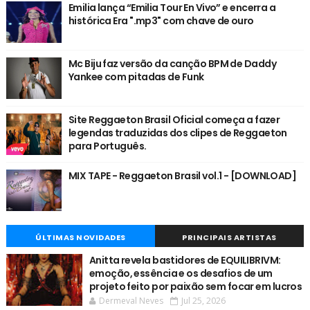
Emilia lança “Emilia Tour En Vivo” e encerra a
histórica Era ".mp3" com chave de ouro
Mc Biju faz versão da canção BPM de Daddy
Yankee com pitadas de Funk
Site Reggaeton Brasil Oficial começa a fazer
legendas traduzidas dos clipes de Reggaeton
para Português.
MIX TAPE - Reggaeton Brasil vol.1 - [DOWNLOAD]
ÚLTIMAS NOVIDADES
PRINCIPAIS ARTISTAS
Anitta revela bastidores de EQUILIBRIVM:
emoção, essência e os desafios de um
projeto feito por paixão sem focar em lucros
Dermeval Neves
Jul 25, 2026