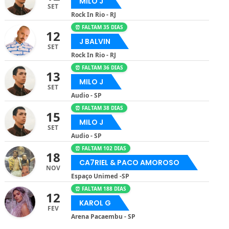
MILO J
SET
Rock In Rio - RJ
⏰ FALTAM 35 DIAS
12
J BALVIN
SET
Rock In Rio - RJ
⏰ FALTAM 36 DIAS
13
MILO J
SET
Audio - SP
⏰ FALTAM 38 DIAS
15
MILO J
SET
Audio - SP
⏰ FALTAM 102 DIAS
18
CA7RIEL & PACO AMOROSO
NOV
Espaço Unimed -SP
⏰ FALTAM 188 DIAS
12
KAROL G
FEV
Arena Pacaembu - SP