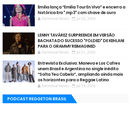
Emilia lança “Emilia Tour En Vivo” e encerra a
histórica Era ".mp3" com chave de ouro
Dermeval Neves
Jul 23, 2026
LENNY TAVÁREZ SURPREENDE EM VERSÃO
BACHATA DO SUCESSO "FOLDED" DE KEHLANI
PARA O GRAMMY REIMAGINED
Dermeval Neves
Jul 21, 2026
Entrevista Exclusiva: Maneva e Los Cafres
unem Brasil e Argentina no single inédito
“Solta Teu Cabelo”, ampliando ainda mais
os horizontes para o Reggae Latino
Dermeval Neves
Jul 19, 2026
PODCAST REGGETON BRASIL