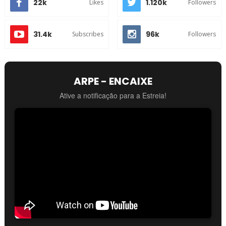
22k
1.120k
Likes
Followers
31.4k
96k
Subscribes
Followers
ARPE - ENCAIXE
Ative a notificação para a Estreia!