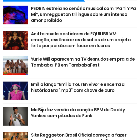
PEDRIN estreia no cenário musical com “Pa Ti Y Pa
Mí”, um reggaeton trilingue sobre um intenso
amor proibido
Anitta revela bastidores de EQUILIBRIVM:
emoção, essência e os desafios de um projeto
feito por paixão sem focar em lucros
Yuri e Will aparecem na TV desnudos em praia de
Tambaba-PB em TambabaFest
Emilia lança “Emilia Tour En Vivo” e encerra a
histórica Era ".mp3" com chave de ouro
Mc Biju faz versão da canção BPM de Daddy
Yankee com pitadas de Funk
Site Reggaeton Brasil Oficial começa a fazer