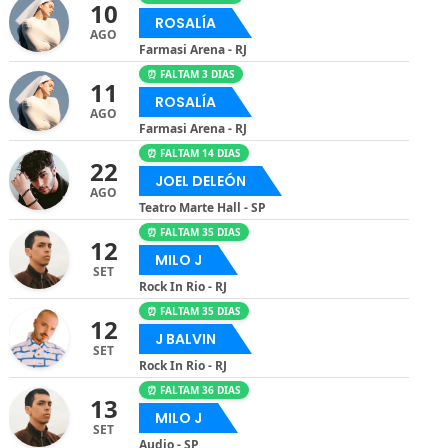
10
ROSALÍA
AGO
Farmasi Arena - RJ
⏰ FALTAM 3 DIAS
11
ROSALÍA
AGO
Farmasi Arena - RJ
⏰ FALTAM 14 DIAS
22
JOEL DELEÓN
AGO
Teatro Marte Hall - SP
⏰ FALTAM 35 DIAS
12
MILO J
SET
Rock In Rio - RJ
⏰ FALTAM 35 DIAS
12
J BALVIN
SET
Rock In Rio - RJ
⏰ FALTAM 36 DIAS
13
MILO J
SET
Audio - SP