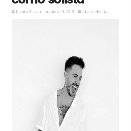
Kamila Strada
outubro 14, 2019
Llane
,
Notícias