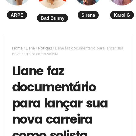
ARPE
Sirena
Karol G
Bad Bunny
Home
/
Llane
/
Notícias
/
Llane faz documentário para lançar sua
nova carreira como solista
Llane faz
documentário
para lançar sua
nova carreira
como solista