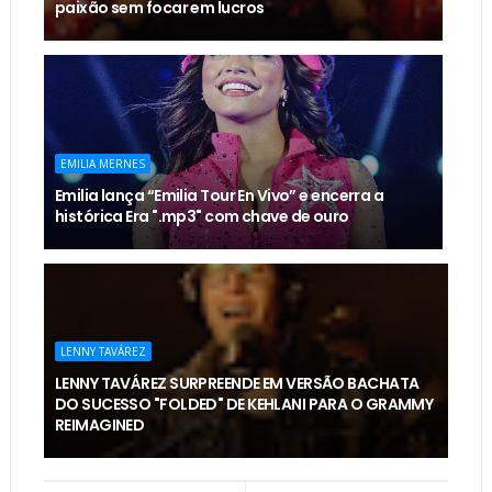
paixão sem focar em lucros
EMILIA MERNES
Emilia lança “Emilia Tour En Vivo” e encerra a
histórica Era ".mp3" com chave de ouro
LENNY TAVÁREZ
LENNY TAVÁREZ SURPREENDE EM VERSÃO BACHATA
DO SUCESSO "FOLDED" DE KEHLANI PARA O GRAMMY
REIMAGINED