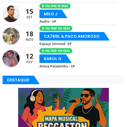
⏰ FALTAM 38 DIAS
15
MILO J
SET
Audio - SP
⏰ FALTAM 102 DIAS
18
CA7RIEL & PACO AMOROSO
NOV
Espaço Unimed -SP
⏰ FALTAM 188 DIAS
12
KAROL G
FEV
Arena Pacaembu - SP
DESTAQUE!