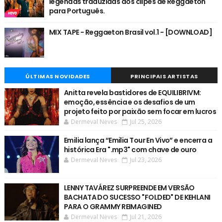
legendas traduzidas dos clipes de Reggaeton
para Português.
MIX TAPE - Reggaeton Brasil vol.1 - [DOWNLOAD]
ÚLTIMAS NOVIDADES
PRINCIPAIS ARTISTAS
Anitta revela bastidores de EQUILIBRIVM:
emoção, essência e os desafios de um
projeto feito por paixão sem focar em lucros
Dermeval Neves
Jul 25, 2026
Emilia lança “Emilia Tour En Vivo” e encerra a
histórica Era ".mp3" com chave de ouro
Dermeval Neves
Jul 23, 2026
LENNY TAVÁREZ SURPREENDE EM VERSÃO
BACHATA DO SUCESSO "FOLDED" DE KEHLANI
PARA O GRAMMY REIMAGINED
Dermeval Neves
Jul 21, 2026