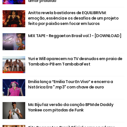
amor proibido
Anitta revela bastidores de EQUILIBRIVM:
emoção, essência e os desafios de um projeto
feito por paixão sem focar em lucros
MIX TAPE - Reggaeton Brasil vol.1 - [DOWNLOAD]
Yuri e Will aparecem na TV desnudos em praia de
Tambaba-PB em TambabaFest
Emilia lança “Emilia Tour En Vivo” e encerra a
histórica Era ".mp3" com chave de ouro
Mc Biju faz versão da canção BPM de Daddy
Yankee com pitadas de Funk