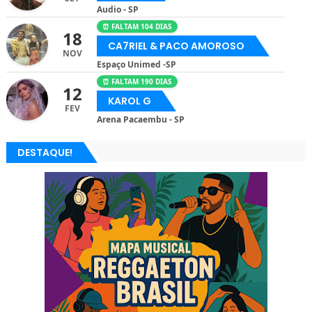
Audio - SP
⏰ FALTAM 104 DIAS
18
CA7RIEL & PACO AMOROSO
NOV
Espaço Unimed -SP
⏰ FALTAM 190 DIAS
12
KAROL G
FEV
Arena Pacaembu - SP
DESTAQUE!