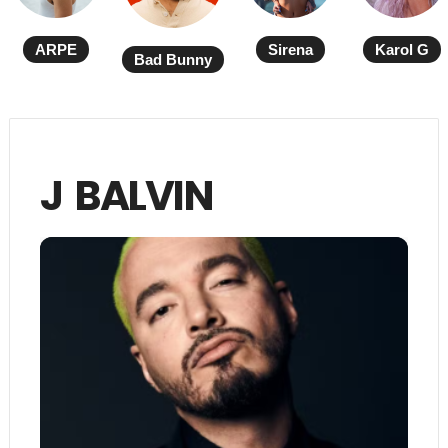
ARPE
Sirena
Karol G
Bad Bunny
J BALVIN