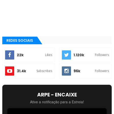
REDES SOCIAIS
22k
1.120k
Likes
Followers
31.4k
96k
Subscribes
Followers
ARPE - ENCAIXE
Ative a notificação para a Estreia!