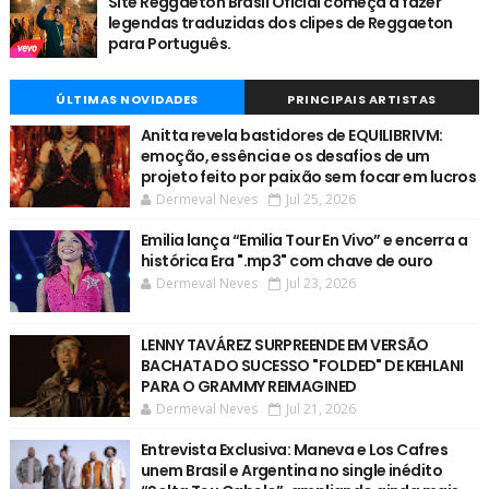
Site Reggaeton Brasil Oficial começa a fazer
legendas traduzidas dos clipes de Reggaeton
para Português.
ÚLTIMAS NOVIDADES
PRINCIPAIS ARTISTAS
Anitta revela bastidores de EQUILIBRIVM:
emoção, essência e os desafios de um
projeto feito por paixão sem focar em lucros
Dermeval Neves
Jul 25, 2026
Emilia lança “Emilia Tour En Vivo” e encerra a
histórica Era ".mp3" com chave de ouro
Dermeval Neves
Jul 23, 2026
LENNY TAVÁREZ SURPREENDE EM VERSÃO
BACHATA DO SUCESSO "FOLDED" DE KEHLANI
PARA O GRAMMY REIMAGINED
Dermeval Neves
Jul 21, 2026
Entrevista Exclusiva: Maneva e Los Cafres
unem Brasil e Argentina no single inédito