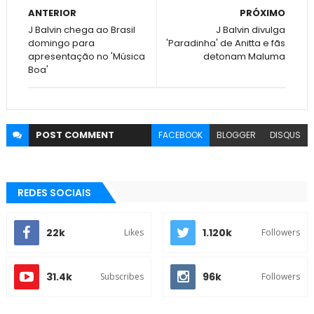
ANTERIOR
PRÓXIMO
J Balvin chega ao Brasil
J Balvin divulga
domingo para
'Paradinha' de Anitta e fãs
apresentação no 'Música
detonam Maluma
Boa'
POST
COMMENT
FACEBOOK
BLOGGER
DISQUS
REDES SOCIAIS
22k
1.120k
Likes
Followers
31.4k
96k
Subscribes
Followers