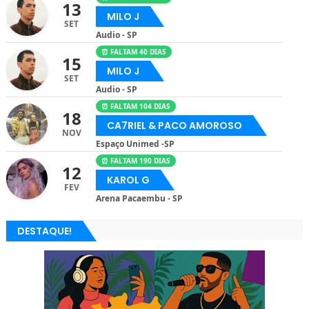
13
MILO J
SET
Audio - SP
⏰ FALTAM 40 DIAS
15
MILO J
SET
Audio - SP
⏰ FALTAM 104 DIAS
18
CA7RIEL & PACO AMOROSO
NOV
Espaço Unimed -SP
⏰ FALTAM 190 DIAS
12
KAROL G
FEV
Arena Pacaembu - SP
DESTAQUE!