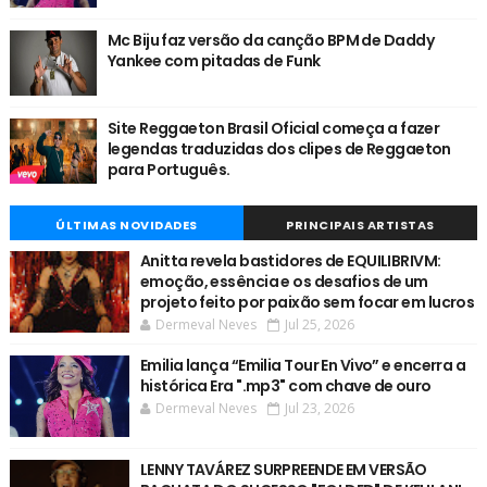
Mc Biju faz versão da canção BPM de Daddy
Yankee com pitadas de Funk
Site Reggaeton Brasil Oficial começa a fazer
legendas traduzidas dos clipes de Reggaeton
para Português.
ÚLTIMAS NOVIDADES
PRINCIPAIS ARTISTAS
Anitta revela bastidores de EQUILIBRIVM:
emoção, essência e os desafios de um
projeto feito por paixão sem focar em lucros
Dermeval Neves
Jul 25, 2026
Emilia lança “Emilia Tour En Vivo” e encerra a
histórica Era ".mp3" com chave de ouro
Dermeval Neves
Jul 23, 2026
LENNY TAVÁREZ SURPREENDE EM VERSÃO