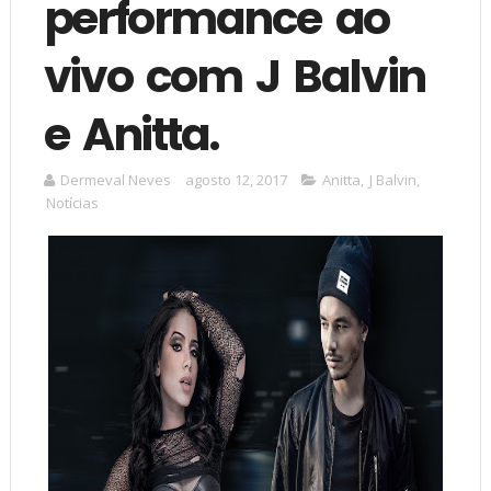
performance ao
vivo com J Balvin
e Anitta.
Dermeval Neves
agosto 12, 2017
Anitta
,
J Balvin
,
Notícias