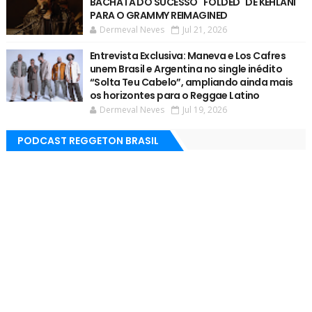
BACHATA DO SUCESSO "FOLDED" DE KEHLANI
PARA O GRAMMY REIMAGINED
Dermeval Neves
Jul 21, 2026
Entrevista Exclusiva: Maneva e Los Cafres
unem Brasil e Argentina no single inédito
“Solta Teu Cabelo”, ampliando ainda mais
os horizontes para o Reggae Latino
Dermeval Neves
Jul 19, 2026
PODCAST REGGETON BRASIL