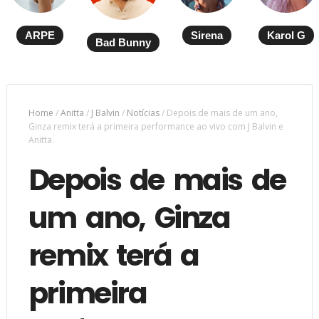
ARPE
Sirena
Karol G
Bad Bunny
Home
/
Anitta
/
J Balvin
/
Notícias
/
Depois de mais de um ano,
Ginza remix terá a primeira performance ao vivo com J Balvin e
Anitta.
Depois de mais de
um ano, Ginza
remix terá a
primeira