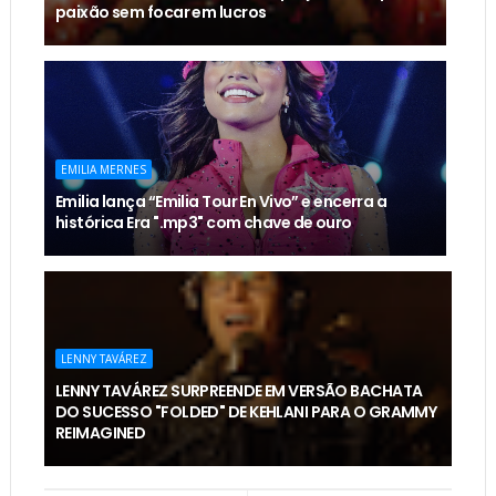
paixão sem focar em lucros
EMILIA MERNES
Emilia lança “Emilia Tour En Vivo” e encerra a
histórica Era ".mp3" com chave de ouro
LENNY TAVÁREZ
LENNY TAVÁREZ SURPREENDE EM VERSÃO BACHATA
DO SUCESSO "FOLDED" DE KEHLANI PARA O GRAMMY
REIMAGINED