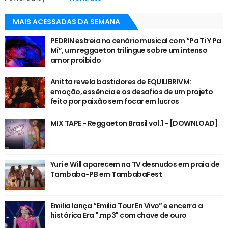
MAIS ACESSADAS DA SEMANA
PEDRIN estreia no cenário musical com “Pa Ti Y Pa
Mí”, um reggaeton trilingue sobre um intenso
amor proibido
Anitta revela bastidores de EQUILIBRIVM:
emoção, essência e os desafios de um projeto
feito por paixão sem focar em lucros
MIX TAPE - Reggaeton Brasil vol.1 - [DOWNLOAD]
Yuri e Will aparecem na TV desnudos em praia de
Tambaba-PB em TambabaFest
Emilia lança “Emilia Tour En Vivo” e encerra a
histórica Era ".mp3" com chave de ouro