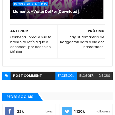
DOWNLOAD DE MÚSICAS
Momento - Victor Del Rei [Download]
ANTERIOR
PRÓXIMO
Conheça Jomal e sua fã
Playlist Romântica de
brasileira Letícia que o
Reggaeton para o dia dos
conheceu por acaso no
namorados!
México
POST
COMMENT
FACEBOOK
BLOGGER
DISQUS
REDES SOCIAIS
22k
1.120k
Likes
Followers