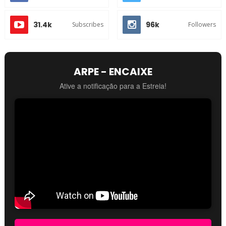
31.4k
96k
Subscribes
Followers
ARPE - ENCAIXE
Ative a notificação para a Estreia!