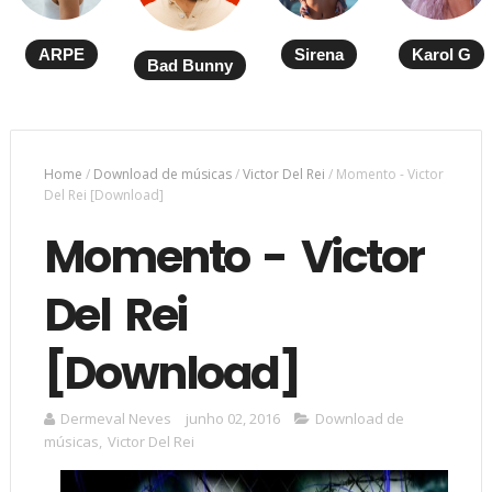
ARPE
Sirena
Karol G
Bad Bunny
Home
/
Download de músicas
/
Victor Del Rei
/
Momento - Victor
Del Rei [Download]
Momento - Victor
Del Rei
[Download]
Dermeval Neves
junho 02, 2016
Download de
músicas
,
Victor Del Rei