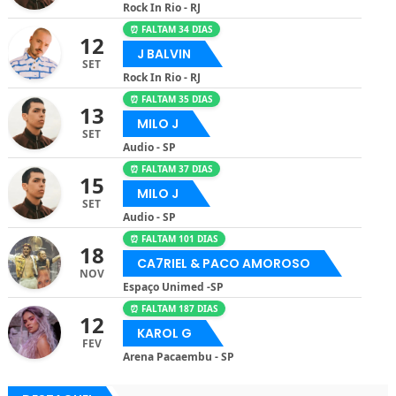
Rock In Rio - RJ
⏰ FALTAM 34 DIAS
12
J BALVIN
SET
Rock In Rio - RJ
⏰ FALTAM 35 DIAS
13
MILO J
SET
Audio - SP
⏰ FALTAM 37 DIAS
15
MILO J
SET
Audio - SP
⏰ FALTAM 101 DIAS
18
CA7RIEL & PACO AMOROSO
NOV
Espaço Unimed -SP
⏰ FALTAM 187 DIAS
12
KAROL G
FEV
Arena Pacaembu - SP