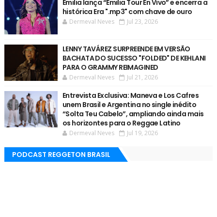
Emilia lança “Emilia Tour En Vivo” e encerra a
histórica Era ".mp3" com chave de ouro
Dermeval Neves
Jul 23, 2026
LENNY TAVÁREZ SURPREENDE EM VERSÃO
BACHATA DO SUCESSO "FOLDED" DE KEHLANI
PARA O GRAMMY REIMAGINED
Dermeval Neves
Jul 21, 2026
Entrevista Exclusiva: Maneva e Los Cafres
unem Brasil e Argentina no single inédito
“Solta Teu Cabelo”, ampliando ainda mais
os horizontes para o Reggae Latino
Dermeval Neves
Jul 19, 2026
PODCAST REGGETON BRASIL