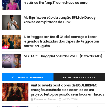
histórica Era ".mp3" com chave de ouro
Mc Biju faz versão da canção BPM de Daddy
Yankee com pitadas de Funk
Site Reggaeton Brasil Oficial começa a fazer
legendas traduzidas dos clipes de Reggaeton
para Português.
MIX TAPE - Reggaeton Brasil vol.1 - [DOWNLOAD]
ÚLTIMAS NOVIDADES
PRINCIPAIS ARTISTAS
Anitta revela bastidores de EQUILIBRIVM:
emoção, essência e os desafios de um
projeto feito por paixão sem focar em lucros
Dermeval Neves
Jul 25, 2026