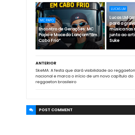
LUCAS LM
Lucas LM ar
MC PAPO
para a grav
Encontro de Gerações: MC
música nas 
Papo e Macedo Lançam “Em
junto ao ar
Cabo Frio”
Suke
ANTERIOR
SkeMA: A festa que dará visibilidade ao reggaeto
nacional e marca o início de um novo capítulo do
reggaeton brasileiro
POST
COMMENT