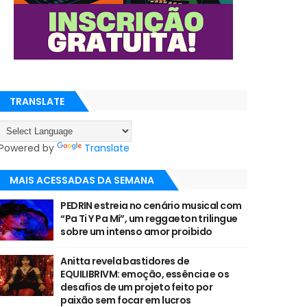
TRANSLATE
Powered by
Translate
MAIS ACESSADAS DA SEMANA
PEDRIN estreia no cenário musical com
“Pa Ti Y Pa Mí”, um reggaeton trilingue
sobre um intenso amor proibido
Anitta revela bastidores de
EQUILIBRIVM: emoção, essência e os
desafios de um projeto feito por
paixão sem focar em lucros