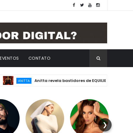
EVENTOS
CONTATO
Anitta revela bastidores de EQUILIBRIVM: emoção, essên
ANITTA
❯