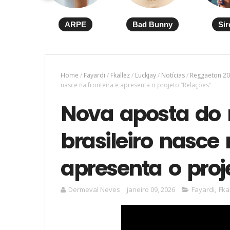
ARPE
Bad Bunny
Sir
Home
/
Fayardi
/
Fkallez
/
Luckjay
/
Notícias
/
Reggaeton 2
nasce na fronteira e apresenta o projeto “Relações”
Nova aposta do 
brasileiro nasce 
apresenta o proj
Dermeval Neves
janeiro 09, 2026
Fayardi
,
Fka