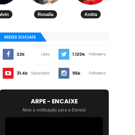
alvin
Rosalía
Anitta
REDES SOCIAIS
22k
1.120k
Likes
Followers
31.4k
96k
Subscribes
Followers
ARPE - ENCAIXE
Ative a notificação para a Estreia!