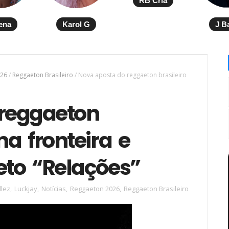
RB Cria
ena
Karol G
J B
026
/
Reggaeton Brasileiro
/
Nova aposta do reggaeton brasileiro
reggaeton
na fronteira e
eto “Relações”
llez
,
Luckjay
,
Notícias
,
Reggaeton 2026
,
Reggaeton Brasileiro