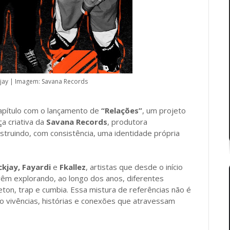
jay
| Imagem: Savana Records
apítulo com o lançamento de
“Relações”
, um projeto
ça criativa da
Savana Records
, produtora
truindo, com consistência, uma identidade própria
ckjay, Fayardi
e
Fkallez
, artistas que desde o início
 vêm explorando, ao longo dos anos, diferentes
on, trap e cumbia. Essa mistura de referências não é
do vivências, histórias e conexões que atravessam