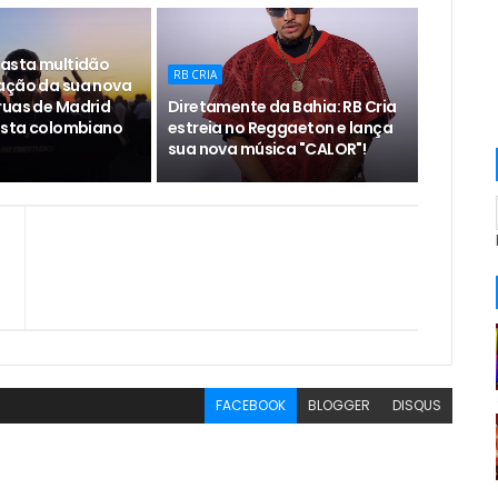
rasta multidão
RB CRIA
ação da sua nova
ruas de Madrid
Diretamente da Bahia: RB Cria
tista colombiano
estreia no Reggaeton e lança
sua nova música "CALOR"!
n
FACEBOOK
BLOGGER
DISQUS