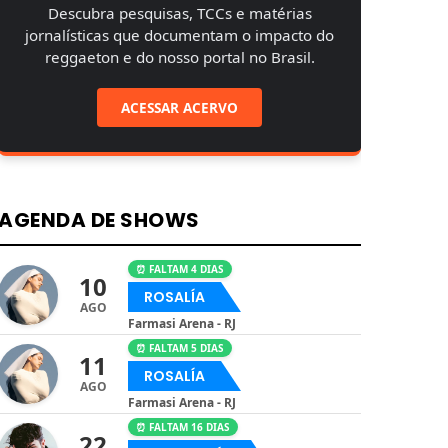
Descubra pesquisas, TCCs e matérias
jornalísticas que documentam o impacto do
reggaeton e do nosso portal no Brasil.
ACESSAR ACERVO
AGENDA DE SHOWS
⏰ FALTAM 4 DIAS
10
ROSALÍA
AGO
Farmasi Arena - RJ
⏰ FALTAM 5 DIAS
11
ROSALÍA
AGO
Farmasi Arena - RJ
⏰ FALTAM 16 DIAS
22