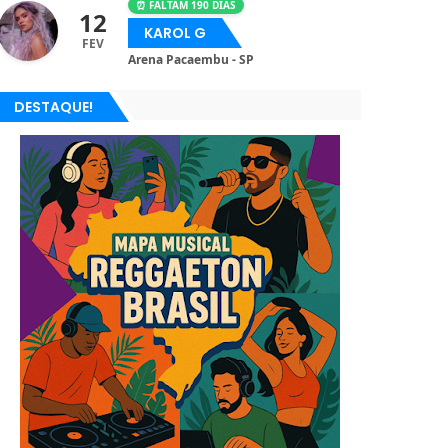
⏰ FALTAM 190 DIAS
12
KAROL G
FEV
Arena Pacaembu - SP
DESTAQUE!