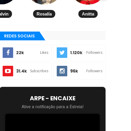
alvin
Rosalía
Anitta
REDES SOCIAIS
22k
1.120k
Likes
Followers
31.4k
96k
Subscribes
Followers
ARPE - ENCAIXE
Ative a notificação para a Estreia!