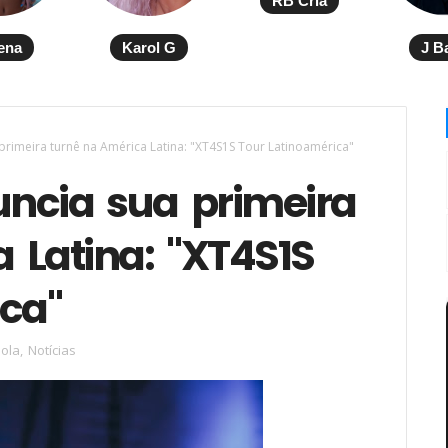
RB Cria
ena
Karol G
J B
primeira turnê na América Latina: "XT4S1S Tour Latinoamérica"
ncia sua primeira
 Latina: "XT4S1S
ca"
ola
,
Notícias