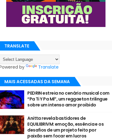
TRANSLATE
Powered by
Translate
MAIS ACESSADAS DA SEMANA
PEDRIN estreia no cenário musical com
“Pa Ti Y Pa Mí”, um reggaeton trilingue
sobre um intenso amor proibido
Anitta revela bastidores de
EQUILIBRIVM: emoção, essência e os
desafios de um projeto feito por
paixão sem focar em lucros