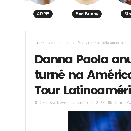
ARPE
Bad Bunny
Sir
Home
/
Danna Paola
/
Notícias
/
Danna Paola anuncia sua 
Danna Paola anu
turnê na América
Tour Latinoaméri
Dermeval Neves
setembro 06, 2023
Danna Pa