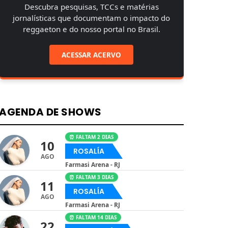
Descubra pesquisas, TCCs e matérias
jornalísticas que documentam o impacto do
reggaeton e do nosso portal no Brasil.
ACESSAR ACERVO
AGENDA DE SHOWS
⏰ FALTAM 2 DIAS
10
ROSALÍA
AGO
Farmasi Arena - RJ
⏰ FALTAM 3 DIAS
11
ROSALÍA
AGO
Farmasi Arena - RJ
⏰ FALTAM 14 DIAS
22