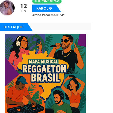
⏰ FALTAM 188 DIAS
12
KAROL G
FEV
Arena Pacaembu - SP
DESTAQUE!