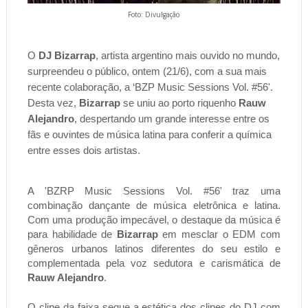
Foto: Divulgação
O
DJ Bizarrap
, artista argentino mais ouvido no mundo,
surpreendeu o público, ontem (21/6), com a sua mais
recente colaboração, a ‘BZP Music Sessions Vol. #56'.
Desta vez,
Bizarrap
se uniu ao porto riquenho
Rauw
Alejandro
, despertando um grande interesse entre os
fãs e ouvintes de música latina para conferir a química
entre esses dois artistas.
A 'BZRP Music Sessions Vol. #56' traz uma
combinação dançante de música eletrônica e latina.
Com uma produção impecável, o destaque da música é
para habilidade de
Bizarrap
em mesclar o EDM com
gêneros urbanos latinos diferentes do seu estilo e
complementada pela voz sedutora e carismática de
Rauw Alejandro
.
O clipe da faixa segue a estética dos clipes do DJ com