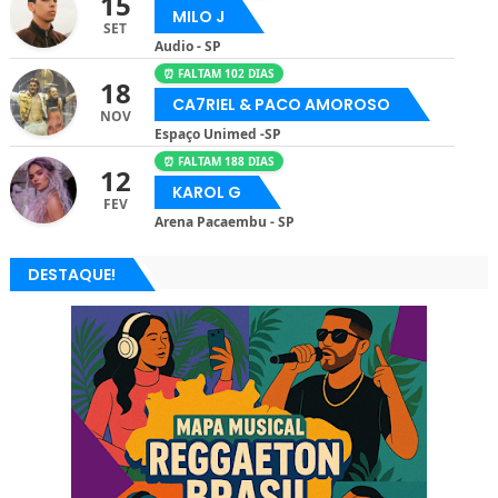
15
MILO J
SET
Audio - SP
⏰ FALTAM 102 DIAS
18
CA7RIEL & PACO AMOROSO
NOV
Espaço Unimed -SP
⏰ FALTAM 188 DIAS
12
KAROL G
FEV
Arena Pacaembu - SP
DESTAQUE!