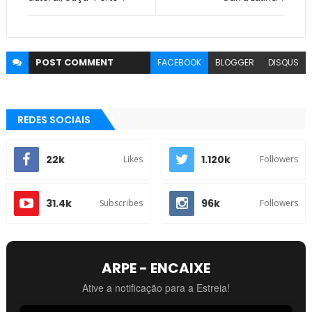
POST
COMMENT
FACEBOOK
BLOGGER
DISQUS
REDES SOCIAIS
22k
1.120k
Likes
Followers
31.4k
96k
Subscribes
Followers
ARPE - ENCAIXE
Ative a notificação para a Estreia!