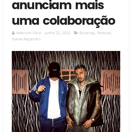
anunciam mais
uma colaboração
Aderson Silva
junho 22, 2023
Bizarrap
,
Noticias
,
Rauw Alejandro