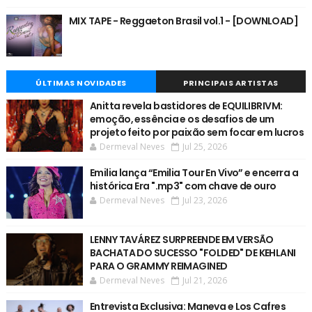
MIX TAPE - Reggaeton Brasil vol.1 - [DOWNLOAD]
ÚLTIMAS NOVIDADES
PRINCIPAIS ARTISTAS
Anitta revela bastidores de EQUILIBRIVM:
emoção, essência e os desafios de um
projeto feito por paixão sem focar em lucros
Dermeval Neves
Jul 25, 2026
Emilia lança “Emilia Tour En Vivo” e encerra a
histórica Era ".mp3" com chave de ouro
Dermeval Neves
Jul 23, 2026
LENNY TAVÁREZ SURPREENDE EM VERSÃO
BACHATA DO SUCESSO "FOLDED" DE KEHLANI
PARA O GRAMMY REIMAGINED
Dermeval Neves
Jul 21, 2026
Entrevista Exclusiva: Maneva e Los Cafres