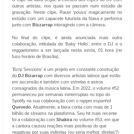
outros artistas, nos quais se passam num estúdio de
gravação. Neste clipe, Rauw ‘pousa’ magicamente no
estúdio com um capacete futurista da Nasa e performa
junto com
Bizzarrap
interagindo com a câmera.
No final do clipe, é ainda anunciada mais outra
colaboração, intitulada de 'Baby Hello', entre o DJ e o
reggaetoneiro a ser lançada nesta sexta, 01 hora (no
fuso horário de Brasília).
'Bzrp Sessions' é um projeto em constante construção
do
DJ Bizarrap
com diversos artistas latinos que estão
em ascensão e também com estrelas e astros
consagrados da música latina. Em 2022, o volume #52
permaneceu por semanas ininterruptas no topo do
Spotify na sua colaboração com o rapper espanhol
Quevedo
. Atualmente, a faixa conta com mais de 1
bilhão de streams na plataforma. Se
u hit mais recente
foi a colaboração com
Shakira
no volume #53, em que
a cantora causou reações mais positivas do que
negativas por suas indiretas (ou seria melhor, diretas?)