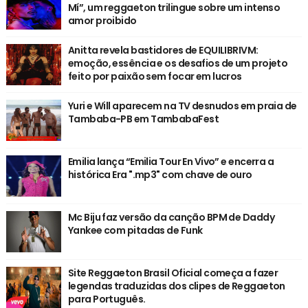
Mí”, um reggaeton trilingue sobre um intenso
amor proibido
Anitta revela bastidores de EQUILIBRIVM:
emoção, essência e os desafios de um projeto
feito por paixão sem focar em lucros
Yuri e Will aparecem na TV desnudos em praia de
Tambaba-PB em TambabaFest
Emilia lança “Emilia Tour En Vivo” e encerra a
histórica Era ".mp3" com chave de ouro
Mc Biju faz versão da canção BPM de Daddy
Yankee com pitadas de Funk
Site Reggaeton Brasil Oficial começa a fazer
legendas traduzidas dos clipes de Reggaeton
para Português.