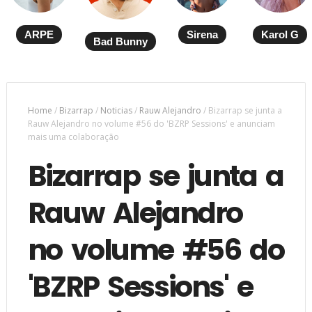
ARPE
Sirena
Karol G
Bad Bunny
Home
/
Bizarrap
/
Noticias
/
Rauw Alejandro
/
Bizarrap se junta a
Rauw Alejandro no volume #56 do 'BZRP Sessions' e anunciam
mais uma colaboração
Bizarrap se junta a
Rauw Alejandro
no volume #56 do
'BZRP Sessions' e