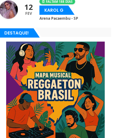
⏰ FALTAM 188 DIAS
12
KAROL G
FEV
Arena Pacaembu - SP
DESTAQUE!