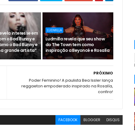
LUDMILLA
evela interesse em
om o Bad Bunny e
Ludmilla revela que seu show
 amo o Bad Bunny e
do The Town tem como
ma grande artista”
inspiração a Beyoncé e Rosalía
PRÓXIMO
Poder Feminino! A paulista Bea Issler lança
reggaeton empoderado inspirado na Rosalía,
confira!
FACEBOOK
BLOGGER
DISQUS