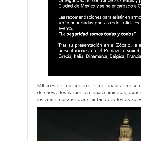
Milhares de 'motomamis' e 'motopapis', em sua
do show, desfilaram com suas camisetas, boné
serviram muita emoção cantando todos os suce