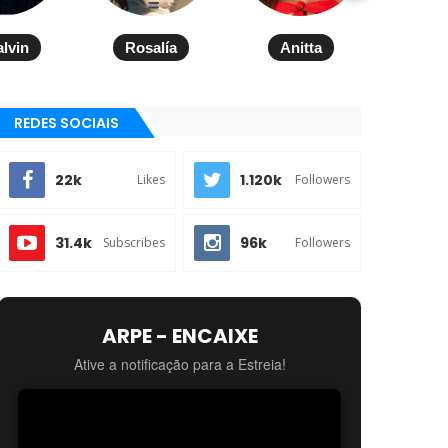
alvin
Rosalía
Anitta
REDES SOCIAIS
22k
1.120k
Likes
Followers
31.4k
96k
Subscribes
Followers
ARPE - ENCAIXE
Ative a notificação para a Estreia!