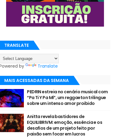
TRANSLATE
Powered by
Translate
MAIS ACESSADAS DA SEMANA
PEDRIN estreia no cenário musical com
“Pa Ti Y Pa Mí”, um reggaeton trilingue
sobre um intenso amor proibido
Anitta revela bastidores de
EQUILIBRIVM: emoção, essência e os
desafios de um projeto feito por
paixão sem focar em lucros