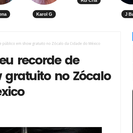
RB Cria
ena
Karol G
J B
e público em show gratuito no Zócalo da Cidade do México
eu recorde de
 gratuito no Zócalo
xico