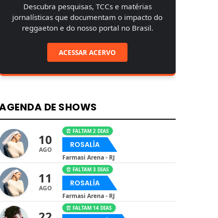
Descubra pesquisas, TCCs e matérias
jornalísticas que documentam o impacto do
reggaeton e do nosso portal no Brasil.
ACESSAR ACERVO
AGENDA DE SHOWS
⏰ FALTAM 2 DIAS
10
ROSALÍA
AGO
Farmasi Arena - RJ
⏰ FALTAM 3 DIAS
11
ROSALÍA
AGO
Farmasi Arena - RJ
⏰ FALTAM 14 DIAS
22