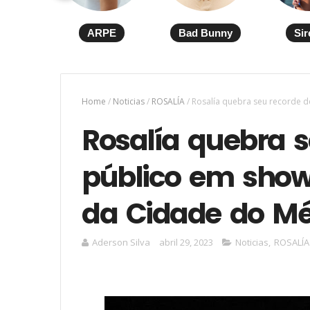
ARPE
Bad Bunny
Sir
Home
/
Noticias
/
ROSALÍA
/
Rosalía quebra seu recorde d
Rosalía quebra s
público em show
da Cidade do Mé
Aderson Silva
abril 29, 2023
Noticias
,
ROSALÍA