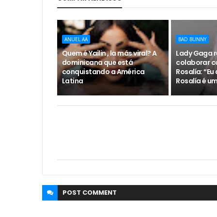
ANUEL AA
BAD BUNNY
Quem é Yailin , la más viral? A
Lady Gaga r
dominicana que está
colaborar c
conquistando a América
Rosalía: “Eu
Latina
Rosalía é u
POST
COMMENT