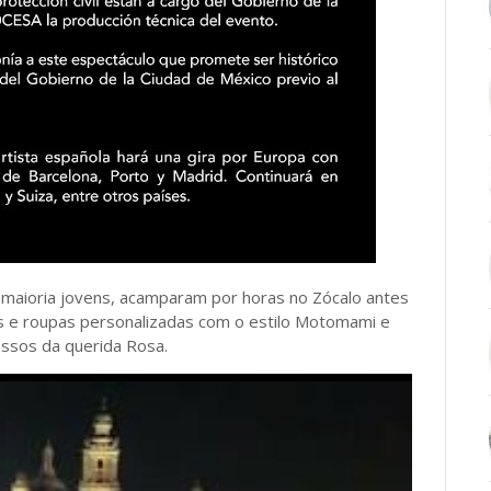
 maioria jovens, acamparam por horas no Zócalo antes
s e roupas personalizadas com o estilo Motomami e
ssos da querida Rosa.