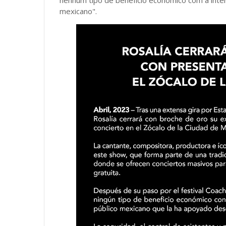
nenhum tipo de benefício econômico com a inten
mexicano".