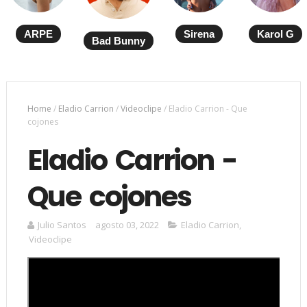
ARPE
Sirena
Karol G
Bad Bunny
Home
/
Eladio Carrion
/
Videoclipe
/
Eladio Carrion - Que
cojones
Eladio Carrion -
Que cojones
Julio Santos
agosto 03, 2022
Eladio Carrion
,
Videoclipe