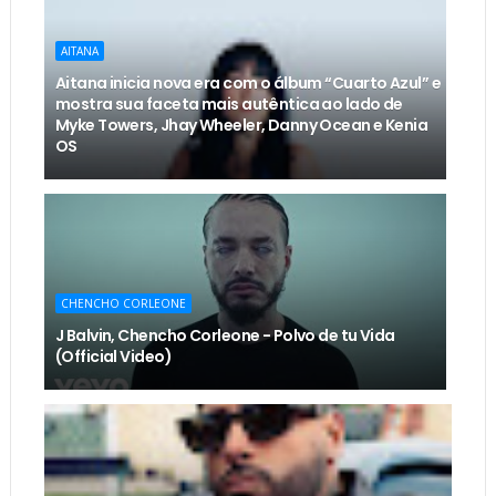
AITANA
Aitana inicia nova era com o álbum “Cuarto Azul” e
mostra sua faceta mais autêntica ao lado de
Myke Towers, Jhay Wheeler, Danny Ocean e Kenia
OS
CHENCHO CORLEONE
J Balvin, Chencho Corleone - Polvo de tu Vida
(Official Video)