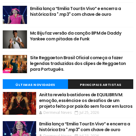
Emilia lança “Emilia Tour En Vivo” e encerra a
histórica Era ".mp3" com chave de ouro
Mc Biju faz versão da canção BPM de Daddy
Yankee com pitadas de Funk
Site Reggaeton Brasil Oficial começa a fazer
legendas traduzidas dos clipes de Reggaeton
para Português.
ÚLTIMAS NOVIDADES
PRINCIPAIS ARTISTAS
Anitta revela bastidores de EQUILIBRIVM:
emoção, essência e os desafios de um
projeto feito por paixão sem focar em lucros
Dermeval Neves
Jul 25, 2026
Emilia lança “Emilia Tour En Vivo” e encerra a
histórica Era ".mp3" com chave de ouro
Dermeval Neves
Jul 23, 2026