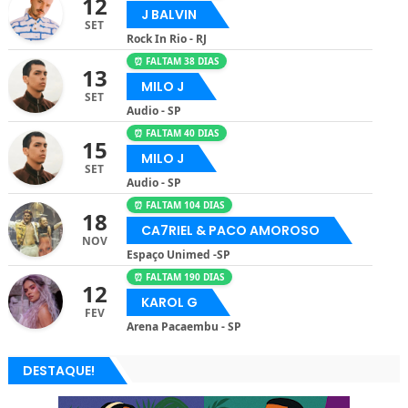
12
J BALVIN
SET
Rock In Rio - RJ
⏰ FALTAM 38 DIAS
13
MILO J
SET
Audio - SP
⏰ FALTAM 40 DIAS
15
MILO J
SET
Audio - SP
⏰ FALTAM 104 DIAS
18
CA7RIEL & PACO AMOROSO
NOV
Espaço Unimed -SP
⏰ FALTAM 190 DIAS
12
KAROL G
FEV
Arena Pacaembu - SP
DESTAQUE!