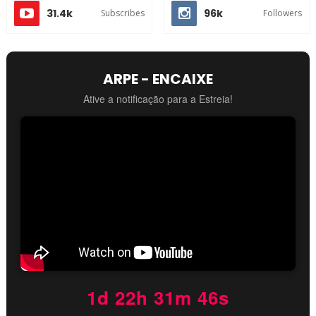
31.4k
96k
Subscribes
Followers
ARPE - ENCAIXE
Ative a notificação para a Estreia!
1d 22h 31m 45s