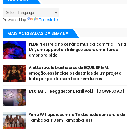
Powered by
Translate
MAIS ACESSADAS DA SEMANA
PEDRIN estreia no cenário musical com “Pa Ti Y Pa
Mí”, um reggaeton trilingue sobre um intenso
amor proibido
Anitta revela bastidores de EQUILIBRIVM:
emoção, essência e os desafios de um projeto
feito por paixão sem focar em lucros
MIX TAPE - Reggaeton Brasil vol.1 - [DOWNLOAD]
Yuri e Will aparecem na TV desnudos em praia de
Tambaba-PB em TambabaFest