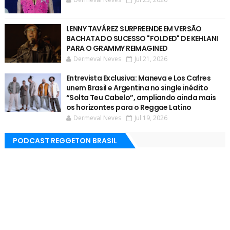
LENNY TAVÁREZ SURPREENDE EM VERSÃO
BACHATA DO SUCESSO "FOLDED" DE KEHLANI
PARA O GRAMMY REIMAGINED
Dermeval Neves
Jul 21, 2026
Entrevista Exclusiva: Maneva e Los Cafres
unem Brasil e Argentina no single inédito
“Solta Teu Cabelo”, ampliando ainda mais
os horizontes para o Reggae Latino
Dermeval Neves
Jul 19, 2026
PODCAST REGGETON BRASIL