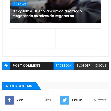
NICKY JAM
Nicky Jam e Trueno lançam colaboração
resgatando as raízes do Reggaeton
POST
COMMENT
FACEBOOK
BLOGGER
DISQUS
REDES SOCIAIS
22k
1.120k
Likes
Followers