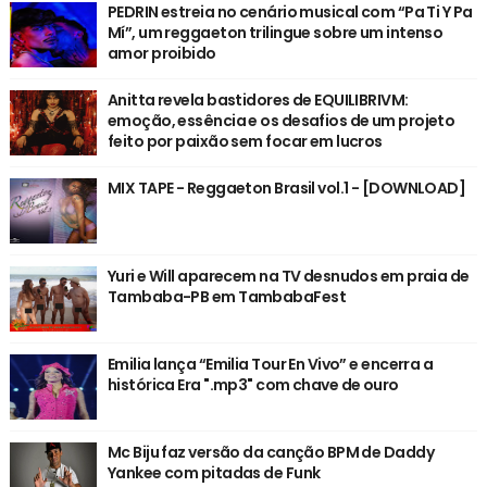
PEDRIN estreia no cenário musical com “Pa Ti Y Pa
Mí”, um reggaeton trilingue sobre um intenso
amor proibido
Anitta revela bastidores de EQUILIBRIVM:
emoção, essência e os desafios de um projeto
feito por paixão sem focar em lucros
MIX TAPE - Reggaeton Brasil vol.1 - [DOWNLOAD]
Yuri e Will aparecem na TV desnudos em praia de
Tambaba-PB em TambabaFest
Emilia lança “Emilia Tour En Vivo” e encerra a
histórica Era ".mp3" com chave de ouro
Mc Biju faz versão da canção BPM de Daddy
Yankee com pitadas de Funk