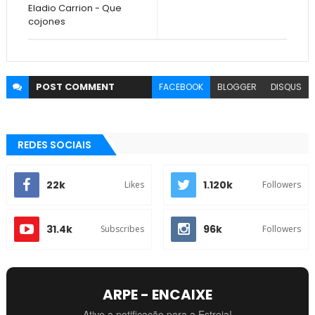
Eladio Carrion - Que
cojones
POST
COMMENT
FACEBOOK
BLOGGER
DISQUS
REDES SOCIAIS
22k
1.120k
Likes
Followers
31.4k
96k
Subscribes
Followers
ARPE - ENCAIXE
Ative a notificação para a Estreia!