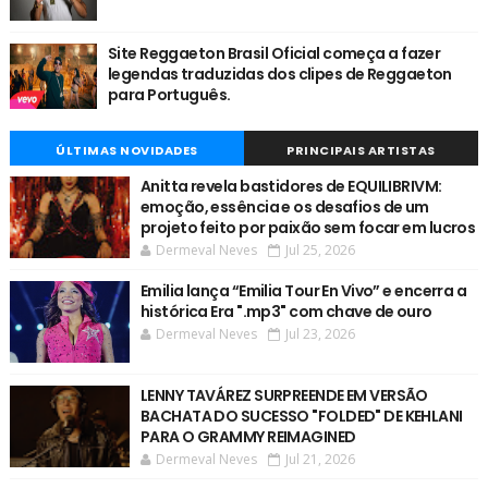
Site Reggaeton Brasil Oficial começa a fazer
legendas traduzidas dos clipes de Reggaeton
para Português.
ÚLTIMAS NOVIDADES
PRINCIPAIS ARTISTAS
Anitta revela bastidores de EQUILIBRIVM:
emoção, essência e os desafios de um
projeto feito por paixão sem focar em lucros
Dermeval Neves
Jul 25, 2026
Emilia lança “Emilia Tour En Vivo” e encerra a
histórica Era ".mp3" com chave de ouro
Dermeval Neves
Jul 23, 2026
LENNY TAVÁREZ SURPREENDE EM VERSÃO
BACHATA DO SUCESSO "FOLDED" DE KEHLANI
PARA O GRAMMY REIMAGINED
Dermeval Neves
Jul 21, 2026