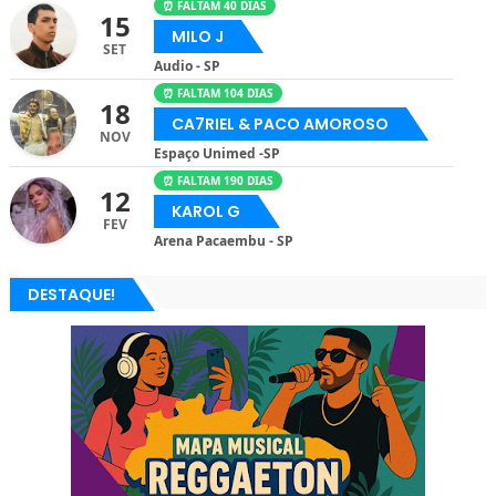
⏰ FALTAM 40 DIAS
15
MILO J
SET
Audio - SP
⏰ FALTAM 104 DIAS
18
CA7RIEL & PACO AMOROSO
NOV
Espaço Unimed -SP
⏰ FALTAM 190 DIAS
12
KAROL G
FEV
Arena Pacaembu - SP
DESTAQUE!