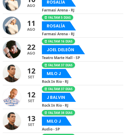
ROSALÍA
AGO
Farmasi Arena - RJ
⏰ FALTAM 5 DIAS
11
ROSALÍA
AGO
Farmasi Arena - RJ
⏰ FALTAM 16 DIAS
22
JOEL DELEÓN
AGO
Teatro Marte Hall - SP
⏰ FALTAM 37 DIAS
12
MILO J
SET
Rock In Rio - RJ
⏰ FALTAM 37 DIAS
12
J BALVIN
SET
Rock In Rio - RJ
⏰ FALTAM 38 DIAS
13
MILO J
SET
Audio - SP