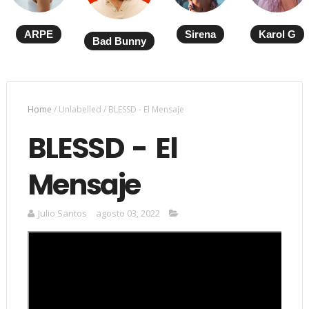
ARPE
Sirena
Karol G
Bad Bunny
Home
/
Unlabelled
/
BLESSD - El Mensaje
BLESSD - El
Mensaje
Julio Santos
agosto 03, 2022