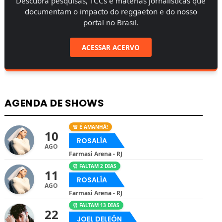
Descubra pesquisas, TCCs e matérias jornalísticas que
documentam o impacto do reggaeton e do nosso
portal no Brasil.
ACESSAR ACERVO
AGENDA DE SHOWS
🚨 É AMANHÃ!
10
ROSALÍA
AGO
Farmasi Arena - RJ
⏰ FALTAM 2 DIAS
11
ROSALÍA
AGO
Farmasi Arena - RJ
⏰ FALTAM 13 DIAS
22
JOEL DELEÓN