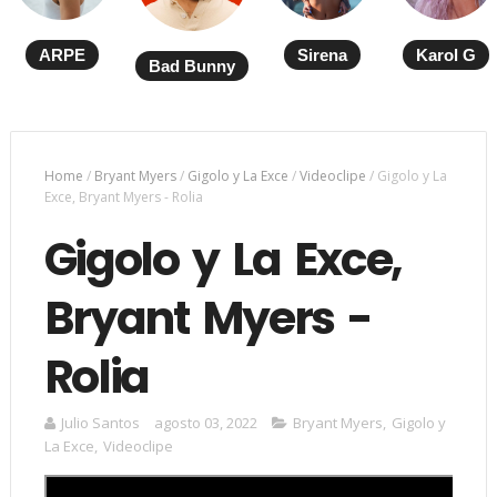
ARPE
Sirena
Karol G
Bad Bunny
Home
/
Bryant Myers
/
Gigolo y La Exce
/
Videoclipe
/
Gigolo y La
Exce, Bryant Myers - Rolia
Gigolo y La Exce,
Bryant Myers -
Rolia
Julio Santos
agosto 03, 2022
Bryant Myers
,
Gigolo y
La Exce
,
Videoclipe