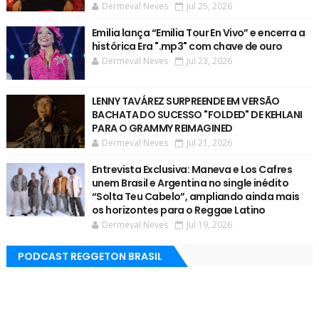
Dermeval Neves
Jul 25, 2026
Emilia lança “Emilia Tour En Vivo” e encerra a
histórica Era ".mp3" com chave de ouro
Dermeval Neves
Jul 23, 2026
LENNY TAVÁREZ SURPREENDE EM VERSÃO
BACHATA DO SUCESSO "FOLDED" DE KEHLANI
PARA O GRAMMY REIMAGINED
Dermeval Neves
Jul 21, 2026
Entrevista Exclusiva: Maneva e Los Cafres
unem Brasil e Argentina no single inédito
“Solta Teu Cabelo”, ampliando ainda mais
os horizontes para o Reggae Latino
Dermeval Neves
Jul 19, 2026
PODCAST REGGETON BRASIL