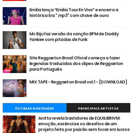
Emilia lança “Emilia Tour En Vivo” e encerra a
histórica Era ".mp3" com chave de ouro
Mc Biju faz versão da canção BPM de Daddy
Yankee com pitadas de Funk
Site Reggaeton Brasil Oficial começa a fazer
legendas traduzidas dos clipes de Reggaeton
para Português.
MIX TAPE - Reggaeton Brasil vol.1 - [DOWNLOAD]
ÚLTIMAS NOVIDADES
PRINCIPAIS ARTISTAS
Anitta revela bastidores de EQUILIBRIVM:
emoção, essência e os desafios de um
projeto feito por paixão sem focar em lucros