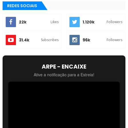
REDES SOCIAIS
22k
1.120k
Likes
Followers
31.4k
96k
Subscribes
Followers
ARPE - ENCAIXE
Ative a notificação para a Estreia!