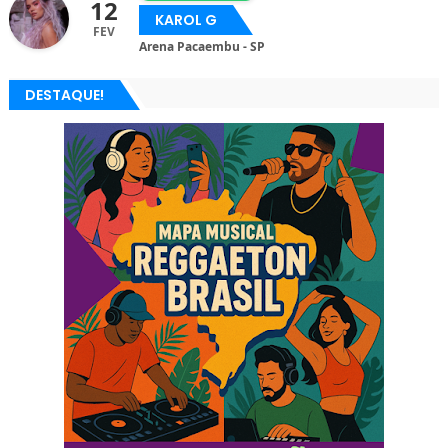
12
KAROL G
FEV
Arena Pacaembu - SP
DESTAQUE!