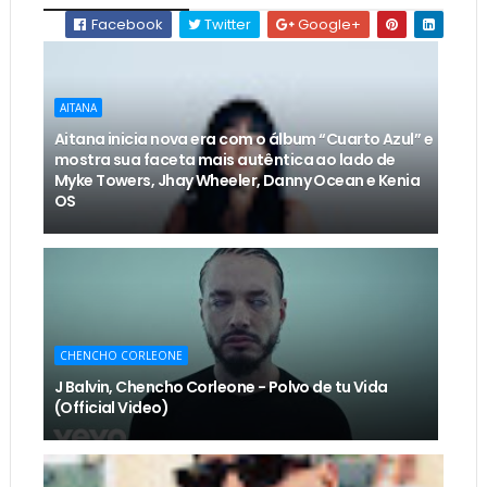
Facebook
Twitter
Google+
AITANA
Aitana inicia nova era com o álbum “Cuarto Azul” e
mostra sua faceta mais autêntica ao lado de
Myke Towers, Jhay Wheeler, Danny Ocean e Kenia
OS
CHENCHO CORLEONE
J Balvin, Chencho Corleone - Polvo de tu Vida
(Official Video)