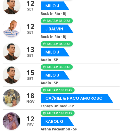
12
MILO J
SET
Rock In Rio - RJ
⏰ FALTAM 33 DIAS
12
J BALVIN
SET
Rock In Rio - RJ
⏰ FALTAM 34 DIAS
13
MILO J
SET
Audio - SP
⏰ FALTAM 36 DIAS
15
MILO J
SET
Audio - SP
⏰ FALTAM 100 DIAS
18
CA7RIEL & PACO AMOROSO
NOV
Espaço Unimed -SP
⏰ FALTAM 186 DIAS
12
KAROL G
FEV
Arena Pacaembu - SP