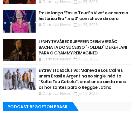
Dermeval Neves
Jul 25, 2026
Emilia lança “Emilia Tour En Vivo” e encerra a
histórica Era ".mp3" com chave de ouro
Dermeval Neves
Jul 23, 2026
LENNY TAVÁREZ SURPREENDE EM VERSÃO
BACHATA DO SUCESSO "FOLDED" DE KEHLANI
PARA O GRAMMY REIMAGINED
Dermeval Neves
Jul 21, 2026
Entrevista Exclusiva: Maneva e Los Cafres
unem Brasil e Argentina no single inédito
“Solta Teu Cabelo”, ampliando ainda mais
os horizontes para o Reggae Latino
Dermeval Neves
Jul 19, 2026
PODCAST REGGETON BRASIL