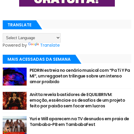
TRANSLATE
Powered by
Translate
MAIS ACESSADAS DA SEMANA
PEDRIN estreia no cenário musical com “Pa Ti Y Pa
Mí”, um reggaeton trilingue sobre um intenso
amor proibido
Anitta revela bastidores de EQUILIBRIVM:
emoção, essência e os desafios de um projeto
feito por paixão sem focar em lucros
Yuri e Will aparecem na TV desnudos em praia de
Tambaba-PB em TambabaFest