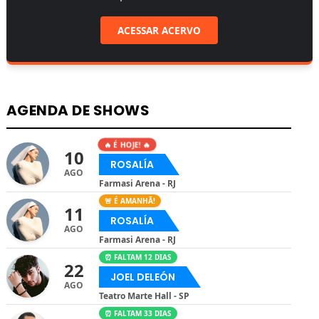
ACESSAR ACERVO
AGENDA DE SHOWS
🔥 É HOJE! 🔥
10
ROSALÍA
AGO
Farmasi Arena - RJ
🚨 É AMANHÃ!
11
ROSALÍA
AGO
Farmasi Arena - RJ
⏰ FALTAM 12 DIAS
22
JOEL DELEÓN
AGO
Teatro Marte Hall - SP
⏰ FALTAM 33 DIAS