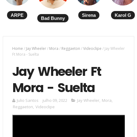
ARPE
Sirena
Karol G
Bad Bunny
Home
/
Jay Wheeler
/
Mora
/
Reggaeton
/
Videoclipe
/
Jay Wheeler
Ft Mora - Suelta
Jay Wheeler Ft
Mora - Suelta
Julio Santos
julho 09, 2022
Jay Wheeler
,
Mora
,
Reggaeton
,
Videoclipe