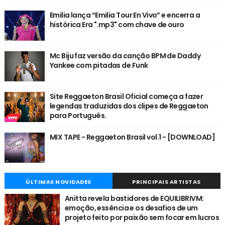
Emilia lança “Emilia Tour En Vivo” e encerra a
histórica Era ".mp3" com chave de ouro
Mc Biju faz versão da canção BPM de Daddy
Yankee com pitadas de Funk
Site Reggaeton Brasil Oficial começa a fazer
legendas traduzidas dos clipes de Reggaeton
para Português.
MIX TAPE - Reggaeton Brasil vol.1 - [DOWNLOAD]
ÚLTIMAS NOVIDADES
PRINCIPAIS ARTISTAS
Anitta revela bastidores de EQUILIBRIVM:
emoção, essência e os desafios de um
projeto feito por paixão sem focar em lucros