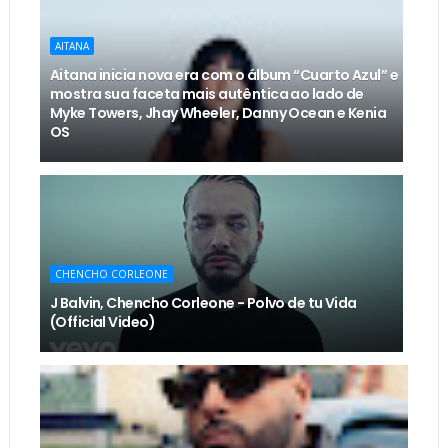
AITANA
Aitana inicia nova era com o álbum “Cuarto Azul” e
mostra sua faceta mais autêntica ao lado de
Myke Towers, Jhay Wheeler, Danny Ocean e Kenia
OS
CHENCHO CORLEONE
J Balvin, Chencho Corleone - Polvo de tu Vida
(Official Video)