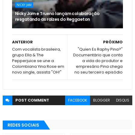
NICKY JAM
Nicky Jam e Trueno lançam colaboração
resgatando as raízes do Reggaeton
ANTERIOR
PRÓXIMO
Com vocalista brasileira,
"Quien Es Raphy Pina?"
grupo Ella & The
Documentário que conta
Pepperjuice se une a
a vida do produtor e
Colombiana Yina Rose em
empresário Pina chega
novo single, assista "OH!"
no seu terceiro episódio
POST
COMMENT
FACEBOOK
BLOGGER
DISQUS
REDES SOCIAIS