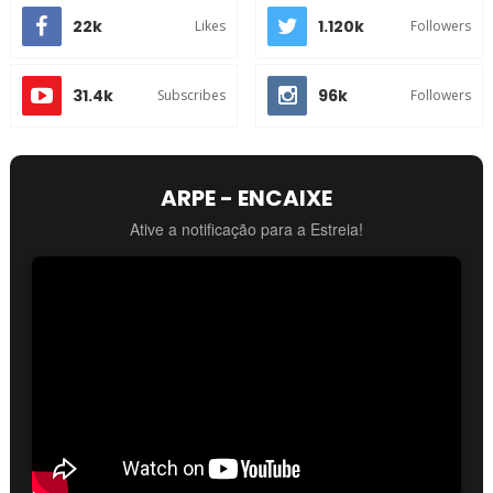
22k
1.120k
Likes
Followers
31.4k
96k
Subscribes
Followers
ARPE - ENCAIXE
Ative a notificação para a Estreia!