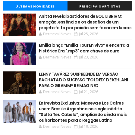
ÚLTIMAS NOVIDADES
PRINCIPAIS ARTISTAS
Anitta revela bastidores de EQUILIBRIVM:
emoção, essência e os desafios de um
projeto feito por paixão sem focar em lucros
Dermeval Neves
Jul 25, 2026
Emilia lança “Emilia Tour En Vivo” e encerra a
histórica Era ".mp3" com chave de ouro
Dermeval Neves
Jul 23, 2026
LENNY TAVÁREZ SURPREENDE EM VERSÃO
BACHATA DO SUCESSO "FOLDED" DE KEHLANI
PARA O GRAMMY REIMAGINED
Dermeval Neves
Jul 21, 2026
Entrevista Exclusiva: Maneva e Los Cafres
unem Brasil e Argentina no single inédito
“Solta Teu Cabelo”, ampliando ainda mais
os horizontes para o Reggae Latino
Dermeval Neves
Jul 19, 2026