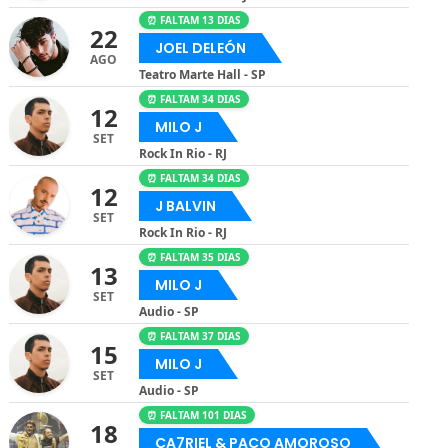
⏰ FALTAM 13 DIAS
22
JOEL DELEÓN
AGO
Teatro Marte Hall - SP
⏰ FALTAM 34 DIAS
12
MILO J
SET
Rock In Rio - RJ
⏰ FALTAM 34 DIAS
12
J BALVIN
SET
Rock In Rio - RJ
⏰ FALTAM 35 DIAS
13
MILO J
SET
Audio - SP
⏰ FALTAM 37 DIAS
15
MILO J
SET
Audio - SP
⏰ FALTAM 101 DIAS
18
CA7RIEL & PACO AMOROSO