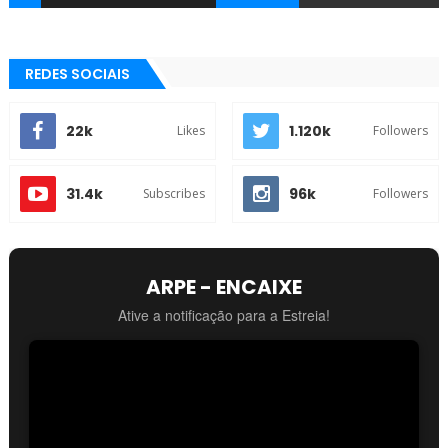
REDES SOCIAIS
22k
1.120k
Likes
Followers
31.4k
96k
Subscribes
Followers
ARPE - ENCAIXE
Ative a notificação para a Estreia!