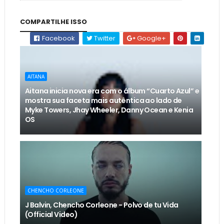
COMPARTILHE ISSO
Facebook
Twitter
Google+
AITANA
Aitana inicia nova era com o álbum “Cuarto Azul” e
mostra sua faceta mais autêntica ao lado de
Myke Towers, Jhay Wheeler, Danny Ocean e Kenia
OS
CHENCHO CORLEONE
J Balvin, Chencho Corleone - Polvo de tu Vida
(Official Video)