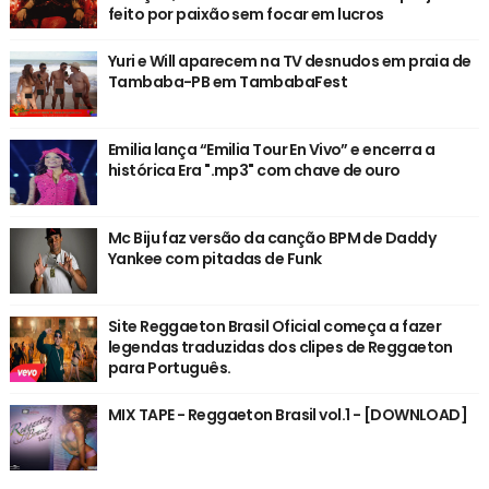
feito por paixão sem focar em lucros
Yuri e Will aparecem na TV desnudos em praia de
Tambaba-PB em TambabaFest
Emilia lança “Emilia Tour En Vivo” e encerra a
histórica Era ".mp3" com chave de ouro
Mc Biju faz versão da canção BPM de Daddy
Yankee com pitadas de Funk
Site Reggaeton Brasil Oficial começa a fazer
legendas traduzidas dos clipes de Reggaeton
para Português.
MIX TAPE - Reggaeton Brasil vol.1 - [DOWNLOAD]