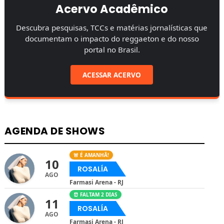
Acervo Acadêmico
Descubra pesquisas, TCCs e matérias jornalísticas que
documentam o impacto do reggaeton e do nosso
portal no Brasil.
ACESSAR ACERVO
AGENDA DE SHOWS
🚨 É AMANHÃ!
10
ROSALÍA
AGO
Farmasi Arena - RJ
⏰ FALTAM 2 DIAS
11
ROSALÍA
AGO
Farmasi Arena - RJ