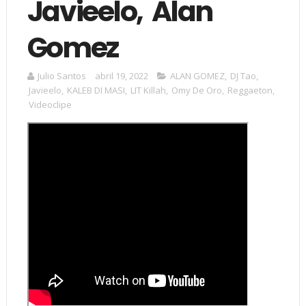
Javieelo, Alan
Gomez
Julio Santos
abril 19, 2022
ALAN GOMEZ
,
DJ Tao
,
Javieelo
,
KALEB DI MASI
,
LIT Killah
,
Omy De Oro
,
Reggaeton
,
Videoclipe