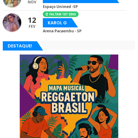
NOV
Espaço Unimed -SP
⏰ FALTAM 187 DIAS
12
KAROL G
FEV
Arena Pacaembu - SP
DESTAQUE!