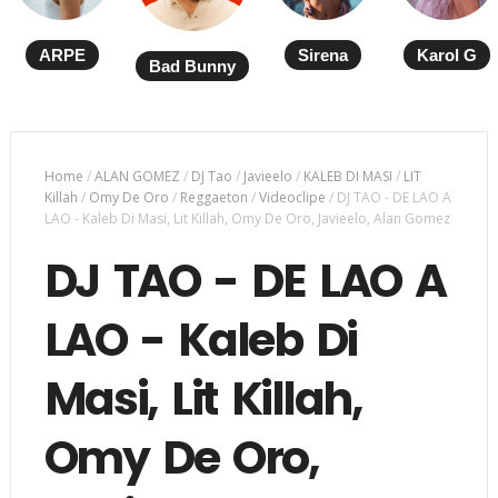
ARPE
Sirena
Karol G
Bad Bunny
Home
/
ALAN GOMEZ
/
DJ Tao
/
Javieelo
/
KALEB DI MASI
/
LIT
Killah
/
Omy De Oro
/
Reggaeton
/
Videoclipe
/
DJ TAO - DE LAO A
LAO - Kaleb Di Masi, Lit Killah, Omy De Oro, Javieelo, Alan Gomez
DJ TAO - DE LAO A
LAO - Kaleb Di
Masi, Lit Killah,
Omy De Oro,