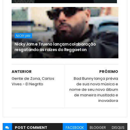
NICKY JAM
Nicky Jam e Trueno lançam colaboração
resgatando as raízes do Reggaeton
ANTERIOR
PRÓXIMO
Gente de Zona, Carlos
Bad Bunny lança prévia
Vives - El Negrito
de sua nova música e
nome de seu novo álbum
de maneira inusitada e
inovadora
POST
COMMENT
FACEBOOK
BLOGGER
DISQUS