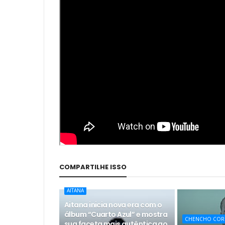
COMPARTILHE ISSO
AITANA
Aitana inicia nova era com o
álbum “Cuarto Azul” e mostra
CHENCHO COR
sua faceta mais autêntica ao