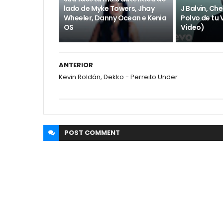
lado de Myke Towers, Jhay
J Balvin, Ch
Wheeler, Danny Ocean e Kenia
Polvo de tu V
OS
Video)
ANTERIOR
Kevin Roldán, Dekko - Perreito Under
POST
COMMENT