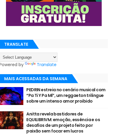
TRANSLATE
Powered by
Translate
MAIS ACESSADAS DA SEMANA
PEDRIN estreia no cenário musical com
“Pa Ti Y Pa Mí”, um reggaeton trilingue
sobre um intenso amor proibido
Anitta revela bastidores de
EQUILIBRIVM: emoção, essência e os
desafios de um projeto feito por
paixão sem focar em lucros