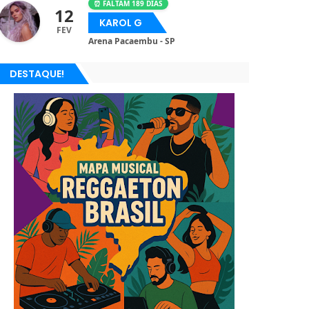
⏰ FALTAM 189 DIAS
12
KAROL G
FEV
Arena Pacaembu - SP
DESTAQUE!