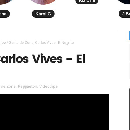
RB Cria
ena
Karol G
J B
lipe
/
Gente de Zona, Carlos Vives - El Negrito
arlos Vives - El
 de Zona
,
Reggaeton
,
Videoclipe