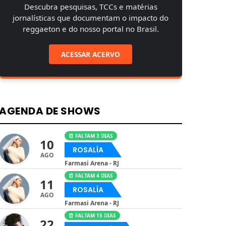
Descubra pesquisas, TCCs e matérias
jornalísticas que documentam o impacto do
reggaeton e do nosso portal no Brasil.
ACESSAR ACERVO
AGENDA DE SHOWS
⏰ FALTAM 3 DIAS
10
ROSALÍA
AGO
Farmasi Arena - RJ
⏰ FALTAM 4 DIAS
11
ROSALÍA
AGO
Farmasi Arena - RJ
⏰ FALTAM 15 DIAS
22