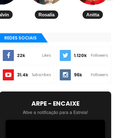
alvin
Rosalía
Anitta
REDES SOCIAIS
22k
1.120k
Likes
Followers
31.4k
96k
Subscribes
Followers
ARPE - ENCAIXE
Ative a notificação para a Estreia!