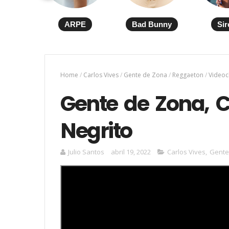
ARPE
Bad Bunny
Sir
Home
/
Carlos Vives
/
Gente de Zona
/
Reggaeton
/
Videoc
Gente de Zona, C
Negrito
Julio Santos
abril 19, 2022
Carlos Vives
,
Gente