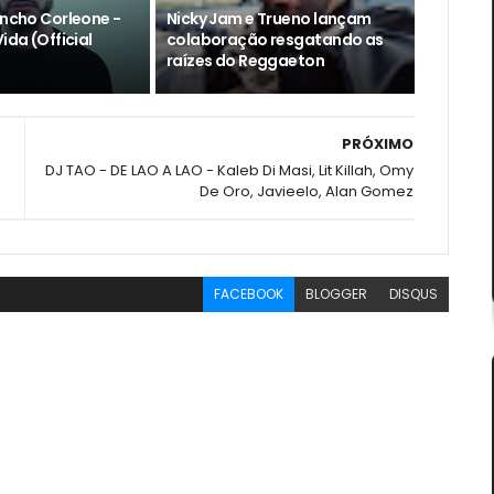
encho Corleone -
Nicky Jam e Trueno lançam
ida (Official
colaboração resgatando as
raízes do Reggaeton
PRÓXIMO
DJ TAO - DE LAO A LAO - Kaleb Di Masi, Lit Killah, Omy
De Oro, Javieelo, Alan Gomez
FACEBOOK
BLOGGER
DISQUS