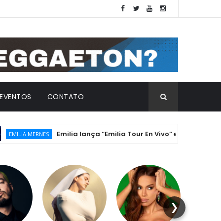
EVENTOS
CONTATO
Emilia lança “Emilia Tour En Vivo” e encerra a históric
A MERNES
❯