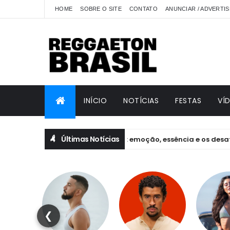
HOME
SOBRE O SITE
CONTATO
ANUNCIAR / ADVERTIS
INÍCIO
NOTÍCIAS
FESTAS
VÍ
Últimas Notícias
la bastidores de EQUILIBRIVM: emoção, essência e os desafios de 
❮