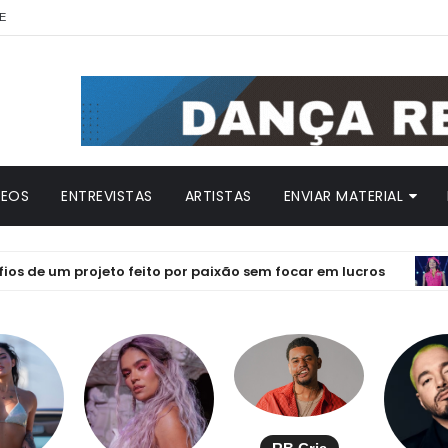
E
DEOS
ENTREVISTAS
ARTISTAS
ENVIAR MATERIAL
um projeto feito por paixão sem focar em lucros
EMILI