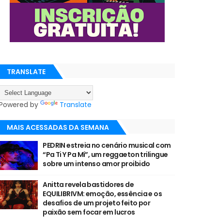
TRANSLATE
Powered by
Translate
MAIS ACESSADAS DA SEMANA
PEDRIN estreia no cenário musical com
“Pa Ti Y Pa Mí”, um reggaeton trilingue
sobre um intenso amor proibido
Anitta revela bastidores de
EQUILIBRIVM: emoção, essência e os
desafios de um projeto feito por
paixão sem focar em lucros