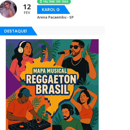
⏰ FALTAM 189 DIAS
12
KAROL G
FEV
Arena Pacaembu - SP
DESTAQUE!