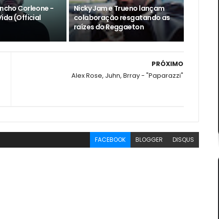
encho Corleone -
Nicky Jam e Trueno lançam
ida (Official
colaboração resgatando as
raízes do Reggaeton
PRÓXIMO
Alex Rose, Juhn, Brray - "Paparazzi"
FACEBOOK
BLOGGER
DISQUS