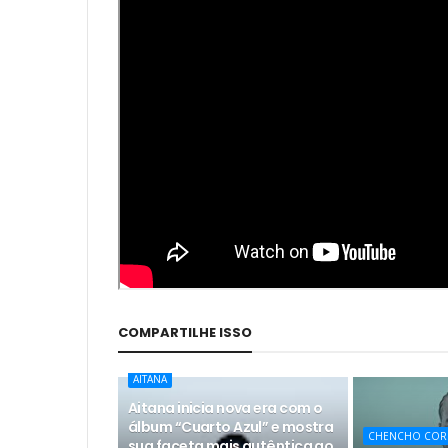
COMPARTILHE ISSO
AITANA
Aitana inicia nova era com o
álbum “Cuarto Azul” e mostra
CHENCHO COR
sua faceta mais autêntica ao