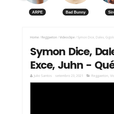
ARPE
Bad Bunny
Sir
Home
/
Reggaeton
/
Videoclipe
/
Symon Dice, Dalex, Gigolo
Symon Dice, Dale
Exce, Juhn - Qué
Julio Santos
setembro 23, 2021
Reggaeton
,
Vi