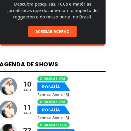
Descubra pesquisas, TCCs e matérias
jornalísticas que documentam o impacto do
reggaeton e do nosso portal no Brasil.
ACESSAR ACERVO
AGENDA DE SHOWS
⏰ FALTAM 3 DIAS
10
ROSALÍA
AGO
Farmasi Arena - RJ
⏰ FALTAM 4 DIAS
11
ROSALÍA
AGO
Farmasi Arena - RJ
⏰ FALTAM 15 DIAS
22