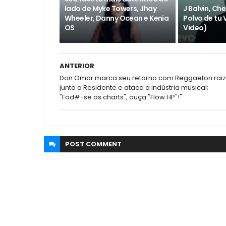
lado de Myke Towers, Jhay
J Balvin, Ch
Wheeler, Danny Ocean e Kenia
Polvo de tu V
OS
Video)
ANTERIOR
Don Omar marca seu retorno com Reggaeton raiz
junto a Residente e ataca a indústria musical;
"Fod#-se os charts", ouça "Flow HP"!"
POST
COMMENT