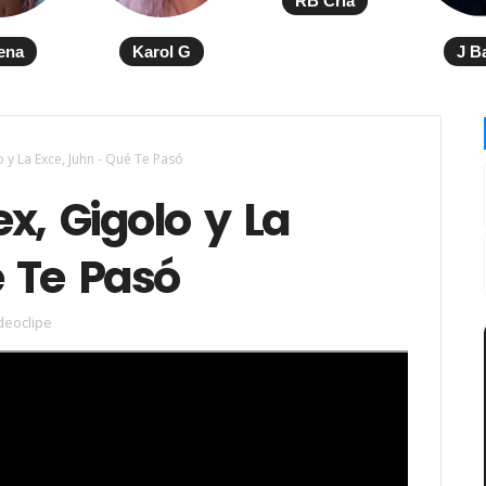
RB Cria
ena
Karol G
J B
 y La Exce, Juhn - Qué Te Pasó
x, Gigolo y La
 Te Pasó
deoclipe