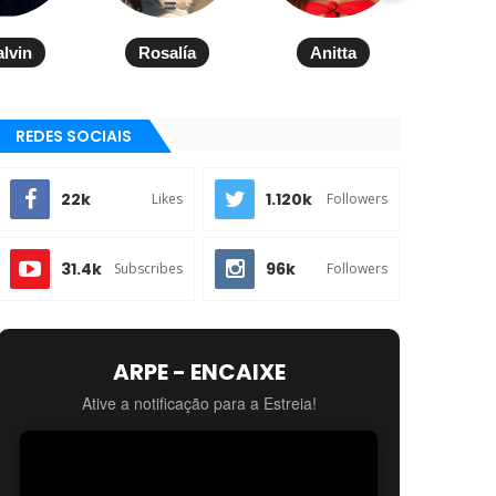
alvin
Rosalía
Anitta
REDES SOCIAIS
22k
1.120k
Likes
Followers
31.4k
96k
Subscribes
Followers
ARPE - ENCAIXE
Ative a notificação para a Estreia!