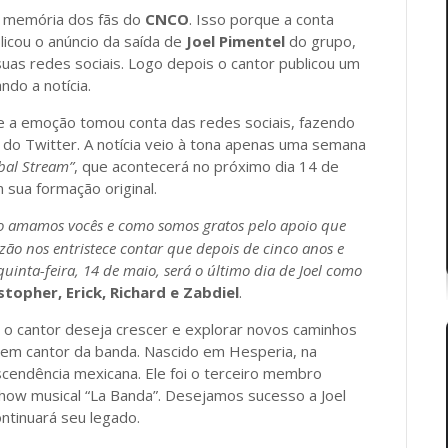
a memória dos fãs do
CNCO
. Isso porque a conta
licou o anúncio da saída de
Joel Pimentel
do grupo,
suas redes sociais. Logo depois o cantor publicou um
do a notícia.
e a emoção tomou conta das redes sociais, fazendo
do Twitter. A notícia veio à tona apenas uma semana
bal Stream”
, que acontecerá no próximo dia 14 de
 sua formação original.
amamos vocês e como somos gratos pelo apoio que
azão nos entristece contar que depois de cinco anos e
inta-feira, 14 de maio, será o último dia de Joel como
stopher, Erick, Richard e Zabdiel
.
, o cantor deseja crescer e explorar novos caminhos
jovem cantor da banda. Nascido em Hesperia, na
ascendência mexicana. Ele foi o terceiro membro
 show musical “La Banda”. Desejamos sucesso a Joel
ntinuará seu legado.