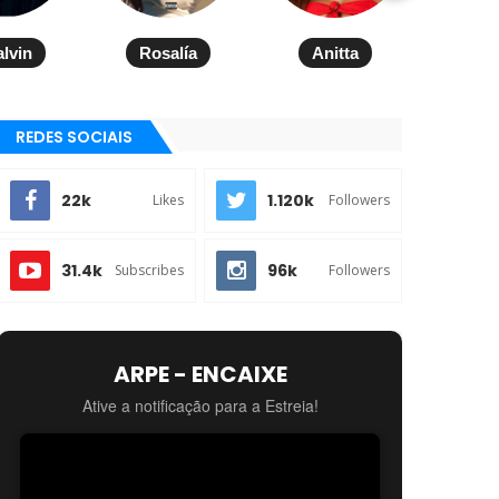
alvin
Rosalía
Anitta
REDES SOCIAIS
22k
1.120k
Likes
Followers
31.4k
96k
Subscribes
Followers
ARPE - ENCAIXE
Ative a notificação para a Estreia!