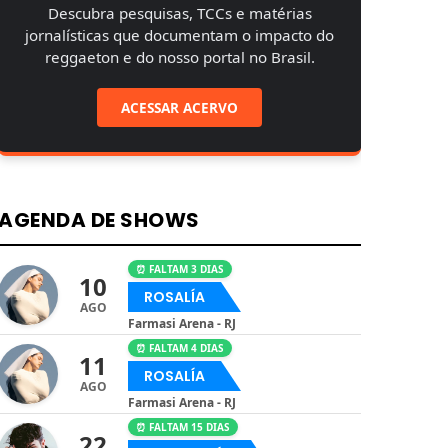
Descubra pesquisas, TCCs e matérias
jornalísticas que documentam o impacto do
reggaeton e do nosso portal no Brasil.
ACESSAR ACERVO
AGENDA DE SHOWS
⏰ FALTAM 3 DIAS
10
ROSALÍA
AGO
Farmasi Arena - RJ
⏰ FALTAM 4 DIAS
11
ROSALÍA
AGO
Farmasi Arena - RJ
⏰ FALTAM 15 DIAS
22