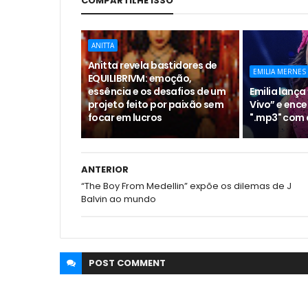
COMPARTILHE ISSO
ANITTA
Anitta revela bastidores de
EMILIA MERNES
EQUILIBRIVM: emoção,
essência e os desafios de um
Emilia lança 
projeto feito por paixão sem
Vivo” e ence
focar em lucros
".mp3" com 
ANTERIOR
“The Boy From Medellin” expõe os dilemas de J
Balvin ao mundo
POST
COMMENT