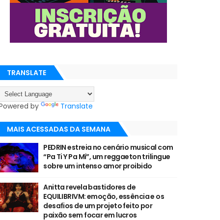
TRANSLATE
Powered by
Translate
MAIS ACESSADAS DA SEMANA
PEDRIN estreia no cenário musical com
“Pa Ti Y Pa Mí”, um reggaeton trilingue
sobre um intenso amor proibido
Anitta revela bastidores de
EQUILIBRIVM: emoção, essência e os
desafios de um projeto feito por
paixão sem focar em lucros