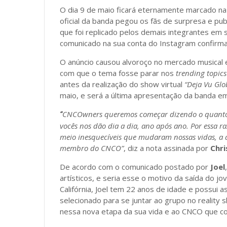
O dia 9 de maio ficará eternamente marcado n
oficial da banda pegou os fãs de surpresa e pub
que foi replicado pelos demais integrantes em 
comunicado na sua conta do Instagram confirman
O anúncio causou alvoroço no mercado musical 
com que o tema fosse parar nos
trending topics
antes da realização do show virtual
“Deja Vu Glo
maio, e será a última apresentação da banda em
CNCOwners queremos começar dizendo o quanto 
“
vocês nos dão dia a dia, ano após ano. Por essa r
meio inesquecíveis que mudaram nossas vidas, a qu
membro do CNCO”
, diz a nota assinada por
Chri
De acordo com o comunicado postado por
Joel
artísticos, e seria esse o motivo da saída do 
Califórnia, Joel tem 22 anos de idade e possui 
selecionado para se juntar ao grupo no reality
nessa nova etapa da sua vida e ao CNCO que co