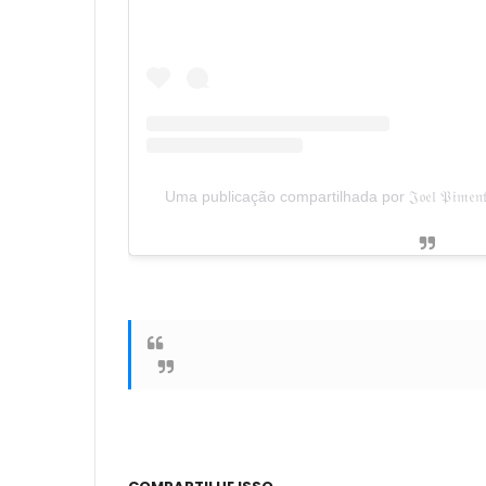
Uma publicação compartilhada por 𝔍𝔬𝔢𝔩 𝔓𝔦𝔪𝔢𝔫𝔱