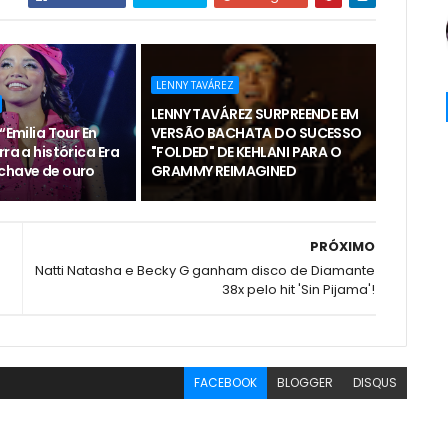
LENNY TAVÁREZ
LENNY TAVÁREZ SURPREENDE EM
“Emilia Tour En
VERSÃO BACHATA DO SUCESSO
rra a histórica Era
"FOLDED" DE KEHLANI PARA O
chave de ouro
GRAMMY REIMAGINED
PRÓXIMO
Natti Natasha e Becky G ganham disco de Diamante
38x pelo hit 'Sin Pijama'!
FACEBOOK
BLOGGER
DISQUS