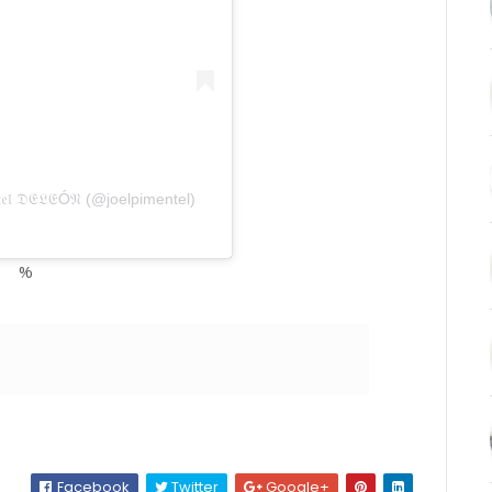
𝔢𝔩 𝔇𝔈𝔏𝔈Ó𝔑 (@joelpimentel)
%
Facebook
Twitter
Google+