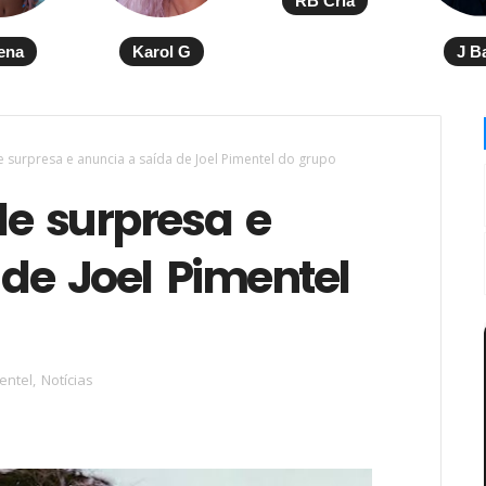
RB Cria
ena
Karol G
J B
 surpresa e anuncia a saída de Joel Pimentel do grupo
e surpresa e
de Joel Pimentel
entel
,
Notícias