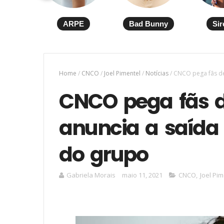
ARPE
Bad Bunny
Sir
Home
/
CNCO
/
Joel Pimentel
/
Notícias
/
CNCO pega fãs de
CNCO pega fãs d
anuncia a saída 
do grupo
Gabriela Morais
maio 11, 2021
CNCO
,
Joel Pim