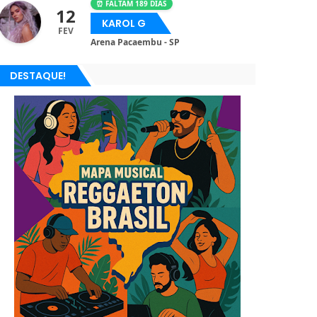
⏰ FALTAM 189 DIAS
12
KAROL G
FEV
Arena Pacaembu - SP
DESTAQUE!