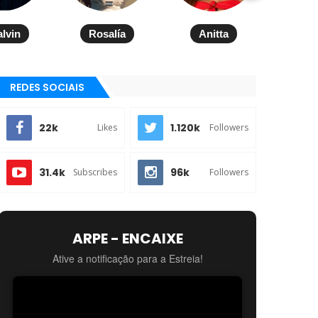
alvin
Rosalía
Anitta
REDES SOCIAIS
22k
1.120k
Likes
Followers
31.4k
96k
Subscribes
Followers
ARPE - ENCAIXE
Ative a notificação para a Estreia!