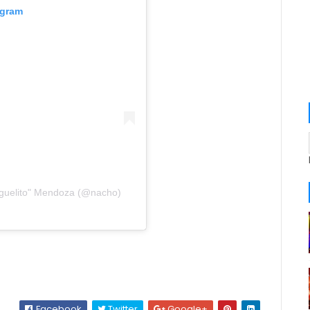
agram
iguelito" Mendoza (@nacho)
Facebook
Twitter
Google+