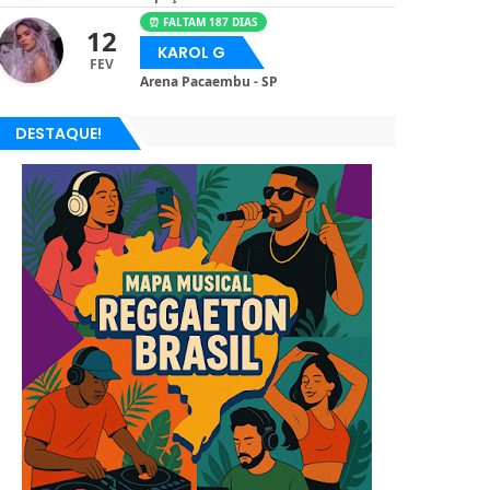
⏰ FALTAM 187 DIAS
12
KAROL G
FEV
Arena Pacaembu - SP
DESTAQUE!