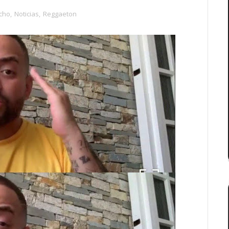
cho
,
Noticias
,
Reggaeton