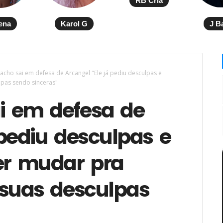
RB Cria
ena
Karol G
J B
acho sai em defesa de Arcangel "Ele já pediu desculpas e
lpas sendo sinceras"
i em defesa de
 pediu desculpas e
er mudar pra
 suas desculpas