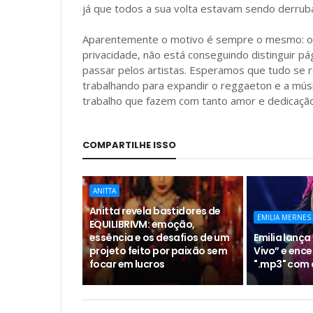
já que todos a sua volta estavam sendo derrub
Aparentemente o motivo é sempre o mesmo: o 
privacidade, não está conseguindo distinguir pá
passar pelos artistas. Esperamos que tudo se 
trabalhando para expandir o reggaeton e a músi
trabalho que fazem com tanto amor e dedicação
COMPARTILHE ISSO
ANITTA
Anitta revela bastidores de
EMILIA MERNES
EQUILIBRIVM: emoção,
essência e os desafios de um
Emilia lança 
projeto feito por paixão sem
Vivo” e ence
focar em lucros
".mp3" com 