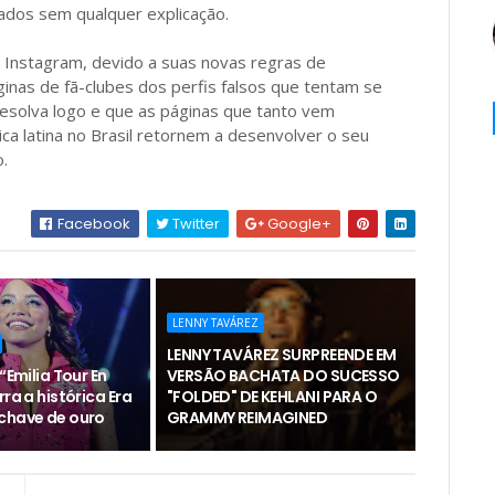
ados sem qualquer explicação.
Instagram, devido a suas novas regras de
ginas de fã-clubes dos perfis falsos que tentam se
resolva logo e que as páginas que tanto vem
ca latina no Brasil retornem a desenvolver o seu
.
Facebook
Twitter
Google+
LENNY TAVÁREZ
LENNY TAVÁREZ SURPREENDE EM
“Emilia Tour En
VERSÃO BACHATA DO SUCESSO
rra a histórica Era
"FOLDED" DE KEHLANI PARA O
chave de ouro
GRAMMY REIMAGINED