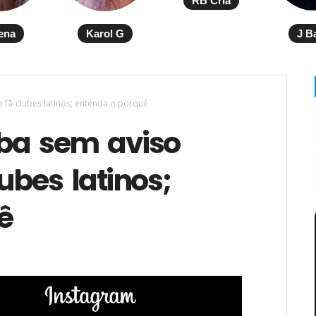
RB Cria
ena
Karol G
J B
 fã-clubes latinos; entenda o porquê
ba sem aviso
ubes latinos;
ê