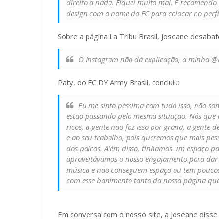
direito a nada. Fiquei muito mal. E recomendo
design com o nome do FC para colocar no perfi
Sobre a página La Tribu Brasil, Joseane desabaf
O Instagram não dá explicação, a minha @l
Paty, do FC DY Army Brasil, concluiu:
Eu me sinto péssima com tudo isso, não som
estão passando pela mesma situação. Nós que 
ricos, a gente não faz isso por grana, a gent
e ao seu trabalho, pois queremos que mais pess
dos palcos. Além disso, tínhamos um espaço par
aproveitávamos o nosso engajamento para dar 
música e não conseguem espaço ou tem poucos 
com esse banimento tanto da nossa página qua
Em conversa com o nosso site, a Joseane disse