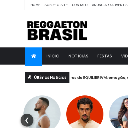
HOME
SOBRE O SITE
CONTATO
ANUNCIAR / ADVERTIS
INÍCIO
NOTÍCIAS
FESTAS
VÍ
Últimas Notícias
Anitta revela bastidores de EQUILIBRIVM: emoção, essência
ITTA
❮