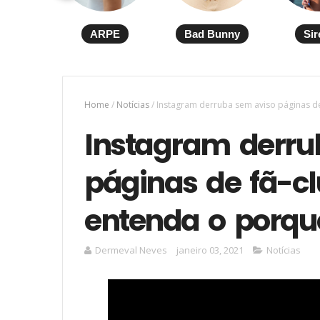
ARPE
Bad Bunny
Sir
Home
/
Notícias
/
Instagram derruba sem aviso páginas de
Instagram derru
páginas de fã-cl
entenda o porqu
Dermeval Neves
janeiro 03, 2021
Notícias