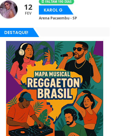
⏰ FALTAM 190 DIAS
12
KAROL G
FEV
Arena Pacaembu - SP
DESTAQUE!