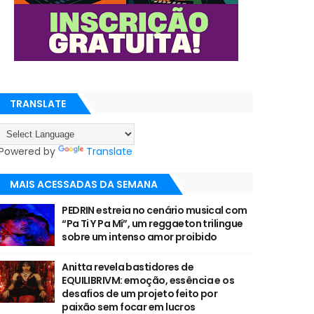
TRANSLATE
Powered by
Translate
MAIS ACESSADAS DA SEMANA
PEDRIN estreia no cenário musical com
“Pa Ti Y Pa Mí”, um reggaeton trilingue
sobre um intenso amor proibido
Anitta revela bastidores de
EQUILIBRIVM: emoção, essência e os
desafios de um projeto feito por
paixão sem focar em lucros