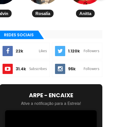
alvin
Rosalía
Anitta
REDES SOCIAIS
22k
1.120k
Likes
Followers
31.4k
96k
Subscribes
Followers
ARPE - ENCAIXE
Ative a notificação para a Estreia!