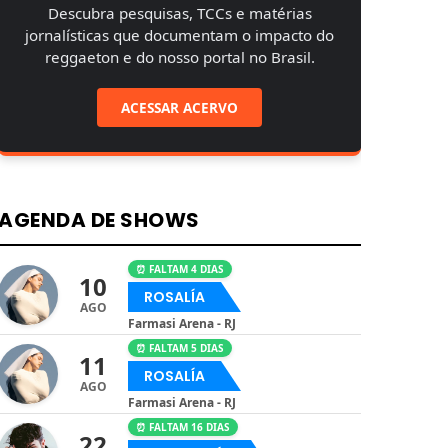
Descubra pesquisas, TCCs e matérias
jornalísticas que documentam o impacto do
reggaeton e do nosso portal no Brasil.
ACESSAR ACERVO
AGENDA DE SHOWS
⏰ FALTAM 4 DIAS
10
ROSALÍA
AGO
Farmasi Arena - RJ
⏰ FALTAM 5 DIAS
11
ROSALÍA
AGO
Farmasi Arena - RJ
⏰ FALTAM 16 DIAS
22