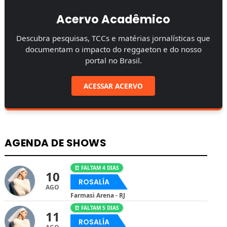
Acervo Acadêmico
Descubra pesquisas, TCCs e matérias jornalísticas que
documentam o impacto do reggaeton e do nosso
portal no Brasil.
ACESSAR ACERVO
AGENDA DE SHOWS
⏰ FALTAM 4 DIAS
10
ROSALÍA
AGO
Farmasi Arena - RJ
⏰ FALTAM 5 DIAS
11
ROSALÍA