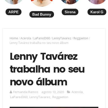
ARPE
Sirena
Karol G
Bad Bunny
Home
/
Acerola
/
LaPared360
/
LennyTavarez
/
Reggaeton
/
Lenny Tavárez trabalha no seu novo álbum
Lenny Tavárez
trabalha no seu
novo álbum
Fernanda Ramos
agosto 13, 2020
Acerola
,
LaPared360
,
LennyTavarez
,
Reggaeton