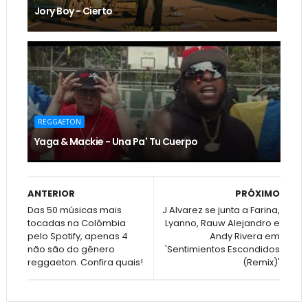
Jory Boy - Cierto
REGGAETON
Yaga & Mackie - Una Pa' Tu Cuerpo
ANTERIOR
PRÓXIMO
Das 50 músicas mais
J Alvarez se junta a Farina,
tocadas na Colômbia
Lyanno, Rauw Alejandro e
pelo Spotify, apenas 4
Andy Rivera em
não são do gênero
'Sentimientos Escondidos
reggaeton. Confira quais!
(Remix)'