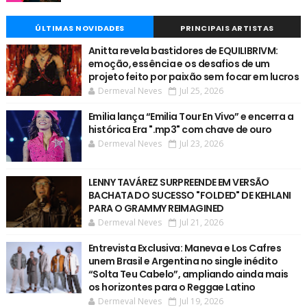
ÚLTIMAS NOVIDADES
PRINCIPAIS ARTISTAS
Anitta revela bastidores de EQUILIBRIVM:
emoção, essência e os desafios de um
projeto feito por paixão sem focar em lucros
Dermeval Neves
Jul 25, 2026
Emilia lança “Emilia Tour En Vivo” e encerra a
histórica Era ".mp3" com chave de ouro
Dermeval Neves
Jul 23, 2026
LENNY TAVÁREZ SURPREENDE EM VERSÃO
BACHATA DO SUCESSO "FOLDED" DE KEHLANI
PARA O GRAMMY REIMAGINED
Dermeval Neves
Jul 21, 2026
Entrevista Exclusiva: Maneva e Los Cafres
unem Brasil e Argentina no single inédito
“Solta Teu Cabelo”, ampliando ainda mais
os horizontes para o Reggae Latino
Dermeval Neves
Jul 19, 2026