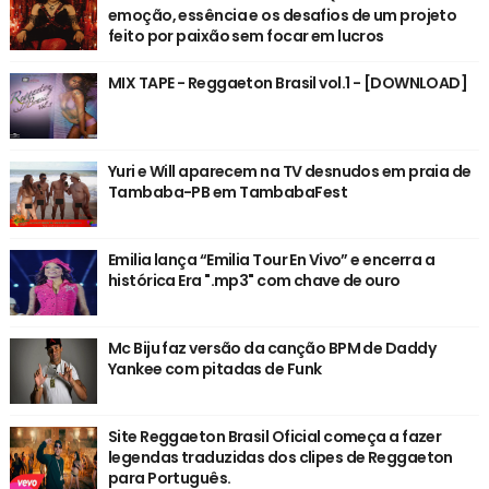
emoção, essência e os desafios de um projeto
feito por paixão sem focar em lucros
MIX TAPE - Reggaeton Brasil vol.1 - [DOWNLOAD]
Yuri e Will aparecem na TV desnudos em praia de
Tambaba-PB em TambabaFest
Emilia lança “Emilia Tour En Vivo” e encerra a
histórica Era ".mp3" com chave de ouro
Mc Biju faz versão da canção BPM de Daddy
Yankee com pitadas de Funk
Site Reggaeton Brasil Oficial começa a fazer
legendas traduzidas dos clipes de Reggaeton
para Português.