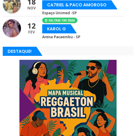
18
CA7RIEL & PACO AMOROSO
NOV
Espaço Unimed -SP
⏰ FALTAM 190 DIAS
12
KAROL G
FEV
Arena Pacaembu - SP
DESTAQUE!