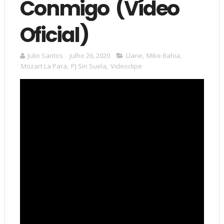
Conmigo (Vídeo
Oficial)
Julio Santos
julho 26, 2020
Llane
,
Mike Bahia
,
Mozart La Para
,
PJ Sin Suela
,
Videoclipe