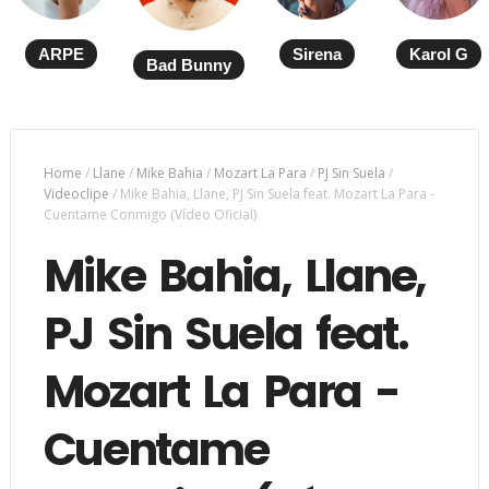
ARPE
Sirena
Karol G
Bad Bunny
Home
/
Llane
/
Mike Bahia
/
Mozart La Para
/
PJ Sin Suela
/
Videoclipe
/
Mike Bahia, Llane, PJ Sin Suela feat. Mozart La Para -
Cuentame Conmigo (Vídeo Oficial)
Mike Bahia, Llane,
PJ Sin Suela feat.
Mozart La Para -
Cuentame