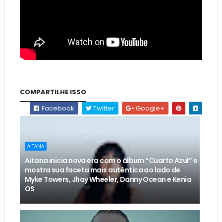
COMPARTILHE ISSO
Facebook
Twitter
Google+
AITANA
Aitana inicia nova era com o álbum “Cuarto Azul” e
mostra sua faceta mais autêntica ao lado de
Myke Towers, Jhay Wheeler, Danny Ocean e Kenia
OS