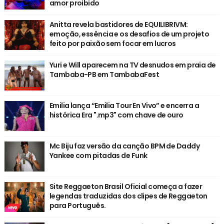
amor proibido
Anitta revela bastidores de EQUILIBRIVM:
emoção, essência e os desafios de um projeto
feito por paixão sem focar em lucros
Yuri e Will aparecem na TV desnudos em praia de
Tambaba-PB em TambabaFest
Emilia lança “Emilia Tour En Vivo” e encerra a
histórica Era ".mp3" com chave de ouro
Mc Biju faz versão da canção BPM de Daddy
Yankee com pitadas de Funk
Site Reggaeton Brasil Oficial começa a fazer
legendas traduzidas dos clipes de Reggaeton
para Português.