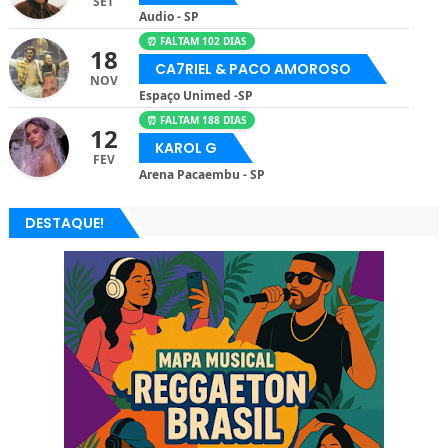
SET
Audio - SP
⏰ FALTAM 102 DIAS
18
CA7RIEL & PACO AMOROSO
NOV
Espaço Unimed -SP
⏰ FALTAM 188 DIAS
12
KAROL G
FEV
Arena Pacaembu - SP
DESTAQUE!