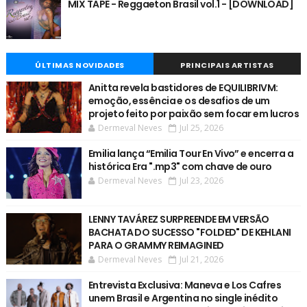
MIX TAPE - Reggaeton Brasil vol.1 - [DOWNLOAD]
ÚLTIMAS NOVIDADES
PRINCIPAIS ARTISTAS
Anitta revela bastidores de EQUILIBRIVM:
emoção, essência e os desafios de um
projeto feito por paixão sem focar em lucros
Dermeval Neves
Jul 25, 2026
Emilia lança “Emilia Tour En Vivo” e encerra a
histórica Era ".mp3" com chave de ouro
Dermeval Neves
Jul 23, 2026
LENNY TAVÁREZ SURPREENDE EM VERSÃO
BACHATA DO SUCESSO "FOLDED" DE KEHLANI
PARA O GRAMMY REIMAGINED
Dermeval Neves
Jul 21, 2026
Entrevista Exclusiva: Maneva e Los Cafres
unem Brasil e Argentina no single inédito