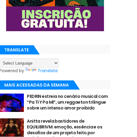
TRANSLATE
Powered by
Translate
MAIS ACESSADAS DA SEMANA
PEDRIN estreia no cenário musical com
“Pa Ti Y Pa Mí”, um reggaeton trilingue
sobre um intenso amor proibido
Anitta revela bastidores de
EQUILIBRIVM: emoção, essência e os
desafios de um projeto feito por