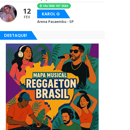
⏰ FALTAM 187 DIAS
12
KAROL G
FEV
Arena Pacaembu - SP
DESTAQUE!