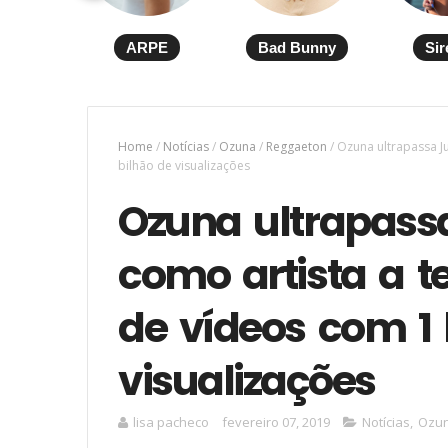
ARPE
Bad Bunny
Sir
Home
/
Notícias
/
Ozuna
/
Reggaeton
/
Ozuna ultrapassa J
bilhão de visualizações
Ozuna ultrapassa
como artista a 
de vídeos com 1 
visualizações
lisa pacheco
fevereiro 07, 2019
Notícias
,
Ozu