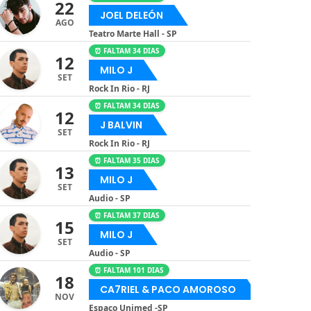
22
JOEL DELEÓN
AGO
Teatro Marte Hall - SP
⏰ FALTAM 34 DIAS
12
MILO J
SET
Rock In Rio - RJ
⏰ FALTAM 34 DIAS
12
J BALVIN
SET
Rock In Rio - RJ
⏰ FALTAM 35 DIAS
13
MILO J
SET
Audio - SP
⏰ FALTAM 37 DIAS
15
MILO J
SET
Audio - SP
⏰ FALTAM 101 DIAS
18
CA7RIEL & PACO AMOROSO
NOV
Espaço Unimed -SP