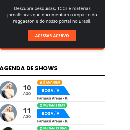
Descubra pesquisas, TCCs e matérias
jornalísticas que documentam o impacto do
reggaeton e do nosso portal no Brasil.
ACESSAR ACERVO
AGENDA DE SHOWS
🚨 É AMANHÃ!
10
ROSALÍA
AGO
Farmasi Arena - RJ
⏰ FALTAM 2 DIAS
11
ROSALÍA
AGO
Farmasi Arena - RJ
⏰ FALTAM 13 DIAS