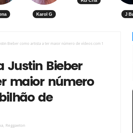
RB Cria
ena
Karol G
J B
ustin Bieber como artista a ter maior número de vídeos com 1
 Justin Bieber
ter maior número
bilhão de
na
,
Reggaeton