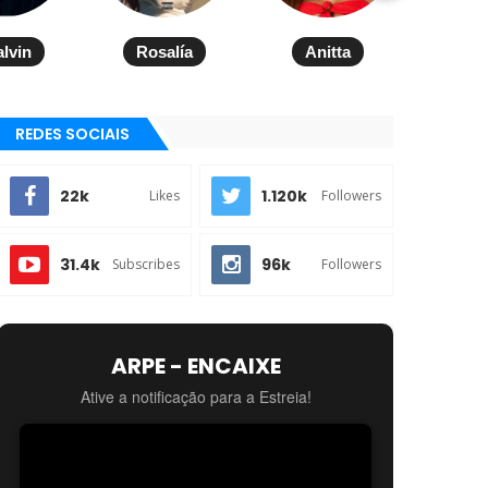
alvin
Rosalía
Anitta
REDES SOCIAIS
22k
1.120k
Likes
Followers
31.4k
96k
Subscribes
Followers
ARPE - ENCAIXE
Ative a notificação para a Estreia!