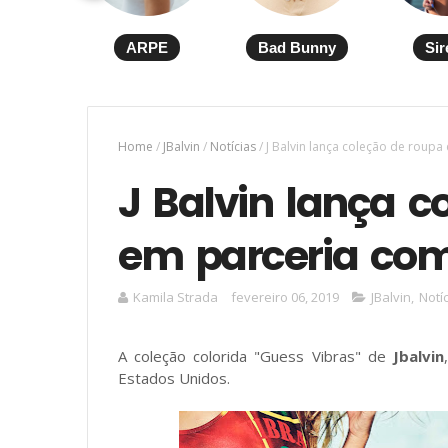
ARPE
Bad Bunny
Sir
Home
/
JBalvin
/
Notícias
/
J Balvin lança coleção de roup
J Balvin lança c
em parceria co
Kamila Strada
fevereiro 06, 2019
JBalvin
,
Notí
A coleção colorida "Guess Vibras" de
Jbalvin
Estados Unidos.