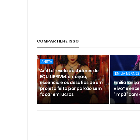
COMPARTILHE ISSO
ANITTA
Anitta revela bastidores de
EMILIA MERNES
EQUILIBRIVM: emoção,
essência e os desafios de um
Emilia lança 
projeto feito por paixão sem
Vivo” e ence
focar em lucros
".mp3" com 