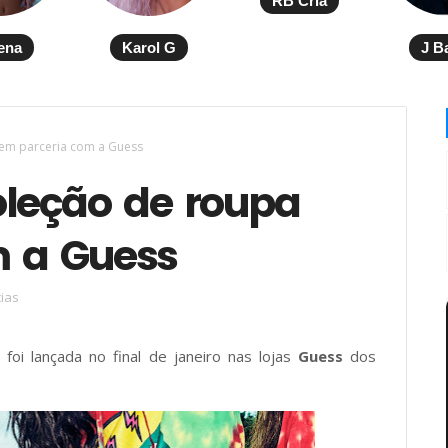
RB Cria
ena
Karol G
J B
a em parceria com a Guess
oleção de roupa
m a Guess
cias
, foi lançada no final de janeiro nas lojas
Guess
dos