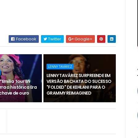
Facebook
Twitter
Google+
LENNY TAVÁREZ
LENNY TAVÁREZ SURPREENDE EM
“Emilia Tour En
VERSÃO BACHATA DO SUCESSO
rra a histórica Era
"FOLDED" DE KEHLANI PARA O
chave de ouro
GRAMMY REIMAGINED