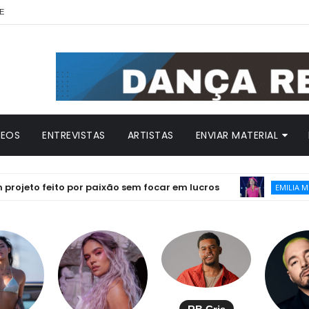
E
DEOS
ENTREVISTAS
ARTISTAS
ENVIAR MATERIAL
o feito por paixão sem focar em lucros
EMILIA MERNES