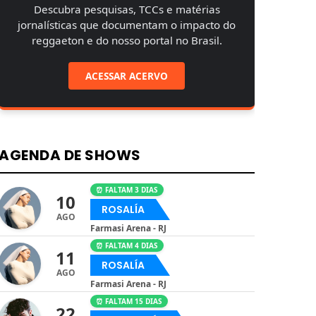
Descubra pesquisas, TCCs e matérias
jornalísticas que documentam o impacto do
reggaeton e do nosso portal no Brasil.
ACESSAR ACERVO
AGENDA DE SHOWS
⏰ FALTAM 3 DIAS
10
ROSALÍA
AGO
Farmasi Arena - RJ
⏰ FALTAM 4 DIAS
11
ROSALÍA
AGO
Farmasi Arena - RJ
⏰ FALTAM 15 DIAS
22