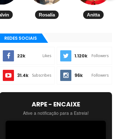
alvin
Rosalía
Anitta
REDES SOCIAIS
22k
1.120k
Likes
Followers
31.4k
96k
Subscribes
Followers
ARPE - ENCAIXE
Ative a notificação para a Estreia!