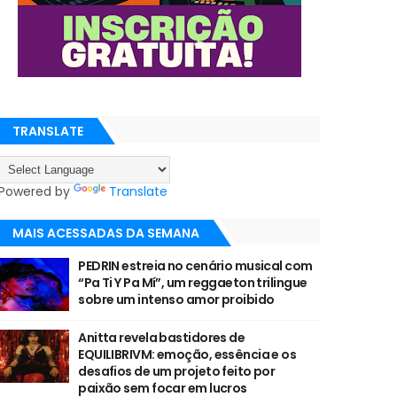
TRANSLATE
Powered by
Translate
MAIS ACESSADAS DA SEMANA
PEDRIN estreia no cenário musical com
“Pa Ti Y Pa Mí”, um reggaeton trilingue
sobre um intenso amor proibido
Anitta revela bastidores de
EQUILIBRIVM: emoção, essência e os
desafios de um projeto feito por
paixão sem focar em lucros