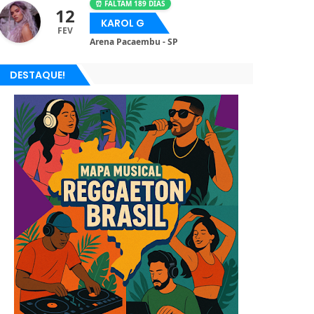
⏰ FALTAM 189 DIAS
12
KAROL G
FEV
Arena Pacaembu - SP
DESTAQUE!