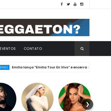
EVENTOS
CONTATO
Emilia lança “Emilia Tour En Vivo” e encerra a histórica Era ".m
❯