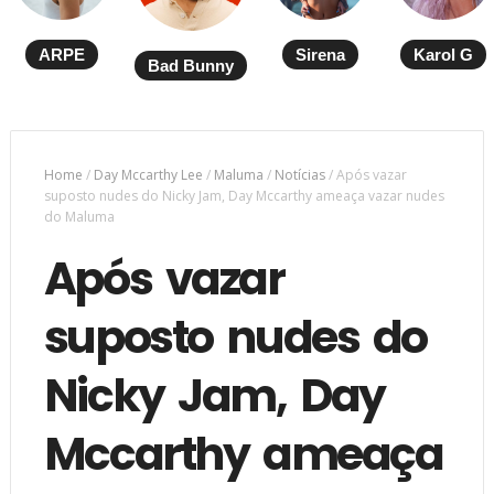
ARPE
Sirena
Karol G
Bad Bunny
Home
/
Day Mccarthy Lee
/
Maluma
/
Notícias
/
Após vazar
suposto nudes do Nicky Jam, Day Mccarthy ameaça vazar nudes
do Maluma
Após vazar
suposto nudes do
Nicky Jam, Day
Mccarthy ameaça