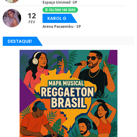
Espaço Unimed -SP
⏰ FALTAM 188 DIAS
12
KAROL G
FEV
Arena Pacaembu - SP
DESTAQUE!