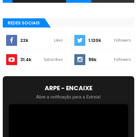
REDES SOCIAIS
22k
1.120k
Likes
Followers
31.4k
96k
Subscribes
Followers
ARPE - ENCAIXE
Ative a notificação para a Estreia!