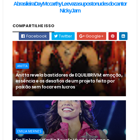
A brasileira Day Mccarthy Lee vaza suposto nudes do cantor
Nicky Jam
COMPARTILHE ISSO
Facebook
Twitter
Google+
ANITTA
Anitta revela bastidores de EQUILIBRIVM: emoção,
essência e os desafios de um projeto feito por
paixão sem focar em lucros
EMILIA MERNES