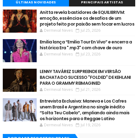
ÚLTIMAS NOVIDADES
PRINCIPAIS ARTISTAS
Anitta revela bastidores de EQUILIBRIVM:
emoção, essência e os desafios de um
projeto feito por paixão sem focar em lucros
Dermeval Neves
Jul 25, 2026
Emilia lança “Emilia Tour En Vivo” e encerra a
histórica Era ".mp3" com chave de ouro
Dermeval Neves
Jul 23, 2026
LENNY TAVÁREZ SURPREENDE EM VERSÃO
BACHATA DO SUCESSO "FOLDED" DE KEHLANI
PARA O GRAMMY REIMAGINED
Dermeval Neves
Jul 21, 2026
Entrevista Exclusiva: Maneva e Los Cafres
unem Brasil e Argentina no single inédito
“Solta Teu Cabelo”, ampliando ainda mais
os horizontes para o Reggae Latino
Dermeval Neves
Jul 19, 2026