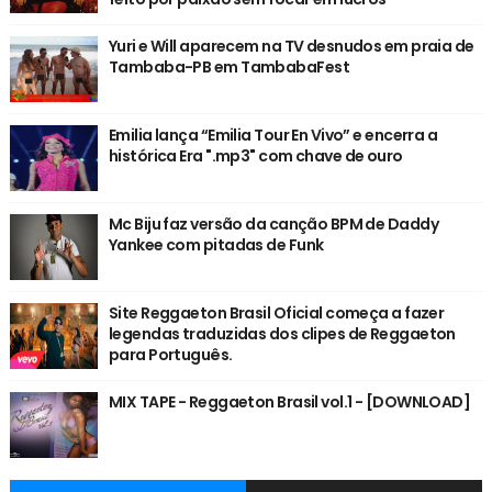
Yuri e Will aparecem na TV desnudos em praia de
Tambaba-PB em TambabaFest
Emilia lança “Emilia Tour En Vivo” e encerra a
histórica Era ".mp3" com chave de ouro
Mc Biju faz versão da canção BPM de Daddy
Yankee com pitadas de Funk
Site Reggaeton Brasil Oficial começa a fazer
legendas traduzidas dos clipes de Reggaeton
para Português.
MIX TAPE - Reggaeton Brasil vol.1 - [DOWNLOAD]