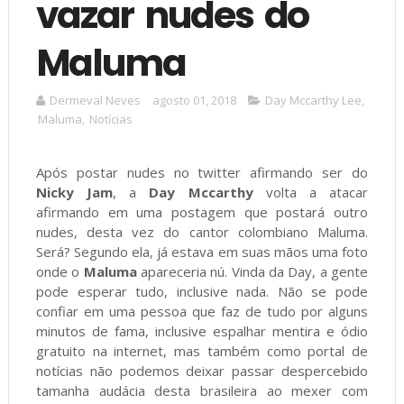
vazar nudes do
Maluma
Dermeval Neves
agosto 01, 2018
Day Mccarthy Lee
,
Maluma
,
Notícias
Após postar nudes no twitter afirmando ser do
Nicky Jam
, a
Day Mccarthy
volta a atacar
afirmando em uma postagem que postará outro
nudes, desta vez do cantor colombiano Maluma.
Será? Segundo ela, já estava em suas mãos uma foto
onde o
Maluma
apareceria nú. Vinda da Day, a gente
pode esperar tudo, inclusive nada. Não se pode
confiar em uma pessoa que faz de tudo por alguns
minutos de fama, inclusive espalhar mentira e ódio
gratuito na internet, mas também como portal de
notícias não podemos deixar passar despercebido
tamanha audácia desta brasileira ao mexer com