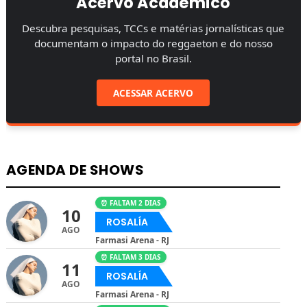
Acervo Acadêmico
Descubra pesquisas, TCCs e matérias jornalísticas que
documentam o impacto do reggaeton e do nosso
portal no Brasil.
ACESSAR ACERVO
AGENDA DE SHOWS
⏰ FALTAM 2 DIAS
10
ROSALÍA
AGO
Farmasi Arena - RJ
⏰ FALTAM 3 DIAS
11
ROSALÍA
AGO
Farmasi Arena - RJ