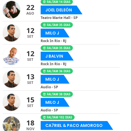
⏰ FALTAM 14 DIAS
22
JOEL DELEÓN
AGO
Teatro Marte Hall - SP
⏰ FALTAM 35 DIAS
12
MILO J
SET
Rock In Rio - RJ
⏰ FALTAM 35 DIAS
12
J BALVIN
SET
Rock In Rio - RJ
⏰ FALTAM 36 DIAS
13
MILO J
SET
Audio - SP
⏰ FALTAM 38 DIAS
15
MILO J
SET
Audio - SP
⏰ FALTAM 102 DIAS
18
CA7RIEL & PACO AMOROSO
NOV