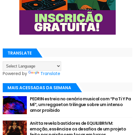
TRANSLATE
Powered by
Translate
MAIS ACESSADAS DA SEMANA
PEDRIN estreia no cenário musical com “Pa Ti Y Pa
Mí”, um reggaeton trilingue sobre um intenso
amor proibido
Anitta revela bastidores de EQUILIBRIVM:
emoção, essência e os desafios de um projeto
feito por paixão sem focar em lucros