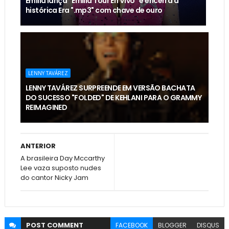
Emilia lança “Emilia Tour En Vivo” e encerra a
histórica Era ".mp3" com chave de ouro
LENNY TAVÁREZ
LENNY TAVÁREZ SURPREENDE EM VERSÃO BACHATA
DO SUCESSO "FOLDED" DE KEHLANI PARA O GRAMMY
REIMAGINED
ANTERIOR
A brasileira Day Mccarthy
Lee vaza suposto nudes
do cantor Nicky Jam
POST
COMMENT
FACEBOOK
BLOGGER
DISQUS