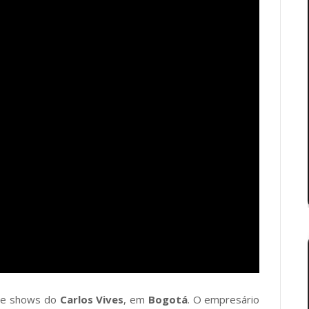
 de shows do
Carlos Vives
, em
Bogotá
. O empresário