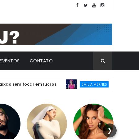
EVENTOS
CONTATO
 focar em lucros
Emilia lança “Emilia T
EMILIA MERNES
❯