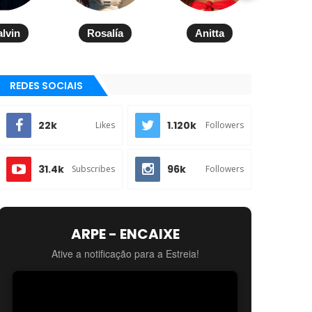
alvin
Rosalía
Anitta
REDES SOCIAIS
22k
1.120k
Likes
Followers
31.4k
96k
Subscribes
Followers
ARPE - ENCAIXE
Ative a notificação para a Estreia!