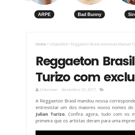
ARPE
Bad Bunny
Sir
Home
/
Unlabelled
/
Reggaeton Brasil entrevista Manuel T
Reggaeton Brasil
Turizo com exclu
Unknown
dezembro 23, 2017
A Reggaeton Brasil mandou nossa correspon
entrevistar um dos maiores novos nomes do
Julian Turizo
. Confira agora, tudo com os m
primeira que os artistas deram para uma impren