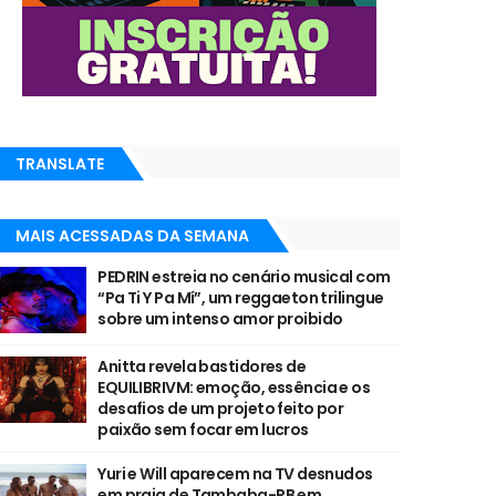
TRANSLATE
MAIS ACESSADAS DA SEMANA
PEDRIN estreia no cenário musical com
“Pa Ti Y Pa Mí”, um reggaeton trilingue
sobre um intenso amor proibido
Anitta revela bastidores de
EQUILIBRIVM: emoção, essência e os
desafios de um projeto feito por
paixão sem focar em lucros
Yuri e Will aparecem na TV desnudos
em praia de Tambaba-PB em