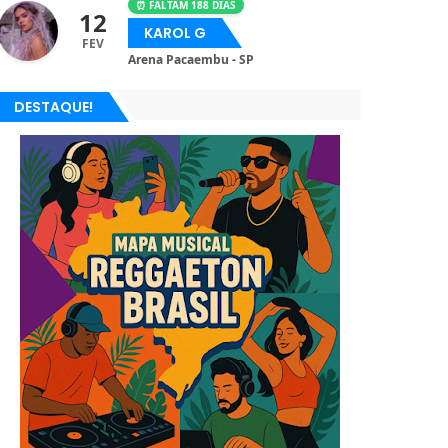
⏰ FALTAM 188 DIAS
12
KAROL G
FEV
Arena Pacaembu - SP
DESTAQUE!