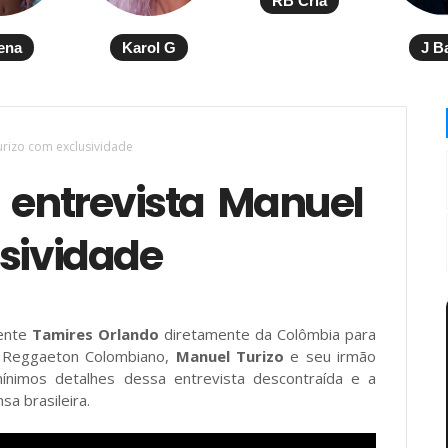
RB Cria
ena
Karol G
J B
urizo com exclusividade
 entrevista Manuel
sividade
dente
Tamires Orlando
diretamente da Colômbia para
 Reggaeton Colombiano,
Manuel Turizo
e seu irmão
ínimos detalhes dessa entrevista descontraída e a
sa brasileira.