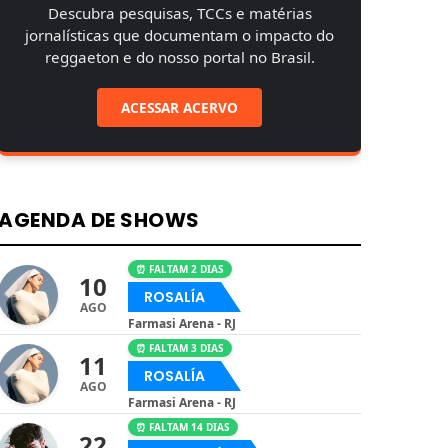
Descubra pesquisas, TCCs e matérias
jornalísticas que documentam o impacto do
reggaeton e do nosso portal no Brasil.
ACESSAR ACERVO
AGENDA DE SHOWS
⏰ FALTAM 2 DIAS
10
ROSALÍA
AGO
Farmasi Arena - RJ
⏰ FALTAM 3 DIAS
11
ROSALÍA
AGO
Farmasi Arena - RJ
⏰ FALTAM 14 DIAS
22