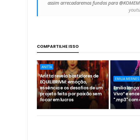
assim arrecadaremos fundos para @KOMEM
youtu
COMPARTILHE ISSO
ANITTA
Anitta revela bastidores de
EMILIA MERNES
EQUILIBRIVM: emoção,
essência e os desafios de um
Emilia lança 
projeto feito por paixão sem
Vivo” e ence
focar em lucros
".mp3" com 