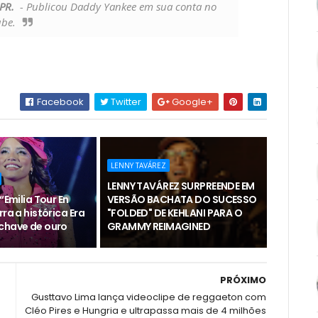
PR.
- Publicou Daddy Yankee em sua conta no
be.
Facebook
Twitter
Google+
LENNY TAVÁREZ
LENNY TAVÁREZ SURPREENDE EM
“Emilia Tour En
VERSÃO BACHATA DO SUCESSO
rra a histórica Era
"FOLDED" DE KEHLANI PARA O
chave de ouro
GRAMMY REIMAGINED
PRÓXIMO
Gusttavo Lima lança videoclipe de reggaeton com
Cléo Pires e Hungria e ultrapassa mais de 4 milhões