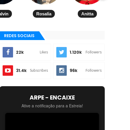
alvin
Rosalía
Anitta
REDES SOCIAIS
22k
1.120k
Likes
Followers
31.4k
96k
Subscribes
Followers
ARPE - ENCAIXE
Ative a notificação para a Estreia!