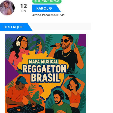
⏰ FALTAM 190 DIAS
12
KAROL G
FEV
Arena Pacaembu - SP
DESTAQUE!