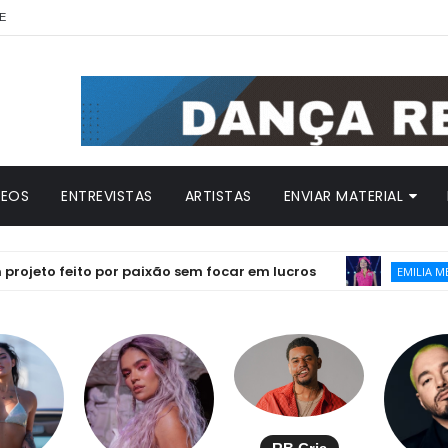
E
DEOS
ENTREVISTAS
ARTISTAS
ENVIAR MATERIAL
eito por paixão sem focar em lucros
Emi
EMILIA MERNES