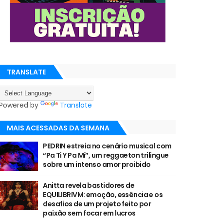
TRANSLATE
Powered by
Translate
MAIS ACESSADAS DA SEMANA
PEDRIN estreia no cenário musical com
“Pa Ti Y Pa Mí”, um reggaeton trilingue
sobre um intenso amor proibido
Anitta revela bastidores de
EQUILIBRIVM: emoção, essência e os
desafios de um projeto feito por
paixão sem focar em lucros