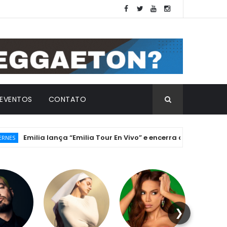
EVENTOS
CONTATO
lia lança “Emilia Tour En Vivo” e encerra a histórica Era ".mp3"
❯