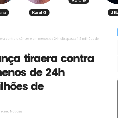
RB Cria
ena
Karol G
J B
era contra o câncer e em menos de 24h ultrapassa 1,5 milhões de
nça tiraera contra
menos de 24h
ilhões de
ankee
,
Notícias