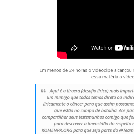
Em menos de 24 horas o videoclipe alcançou m
essa matéria o vídeo
Aqui é a tiraera (desafio lírico) mais imp
um inimigo que todos temos direta ou indi
liricamente o câncer para que assim possamos 
que estão no campo de batalha. Aos pa
compartilhar seus testemunhos comigo que fo
para descrever a imensidão do respeito
KOMENPR.ORG para que seja parte do @TeamY