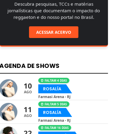
Descubra pesquisas, TCCs e matérias
jornalísticas que documentam o impacto do
reggaeton e do nosso portal no Brasil.
ACESSAR ACERVO
AGENDA DE SHOWS
⏰ FALTAM 4 DIAS
10
ROSALÍA
AGO
Farmasi Arena - RJ
⏰ FALTAM 5 DIAS
11
ROSALÍA
AGO
Farmasi Arena - RJ
⏰ FALTAM 16 DIAS
22