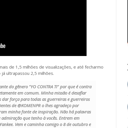
ais de 1,5 milhões de visualizações, e até fecharmo
 já ultrapassou 2,5 milhões.
ortante do gênero "YO CONTRA TI" por que é contra
retamente em comum. Minha missão é desafiar
dar força para todas as guerreiras e guerreiros
cientes de @KOMENPR o lhes agradeço por
ram minha fonte de inspiração. Não há palavras
 e admiração que tenho à vocês. Entrem em
ankee. Vem e caminha comigo o 8 de outubro e