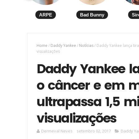
ARPE
Bad Bunny
Sir
Home
/
Daddy Yankee
/
Notícias
/
Daddy Yankee lança tira
visualizações
Daddy Yankee la
o câncer e em 
ultrapassa 1,5 m
visualizações
Dermeval Neves
setembro 02, 2017
Daddy Y