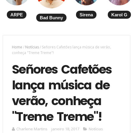
ARPE
Sirena
Karol G
Bad Bunny
Home
/
Notícias
/
Señores Cafetões lança música de verão,
conheça "Treme Treme"!
Señores Cafetões
lança música de
verão, conheça
"Treme Treme"!
Charlene Martins
janeiro 18, 2017
Notícias