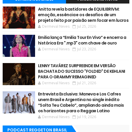
Anitta revela bastidores de EQUILIBRIVM:
emoção, essência e os desafios de um
projeto feito por paixão sem focar em lucros
Dermeval Neves
Jul 25, 2026
Emilia lança “Emilia Tour En Vivo” e encerra a
histórica Era ".mp3" com chave de ouro
Dermeval Neves
Jul 23, 2026
LENNY TAVÁREZ SURPREENDE EM VERSÃO
BACHATA DO SUCESSO "FOLDED" DE KEHLANI
PARA O GRAMMY REIMAGINED
Dermeval Neves
Jul 21, 2026
Entrevista Exclusiva: Maneva e Los Cafres
unem Brasil e Argentina no single inédito
“Solta Teu Cabelo”, ampliando ainda mais
os horizontes para o Reggae Latino
Dermeval Neves
Jul 19, 2026
PODCAST REGGETON BRASIL