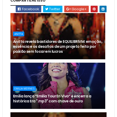
COMPARTILHE ISSO
Facebook
Twitter
Google+
ANITTA
Anitta revela bastidores de EQUILIBRIVM: emoção,
essência e os desafios de um projeto feito por
paixão sem focar em lucros
EMILIA MERNES
Emilia lança “Emilia Tour En Vivo” e encerra a
histórica Era ".mp3" com chave de ouro