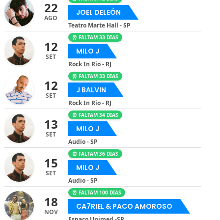
22
JOEL DELEÓN
AGO
Teatro Marte Hall - SP
⏰ FALTAM 33 DIAS
12
MILO J
SET
Rock In Rio - RJ
⏰ FALTAM 33 DIAS
12
J BALVIN
SET
Rock In Rio - RJ
⏰ FALTAM 34 DIAS
13
MILO J
SET
Audio - SP
⏰ FALTAM 36 DIAS
15
MILO J
SET
Audio - SP
⏰ FALTAM 100 DIAS
18
CA7RIEL & PACO AMOROSO
NOV
Espaço Unimed -SP