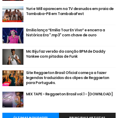
Yuri e Will aparecem na TV desnudos em praia de
Tambaba-PB em TambabaFest
Emilia lança “Emilia Tour En Vivo” e encerra a
histórica Era ".mp3" com chave de ouro
Mc Biju faz versão da canção BPM de Daddy
Yankee com pitadas de Funk
Site Reggaeton Brasil Oficial começa a fazer
legendas traduzidas dos clipes de Reggaeton
para Português.
MIX TAPE - Reggaeton Brasil vol.1 - [DOWNLOAD]
ÚLTIMAS NOVIDADES
PRINCIPAIS ARTISTAS