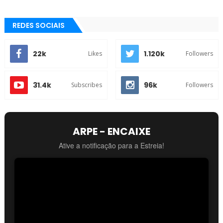
REDES SOCIAIS
22k
1.120k
Likes
Followers
31.4k
96k
Subscribes
Followers
ARPE - ENCAIXE
Ative a notificação para a Estreia!