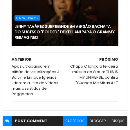
LENNY TAVÁREZ
LENNY TAVÁREZ SURPREENDE EM VERSÃO BACHATA
DO SUCESSO "FOLDED" DE KEHLANI PARA O GRAMMY
REIMAGINED
ANTERIOR
PRÓXIMO
Após ultrapassarem 1
Chapa C lança a terceira
bilhão de visualizações J
música do álbum THIS IS
Balvin e Enrique Iglesias
MY UNIVERSE, confira
lideram a lista de vídeos
"Cuando Me Miras Así"
mais assistidos de
Reggaeton
POST
COMMENT
FACEBOOK
BLOGGER
DISQUS