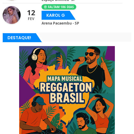
⏰ FALTAM 186 DIAS
12
KAROL G
FEV
Arena Pacaembu - SP
DESTAQUE!