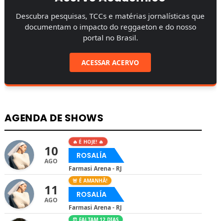
Descubra pesquisas, TCCs e matérias jornalísticas que
documentam o impacto do reggaeton e do nosso
portal no Brasil.
ACESSAR ACERVO
AGENDA DE SHOWS
🔥 É HOJE! 🔥
10
ROSALÍA
AGO
Farmasi Arena - RJ
🚨 É AMANHÃ!
11
ROSALÍA
AGO
Farmasi Arena - RJ
⏰ FALTAM 12 DIAS