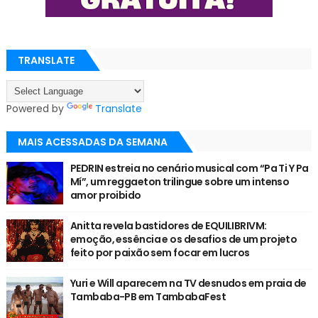
TRANSLATE
Powered by
Translate
MAIS ACESSADAS DA SEMANA
PEDRIN estreia no cenário musical com “Pa Ti Y Pa
Mí”, um reggaeton trilingue sobre um intenso
amor proibido
Anitta revela bastidores de EQUILIBRIVM:
emoção, essência e os desafios de um projeto
feito por paixão sem focar em lucros
Yuri e Will aparecem na TV desnudos em praia de
Tambaba-PB em TambabaFest