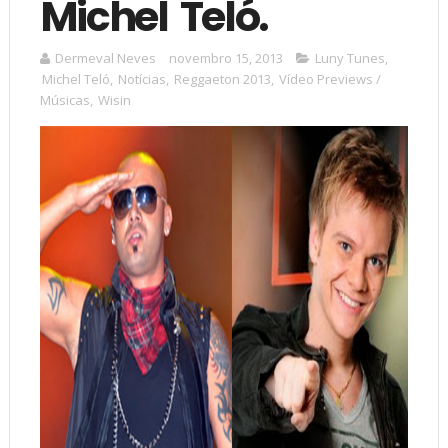
Michel Teló.
Dermeval Neves
novembro 15, 2013
Luny Tunes
,
Michel Teló
,
Notícias
,
Reggaeton 2013
,
Vídeo Previews /
Músicas
,
Wisin