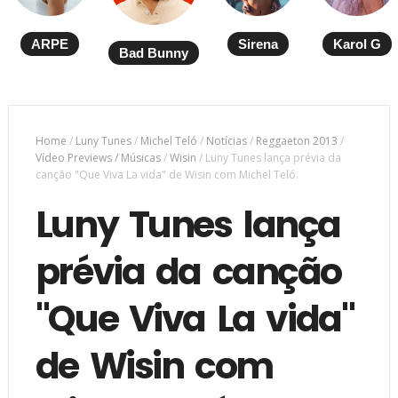
ARPE
Sirena
Karol G
Bad Bunny
Home
/
Luny Tunes
/
Michel Teló
/
Notícias
/
Reggaeton 2013
/
Vídeo Previews / Músicas
/
Wisin
/
Luny Tunes lança prévia da
canção "Que Viva La vida" de Wisin com Michel Teló.
Luny Tunes lança
prévia da canção
"Que Viva La vida"
de Wisin com