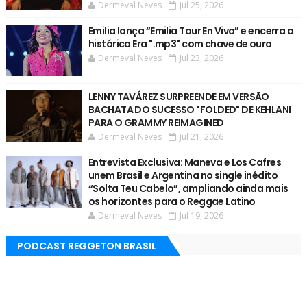
Dermeval Neves
Jul 25, 2026
Emilia lança “Emilia Tour En Vivo” e encerra a
histórica Era ".mp3" com chave de ouro
Dermeval Neves
Jul 23, 2026
LENNY TAVÁREZ SURPREENDE EM VERSÃO
BACHATA DO SUCESSO "FOLDED" DE KEHLANI
PARA O GRAMMY REIMAGINED
Dermeval Neves
Jul 21, 2026
Entrevista Exclusiva: Maneva e Los Cafres
unem Brasil e Argentina no single inédito
“Solta Teu Cabelo”, ampliando ainda mais
os horizontes para o Reggae Latino
Dermeval Neves
Jul 19, 2026
PODCAST REGGETON BRASIL