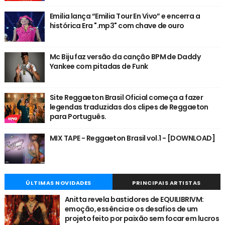
Emilia lança “Emilia Tour En Vivo” e encerra a
histórica Era ".mp3" com chave de ouro
Mc Biju faz versão da canção BPM de Daddy
Yankee com pitadas de Funk
Site Reggaeton Brasil Oficial começa a fazer
legendas traduzidas dos clipes de Reggaeton
para Português.
MIX TAPE - Reggaeton Brasil vol.1 - [DOWNLOAD]
ÚLTIMAS NOVIDADES
PRINCIPAIS ARTISTAS
Anitta revela bastidores de EQUILIBRIVM:
emoção, essência e os desafios de um
projeto feito por paixão sem focar em lucros