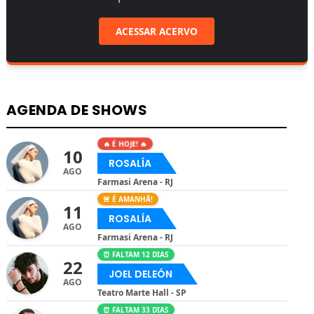
ACESSAR ACERVO
AGENDA DE SHOWS
🔥 É HOJE! 🔥
10
ROSALÍA
AGO
Farmasi Arena - RJ
🚨 É AMANHÃ!
11
ROSALÍA
AGO
Farmasi Arena - RJ
⏰ FALTAM 12 DIAS
22
JOEL DELEÓN
AGO
Teatro Marte Hall - SP
⏰ FALTAM 33 DIAS