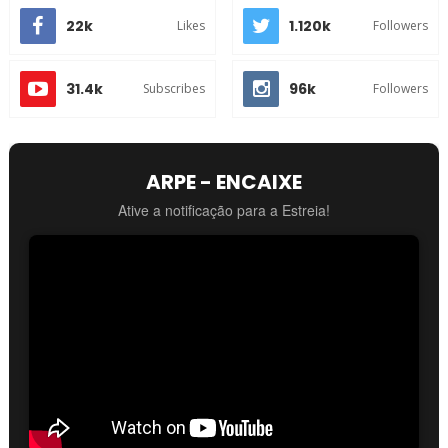
22k
1.120k
Likes
Followers
31.4k
96k
Subscribes
Followers
ARPE - ENCAIXE
Ative a notificação para a Estreia!