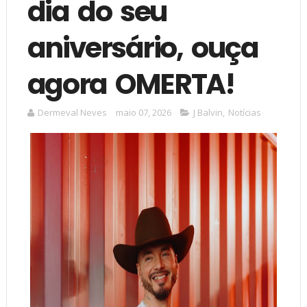
dia do seu
aniversário, ouça
agora OMERTA!
Dermeval Neves
maio 07, 2026
J Balvin
,
Notícias