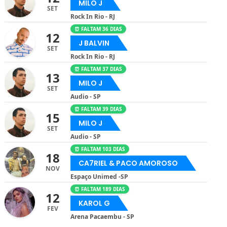
MILO J
SET
Rock In Rio - RJ
⏰ FALTAM 36 DIAS
12
J BALVIN
SET
Rock In Rio - RJ
⏰ FALTAM 37 DIAS
13
MILO J
SET
Audio - SP
⏰ FALTAM 39 DIAS
15
MILO J
SET
Audio - SP
⏰ FALTAM 103 DIAS
18
CA7RIEL & PACO AMOROSO
NOV
Espaço Unimed -SP
⏰ FALTAM 189 DIAS
12
KAROL G
FEV
Arena Pacaembu - SP