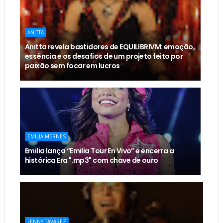
ANITTA
Anitta revela bastidores de EQUILIBRIVM: emoção,
essência e os desafios de um projeto feito por
paixão sem focar em lucros
EMILIA MERNES
Emilia lança “Emilia Tour En Vivo” e encerra a
histórica Era ".mp3" com chave de ouro
LENNY TAVÁREZ