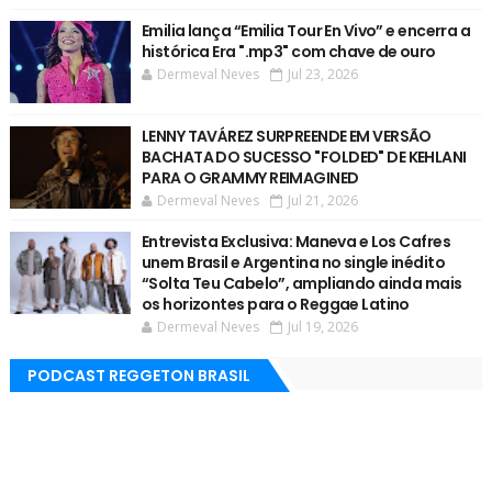
Emilia lança “Emilia Tour En Vivo” e encerra a
histórica Era ".mp3" com chave de ouro
Dermeval Neves
Jul 23, 2026
LENNY TAVÁREZ SURPREENDE EM VERSÃO
BACHATA DO SUCESSO "FOLDED" DE KEHLANI
PARA O GRAMMY REIMAGINED
Dermeval Neves
Jul 21, 2026
Entrevista Exclusiva: Maneva e Los Cafres
unem Brasil e Argentina no single inédito
“Solta Teu Cabelo”, ampliando ainda mais
os horizontes para o Reggae Latino
Dermeval Neves
Jul 19, 2026
PODCAST REGGETON BRASIL