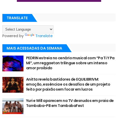
TRANSLATE
Powered by
Translate
MAIS ACESSADAS DA SEMANA
PEDRIN estreia no cenário musical com “Pa Ti Y Pa
Mí”, um reggaeton trilingue sobre um intenso
amor proibido
Anitta revela bastidores de EQUILIBRIVM:
emoção, essência e os desafios de um projeto
feito por paixão sem focar em lucros
Yuri e Will aparecem na TV desnudos em praia de
Tambaba-PB em TambabaFest