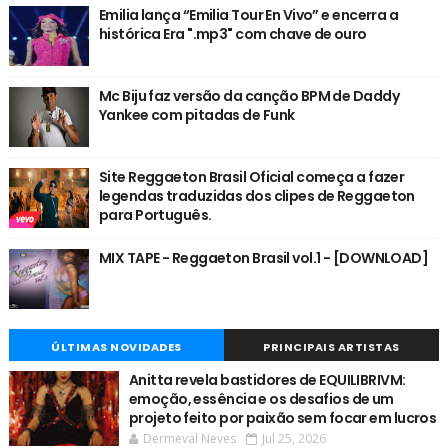
Emilia lança “Emilia Tour En Vivo” e encerra a
histórica Era ".mp3" com chave de ouro
Mc Biju faz versão da canção BPM de Daddy
Yankee com pitadas de Funk
Site Reggaeton Brasil Oficial começa a fazer
legendas traduzidas dos clipes de Reggaeton
para Português.
MIX TAPE - Reggaeton Brasil vol.1 - [DOWNLOAD]
ÚLTIMAS NOVIDADES
PRINCIPAIS ARTISTAS
Anitta revela bastidores de EQUILIBRIVM:
emoção, essência e os desafios de um
projeto feito por paixão sem focar em lucros
Dermeval Neves
Jul 25, 2026