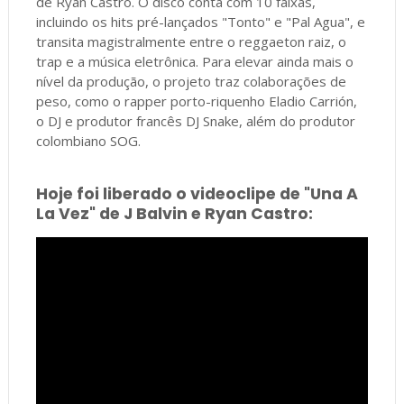
de Ryan Castro. O disco conta com 10 faixas,
incluindo os hits pré-lançados "Tonto" e "Pal Agua", e
transita magistralmente entre o reggaeton raiz, o
trap e a música eletrônica. Para elevar ainda mais o
nível da produção, o projeto traz colaborações de
peso, como o rapper porto-riquenho Eladio Carrión,
o DJ e produtor francês DJ Snake, além do produtor
colombiano SOG.
Hoje foi liberado o videoclipe de "Una A
La Vez" de J Balvin e Ryan Castro: