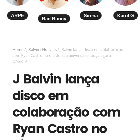
ARPE
Sirena
Karol G
Bad Bunny
Home
/
J Balvin
/
Notícias
/
J Balvin lança disco em colaboração
com Ryan Castro no dia do seu aniversário, ouça agora
OMERTA!
J Balvin lança
disco em
colaboração com
Ryan Castro no