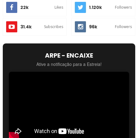
22k
1.120k
Likes
Followers
31.4k
96k
Subscribes
Followers
ARPE - ENCAIXE
Ative a notificação para a Estreia!