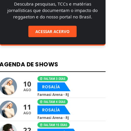
Descubra pesquisas, TCCs e matérias
jornalísticas que documentam o impacto do
reggaeton e do nosso portal no Brasil.
ACESSAR ACERVO
AGENDA DE SHOWS
⏰ FALTAM 3 DIAS
10
ROSALÍA
AGO
Farmasi Arena - RJ
⏰ FALTAM 4 DIAS
11
ROSALÍA
AGO
Farmasi Arena - RJ
⏰ FALTAM 15 DIAS
22