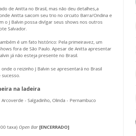
ado de Anitta no Brasil, mas não deu detalhes,a
nde Anitta saicom seu trio no circuito Barra/Ondina e
m o J Balvin possa divlgar seus shows nos outros
ote Salvador.
também é um fato histórico: Pela primeiravez, um
shows fora de São Paulo. Apesar de Anitta apresentar
lvin já não esteja presente no Brasil.
onde o reizinho J Balvin se apresentará no Brasil
e sucesso.
eira na ladeira
l Arcoverde - Salgadinho, Olinda - Pernambuco
00 taxa)
Open Bar
[ENCERRADO]