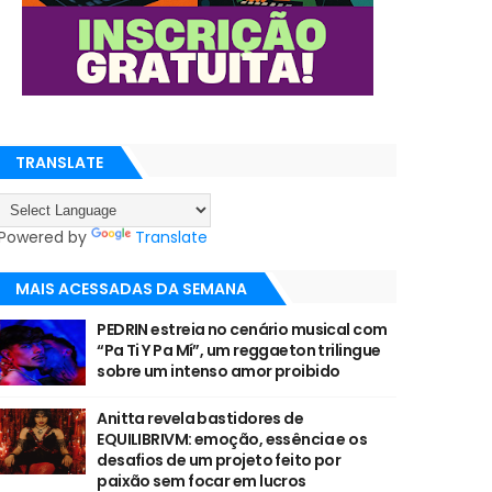
TRANSLATE
Powered by
Translate
MAIS ACESSADAS DA SEMANA
PEDRIN estreia no cenário musical com
“Pa Ti Y Pa Mí”, um reggaeton trilingue
sobre um intenso amor proibido
Anitta revela bastidores de
EQUILIBRIVM: emoção, essência e os
desafios de um projeto feito por
paixão sem focar em lucros