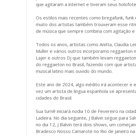
que agitaram a internet e tiveram seus holofotes
Os estilos mais recentes como bregafunk, fun
muito dos artsitas também trouxeram esse ritm
de música que sempre combina com agitação e f
Todos os anos, artistas como Anitta, Claudia Le
Muller e vários outros incorporamo reggaeton 
Lajer e outros Dj que também levam reggaeton 
do reggaeton no Brasil, fazendo com que artist
musical latino mais ouvido do mundo.
Este ano de 2024, algo inédito irá acontecer e en
vez um artista de lingua espanhola se apresenta
cidades do Brasil.
Sua turnê iniciará nodia 10 de Fevereiro na cida
Ladeira. No dia seguinte, J Balvin segue para S
no dia 12, J Balvin terá dois shows, um começa
Bradesco Nosso Camarote no Rio de Janeiro na 