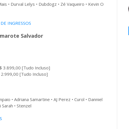
is • Durval Lelys • Dubdogz • Zé Vaqueiro • Kevin O
 DE INGRESSOS
amarote Salvador
 3.899,00 [Tudo Incluso]
2.999,00 [Tudo Incluso]
mpaio • Adriana Samartine • AJ Perez • Curol • Danniel
i Sarah • Stenzel
S