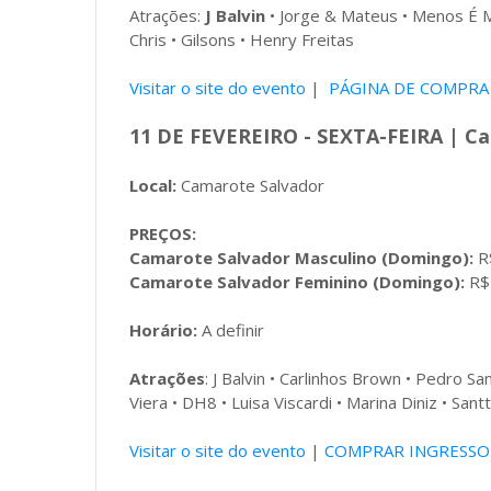
Atrações:
J Balvin
• Jorge & Mateus • Menos É Ma
Chris • Gilsons • Henry Freitas
Visitar o site do evento
|
PÁGINA DE COMPRA
11 DE FEVEREIRO - SEXTA
-FEIRA | C
Local:
Camarote Salvador
PREÇOS:
Camarote Salvador Masculino (Domingo):
R$
Camarote Salvador Feminino (Domingo):
R$ 
Horário:
A definir
Atrações
: J Balvin • Carlinhos Brown • Pedro Sa
Viera • DH8 • Luisa Viscardi • Marina Diniz • Santt
Visitar o site do evento
|
COMPRAR INGRESSO