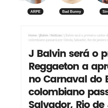
ARPE
Bad Bunny
Sir
Home
/
JBalvin
/
Notícias
/
J Balvin será o primeiro cantor
colombiano passará por Olinda, Salvador, Rio de Janeiro 
J Balvin será o 
Reggaeton a apr
no Carnaval do B
colombiano pass
Salvador, Rio de