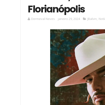
Florianópolis
Dermeval Neves
janeiro 29, 2024
JBalvin
,
Notí