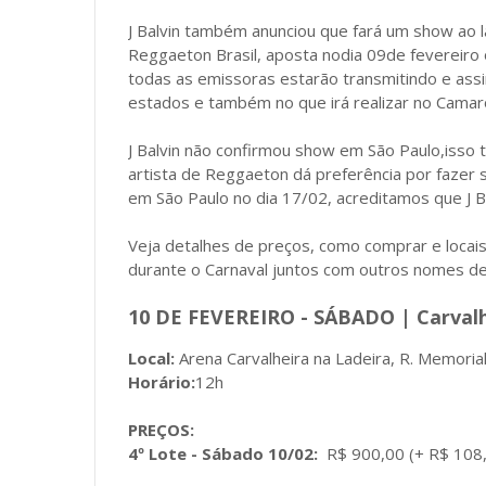
J Balvin também anunciou que fará um show ao l
Reggaeton Brasil, aposta nodia 09de fevereiro o
todas as emissoras estarão transmitindo e assi
estados e também no que irá realizar no Camar
J Balvin não confirmou show em São Paulo,isso 
artista de Reggaeton dá preferência por fazer 
em São Paulo no dia 17/02, acreditamos que J Ba
Veja detalhes de preços, como comprar e locais 
durante o Carnaval juntos com outros nomes d
10 DE FEVEREIRO -
SÁBADO | Carvalh
Local:
Arena Carvalheira na Ladeira, R. Memoria
Horário:
12h
PREÇOS:
4º Lote - Sábado 10/02:
R$ 900,00 (+ R$ 108,