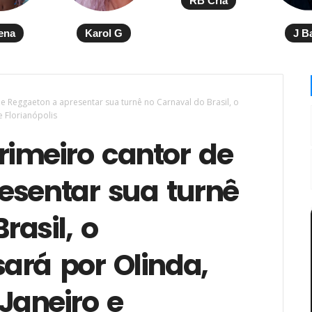
RB Cria
ena
Karol G
J B
 de Reggaeton a apresentar sua turnê no Carnaval do Brasil, o
e Florianópolis
primeiro cantor de
esentar sua turnê
rasil, o
ará por Olinda,
 Janeiro e