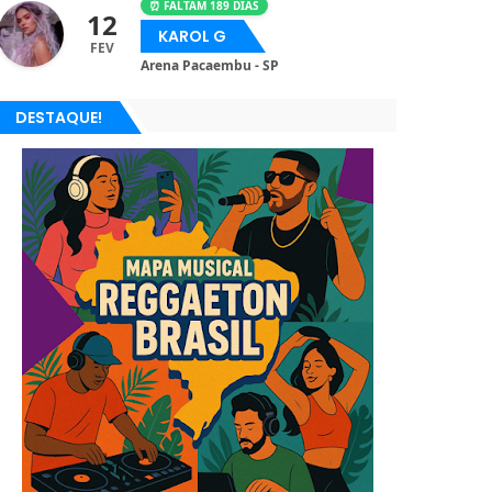
⏰ FALTAM 189 DIAS
12
KAROL G
FEV
Arena Pacaembu - SP
DESTAQUE!