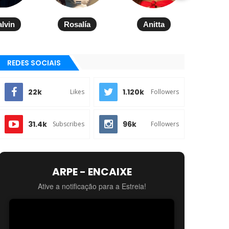
alvin
Rosalía
Anitta
REDES SOCIAIS
22k
1.120k
Likes
Followers
31.4k
96k
Subscribes
Followers
ARPE - ENCAIXE
Ative a notificação para a Estreia!