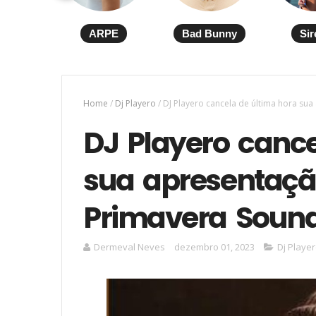
ARPE
Bad Bunny
Sir
Home
/
Dj Playero
/
DJ Playero cancela de última hora su
DJ Playero cance
sua apresentação
Primavera Sound
Dermeval Neves
dezembro 01, 2023
Dj Playe