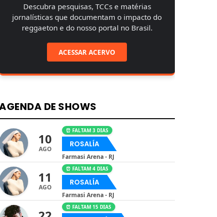
Descubra pesquisas, TCCs e matérias
jornalísticas que documentam o impacto do
reggaeton e do nosso portal no Brasil.
ACESSAR ACERVO
AGENDA DE SHOWS
⏰ FALTAM 3 DIAS
10
ROSALÍA
AGO
Farmasi Arena - RJ
⏰ FALTAM 4 DIAS
11
ROSALÍA
AGO
Farmasi Arena - RJ
⏰ FALTAM 15 DIAS
22