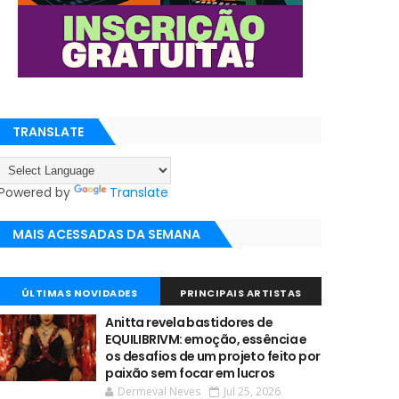
TRANSLATE
Powered by
Translate
MAIS ACESSADAS DA SEMANA
ÚLTIMAS NOVIDADES
PRINCIPAIS ARTISTAS
Anitta revela bastidores de
EQUILIBRIVM: emoção, essência e
os desafios de um projeto feito por
paixão sem focar em lucros
Dermeval Neves
Jul 25, 2026