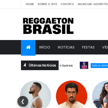
HOME
SOBRE O SITE
CONTATO
ANUNCIAR / ADVERTIS
INÍCIO
NOTÍCIAS
FESTAS
VÍ
Últimas Notícias
Emi
EMILIA MERNES
❮