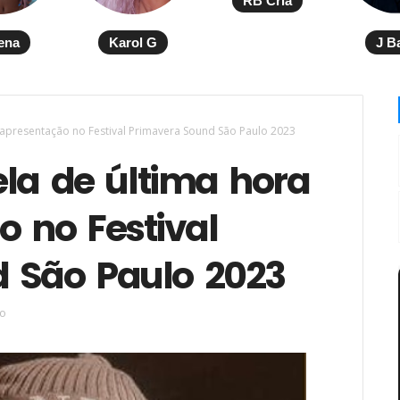
RB Cria
ena
Karol G
J B
a apresentação no Festival Primavera Sound São Paulo 2023
la de última hora
 no Festival
 São Paulo 2023
ro