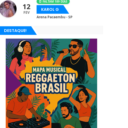
⏰ FALTAM 189 DIAS
12
KAROL G
FEV
Arena Pacaembu - SP
DESTAQUE!