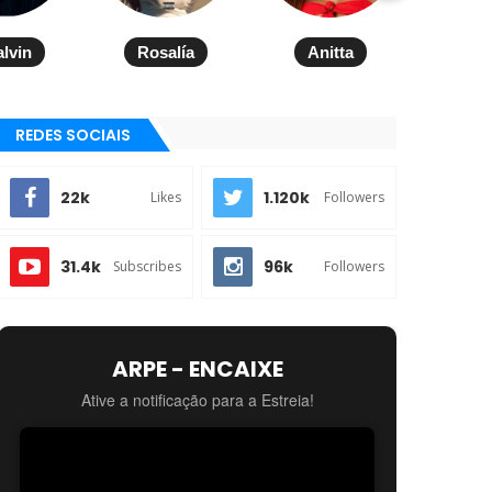
alvin
Rosalía
Anitta
REDES SOCIAIS
22k
1.120k
Likes
Followers
31.4k
96k
Subscribes
Followers
ARPE - ENCAIXE
Ative a notificação para a Estreia!