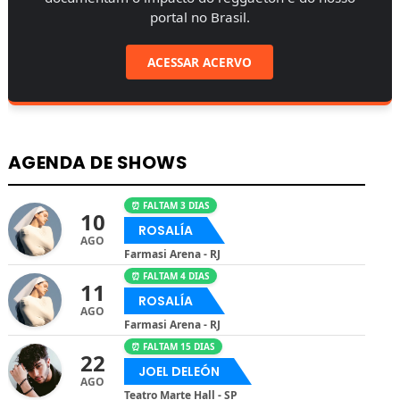
portal no Brasil.
ACESSAR ACERVO
AGENDA DE SHOWS
⏰ FALTAM 3 DIAS
10
ROSALÍA
AGO
Farmasi Arena - RJ
⏰ FALTAM 4 DIAS
11
ROSALÍA
AGO
Farmasi Arena - RJ
⏰ FALTAM 15 DIAS
22
JOEL DELEÓN
AGO
Teatro Marte Hall - SP