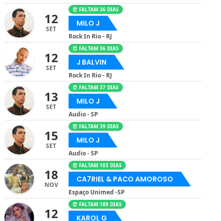
⏰ FALTAM 36 DIAS
12
MILO J
SET
Rock In Rio - RJ
⏰ FALTAM 36 DIAS
12
J BALVIN
SET
Rock In Rio - RJ
⏰ FALTAM 37 DIAS
13
MILO J
SET
Audio - SP
⏰ FALTAM 39 DIAS
15
MILO J
SET
Audio - SP
⏰ FALTAM 103 DIAS
18
CA7RIEL & PACO AMOROSO
NOV
Espaço Unimed -SP
⏰ FALTAM 189 DIAS
12
KAROL G