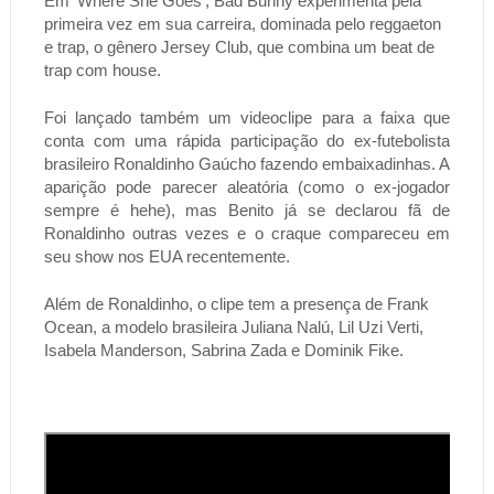
Em 'Where She Goes', Bad Bunny experimenta pela 
primeira vez em sua carreira, dominada pelo reggaeton 
e trap, o gênero Jersey Club, que combina um beat de 
trap com house.
Foi lançado também um videoclipe para a faixa que 
conta com uma rápida participação do ex-futebolista 
brasileiro Ronaldinho Gaúcho fazendo embaixadinhas. A 
aparição pode parecer aleatória (como o ex-jogador 
sempre é hehe), mas Benito já se declarou fã de 
Ronaldinho outras vezes e o craque compareceu em 
seu show nos EUA recentemente.
Além de Ronaldinho, o clipe tem a presença de Frank 
Ocean, a modelo brasileira Juliana Nalú, Lil Uzi Verti, 
Isabela Manderson, Sabrina Zada e Dominik Fike. 