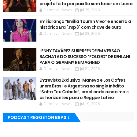
projeto feito por paixão sem focar em lucros
Dermeval Neves
Jul 25, 2026
Emilia lança “Emilia Tour En Vivo” e encerra a
histórica Era ".mp3" com chave de ouro
Dermeval Neves
Jul 23, 2026
LENNY TAVÁREZ SURPREENDE EM VERSÃO
BACHATA DO SUCESSO "FOLDED" DE KEHLANI
PARA O GRAMMY REIMAGINED
Dermeval Neves
Jul 21, 2026
Entrevista Exclusiva: Maneva e Los Cafres
unem Brasil e Argentina no single inédito
“Solta Teu Cabelo”, ampliando ainda mais
os horizontes para o Reggae Latino
Dermeval Neves
Jul 19, 2026
PODCAST REGGETON BRASIL