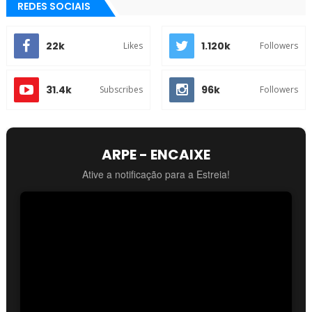
REDES SOCIAIS
22k
1.120k
Likes
Followers
31.4k
96k
Subscribes
Followers
ARPE - ENCAIXE
Ative a notificação para a Estreia!