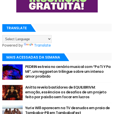
TRANSLATE
Powered by
Translate
MAIS ACESSADAS DA SEMANA
PEDRIN estreia no cenário musical com “Pa Ti Y Pa
Mí”, um reggaeton trilingue sobre um intenso
amor proibido
Anitta revela bastidores de EQUILIBRIVM:
emoção, essência e os desafios de um projeto
feito por paixão sem focar em lucros
Yuri e Will aparecem na TV desnudos em praia de
Tambaba-PB em TambabaFest