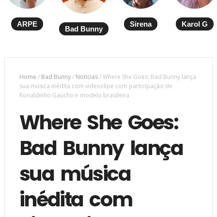
ARPE
Sirena
Karol G
Bad Bunny
Home
/
Bad Bunny
/
Noticias
/
Where She Goes: Bad Bunny lança
sua música inédita com videoclipe com participação de
Ronaldinho Gaúcho e modelo brasileira
Where She Goes:
Bad Bunny lança
sua música
inédita com