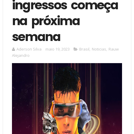
ingressos começa
na próxima
semana
Aderson Silva
maio 19, 2023
Brasil
,
Noticias
,
Rauw
Alejandro