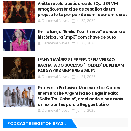
Anitta revela bastidores de EQUILIBRIVM:
emoção, essência e os desafios de um
projeto feito por paixão sem focar em lucros
Dermeval Neves
Jul 25, 2026
Emilia lança “Emilia Tour En Vivo” e encerra a
histórica Era ".mp3" com chave de ouro
Dermeval Neves
Jul 23, 2026
LENNY TAVÁREZ SURPREENDE EM VERSÃO
BACHATA DO SUCESSO "FOLDED" DE KEHLANI
PARA O GRAMMY REIMAGINED
Dermeval Neves
Jul 21, 2026
Entrevista Exclusiva: Maneva e Los Cafres
unem Brasil e Argentina no single inédito
“Solta Teu Cabelo”, ampliando ainda mais
os horizontes para o Reggae Latino
Dermeval Neves
Jul 19, 2026
PODCAST REGGETON BRASIL