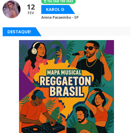
⏰ FALTAM 189 DIAS
12
KAROL G
FEV
Arena Pacaembu - SP
DESTAQUE!