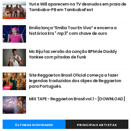
Yuri e Will aparecem na TV desnudos em praia de
Tambaba-PB em TambabaFest
Emilia lança “Emilia Tour En Vivo” e encerra a
histórica Era ".mp3" com chave de ouro
Mc Biju faz versão da canção BPM de Daddy
Yankee com pitadas de Funk
Site Reggaeton Brasil Oficial começa a fazer
legendas traduzidas dos clipes de Reggaeton
para Português.
MIX TAPE - Reggaeton Brasil vol.1 - [DOWNLOAD]
ÚLTIMAS NOVIDADES
PRINCIPAIS ARTISTAS