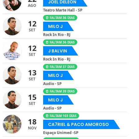
JOEL DELEÓN
AGO
Teatro Marte Hall - SP
⏰ FALTAM 36 DIAS
12
MILO J
SET
Rock In Rio - RJ
⏰ FALTAM 36 DIAS
12
J BALVIN
SET
Rock In Rio - RJ
⏰ FALTAM 37 DIAS
13
MILO J
SET
Audio - SP
⏰ FALTAM 39 DIAS
15
MILO J
SET
Audio - SP
⏰ FALTAM 103 DIAS
18
CA7RIEL & PACO AMOROSO
NOV
Espaço Unimed -SP