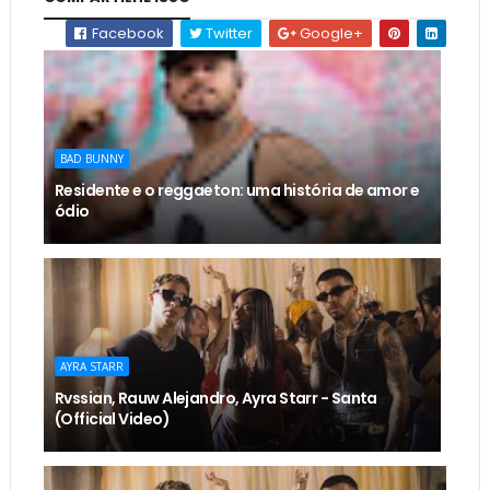
Facebook
Twitter
Google+
BAD BUNNY
Residente e o reggaeton: uma história de amor e
ódio
AYRA STARR
Rvssian, Rauw Alejandro, Ayra Starr - Santa
(Official Video)