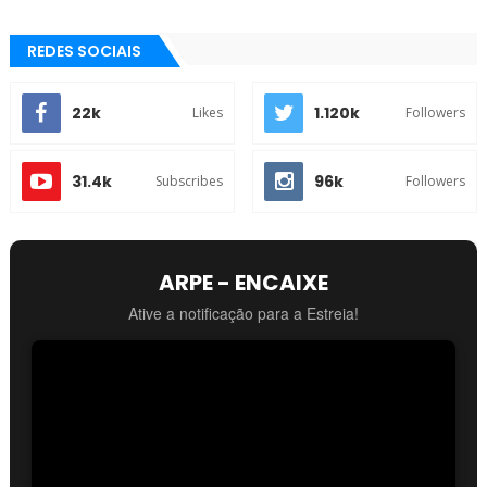
REDES SOCIAIS
22k
1.120k
Likes
Followers
31.4k
96k
Subscribes
Followers
ARPE - ENCAIXE
Ative a notificação para a Estreia!