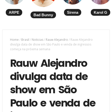
ARPE
Sirena
Karol G
Bad Bunny
Home
/
Brasil
/
Noticias
/
Rauw Alejandro
/
Rauw Alejandro
divulga data de show em São Paulo e venda de ingressos
começa na próxima semana
Rauw Alejandro
divulga data de
show em São
Paulo e venda de