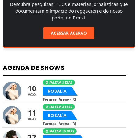
Descubra pesquisas, TCCs e matérias jornalísticas que
documentam o impacto do reggaeton e do nosso
portal no Brasil.
ACESSAR ACERVO
AGENDA DE SHOWS
⏰ FALTAM 3 DIAS
10
ROSALÍA
AGO
Farmasi Arena - RJ
⏰ FALTAM 4 DIAS
11
ROSALÍA
AGO
Farmasi Arena - RJ
⏰ FALTAM 15 DIAS
22