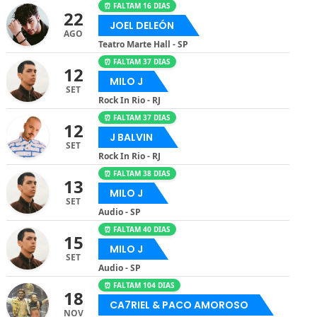
⏰ FALTAM 16 DIAS
22
JOEL DELEÓN
AGO
Teatro Marte Hall - SP
⏰ FALTAM 37 DIAS
12
MILO J
SET
Rock In Rio - RJ
⏰ FALTAM 37 DIAS
12
J BALVIN
SET
Rock In Rio - RJ
⏰ FALTAM 38 DIAS
13
MILO J
SET
Audio - SP
⏰ FALTAM 40 DIAS
15
MILO J
SET
Audio - SP
⏰ FALTAM 104 DIAS
18
CA7RIEL & PACO AMOROSO
NOV