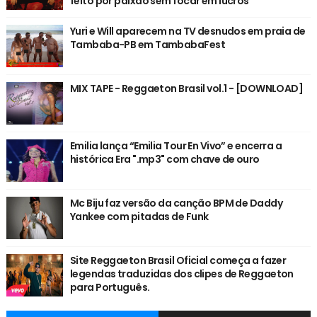
feito por paixão sem focar em lucros
Yuri e Will aparecem na TV desnudos em praia de
Tambaba-PB em TambabaFest
MIX TAPE - Reggaeton Brasil vol.1 - [DOWNLOAD]
Emilia lança “Emilia Tour En Vivo” e encerra a
histórica Era ".mp3" com chave de ouro
Mc Biju faz versão da canção BPM de Daddy
Yankee com pitadas de Funk
Site Reggaeton Brasil Oficial começa a fazer
legendas traduzidas dos clipes de Reggaeton
para Português.