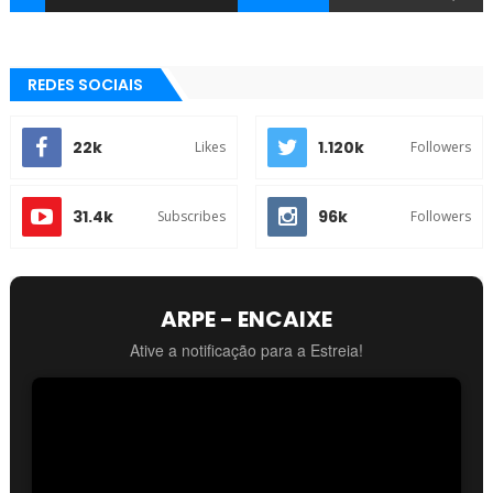
REDES SOCIAIS
22k
1.120k
Likes
Followers
31.4k
96k
Subscribes
Followers
ARPE - ENCAIXE
Ative a notificação para a Estreia!