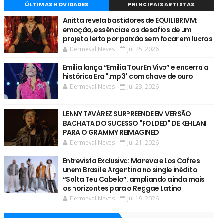
ÚLTIMAS NOVIDADES
PRINCIPAIS ARTISTAS
Anitta revela bastidores de EQUILIBRIVM:
emoção, essência e os desafios de um
projeto feito por paixão sem focar em lucros
Dermeval Neves
Jul 25, 2026
Emilia lança “Emilia Tour En Vivo” e encerra a
histórica Era ".mp3" com chave de ouro
Dermeval Neves
Jul 23, 2026
LENNY TAVÁREZ SURPREENDE EM VERSÃO
BACHATA DO SUCESSO "FOLDED" DE KEHLANI
PARA O GRAMMY REIMAGINED
Dermeval Neves
Jul 21, 2026
Entrevista Exclusiva: Maneva e Los Cafres
unem Brasil e Argentina no single inédito
“Solta Teu Cabelo”, ampliando ainda mais
os horizontes para o Reggae Latino
Dermeval Neves
Jul 19, 2026