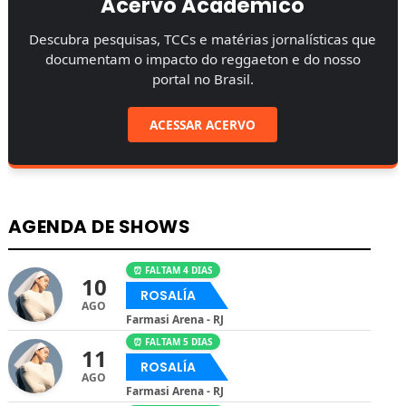
Acervo Acadêmico
Descubra pesquisas, TCCs e matérias jornalísticas que
documentam o impacto do reggaeton e do nosso
portal no Brasil.
ACESSAR ACERVO
AGENDA DE SHOWS
⏰ FALTAM 4 DIAS
10
ROSALÍA
AGO
Farmasi Arena - RJ
⏰ FALTAM 5 DIAS
11
ROSALÍA
AGO
Farmasi Arena - RJ