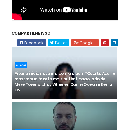
COMPARTILHE ISSO
Facebook
Twitter
Google+
AITANA
Aitana inicia nova era com o álbum “Cuarto Azul” e
mostra sua faceta mais autêntica ao lado de
Myke Towers, Jhay Wheeler, Danny Ocean e Kenia
OS