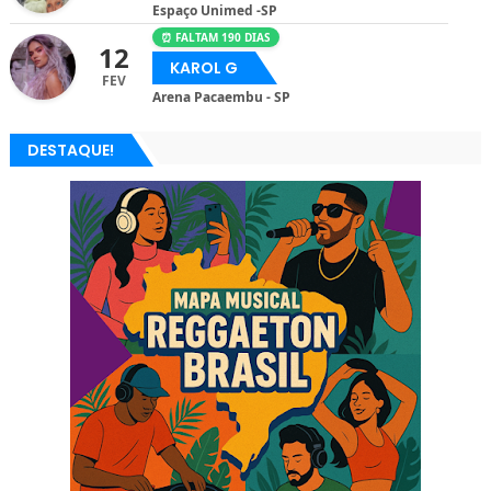
Espaço Unimed -SP
⏰ FALTAM 190 DIAS
12
KAROL G
FEV
Arena Pacaembu - SP
DESTAQUE!