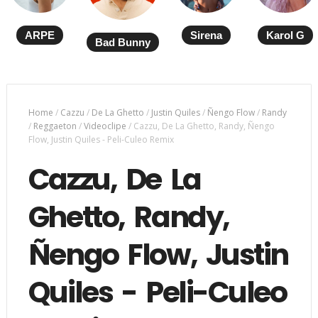
ARPE
Sirena
Karol G
Bad Bunny
Home
/
Cazzu
/
De La Ghetto
/
Justin Quiles
/
Ñengo Flow
/
Randy
/
Reggaeton
/
Videoclipe
/
Cazzu, De La Ghetto, Randy, Ñengo
Flow, Justin Quiles - Peli-Culeo Remix
Cazzu, De La
Ghetto, Randy,
Ñengo Flow, Justin
Quiles - Peli-Culeo