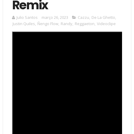
Remix
Julio Santos
março 26, 2023
Cazzu
,
De La Ghetto
,
Justin Quiles
,
Ñengo Flow
,
Randy
,
Reggaeton
,
Videoclipe