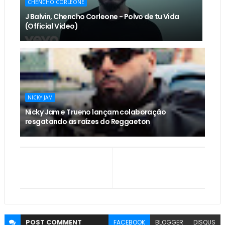
CHENCHO CORLEONE
J Balvin, Chencho Corleone - Polvo de tu Vida
(Official Video)
NICKY JAM
Nicky Jam e Trueno lançam colaboração
resgatando as raízes do Reggaeton
POST
COMMENT
FACEBOOK
BLOGGER
DISQUS