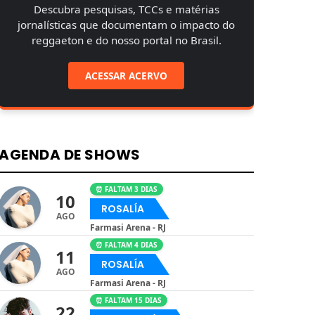
Descubra pesquisas, TCCs e matérias
jornalísticas que documentam o impacto do
reggaeton e do nosso portal no Brasil.
ACESSAR ACERVO
AGENDA DE SHOWS
⏰ FALTAM 3 DIAS
10
ROSALÍA
AGO
Farmasi Arena - RJ
⏰ FALTAM 4 DIAS
11
ROSALÍA
AGO
Farmasi Arena - RJ
⏰ FALTAM 15 DIAS
22