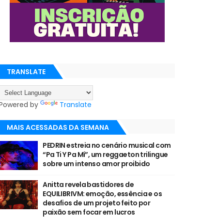
TRANSLATE
Powered by
Translate
MAIS ACESSADAS DA SEMANA
PEDRIN estreia no cenário musical com
“Pa Ti Y Pa Mí”, um reggaeton trilingue
sobre um intenso amor proibido
Anitta revela bastidores de
EQUILIBRIVM: emoção, essência e os
desafios de um projeto feito por
paixão sem focar em lucros