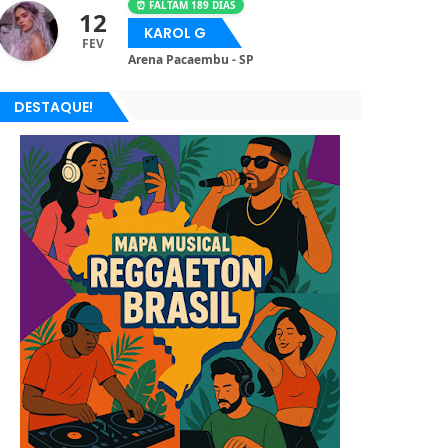
⏰ FALTAM 189 DIAS
12
KAROL G
FEV
Arena Pacaembu - SP
DESTAQUE!