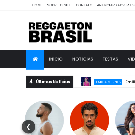
HOME
SOBRE O SITE
CONTATO
ANUNCIAR / ADVERTIS
INÍCIO
NOTÍCIAS
FESTAS
VÍ
Últimas Notícias
Emilia lança
EMILIA MERNES
❮