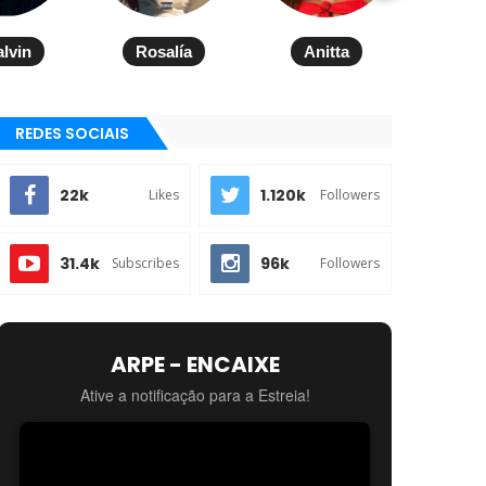
alvin
Rosalía
Anitta
REDES SOCIAIS
22k
1.120k
Likes
Followers
31.4k
96k
Subscribes
Followers
ARPE - ENCAIXE
Ative a notificação para a Estreia!