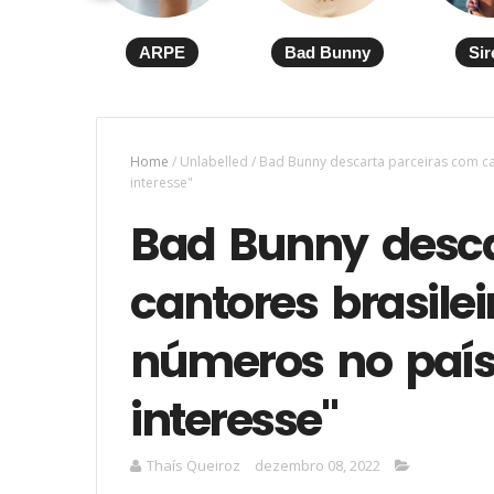
ARPE
Bad Bunny
Sir
Home
/
Unlabelled
/
Bad Bunny descarta parceiras com ca
interesse"
Bad Bunny desca
cantores brasilei
números no país
interesse"
Thaís Queiroz
dezembro 08, 2022