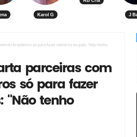
RB Cria
ena
Karol G
J B
ntores brasileiros só para fazer números no país: "Não tenho
rta parceiras com
ros só para fazer
: "Não tenho