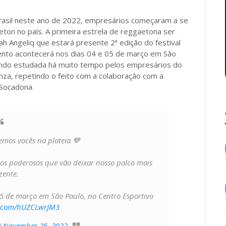
asil neste ano de 2022, empresários começaram a se
ton no país. A primeira estrela de reggaetona ser
ah Angeliq que estará presente 2ª edição do festival
vento acontecerá nos dias 04 e 05 de março em São
sendo estudada há muito tempo pelos empresários do
nza, repetindo o feito com a colaboração com a
 Socadona.
emos vocês na plateia 💙
nos poderosos que vão deixar nosso palco mais
zente.
5 de março em São Paulo, no Centro Esportivo
er.com/hUZCLwrJM3
)
November 25, 2022