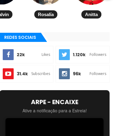
alvin
Rosalía
Anitta
REDES SOCIAIS
22k
1.120k
Likes
Followers
31.4k
96k
Subscribes
Followers
ARPE - ENCAIXE
Ative a notificação para a Estreia!