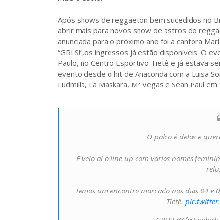
Após shows de reggaeton bem sucedidos no Br
abrir mais para novos show de astros do reggae
anunciada para o próximo ano foi a cantora Mari
“GRLS!”,os ingressos já estão disponíveis. O e
Paulo, no Centro Esportivo Tietê e já estava 
evento desde o hit de Anaconda com a Luisa So
Ludmilla, La Maskara, Mr Vegas e Sean Paul em
O palco é delas e quer
E veio aí o line up com vários nomes femini
relu
Temos um encontro marcado nos dias 04 e 0
Tietê.
pic.twitt
— GRLS! (@festivalgrls