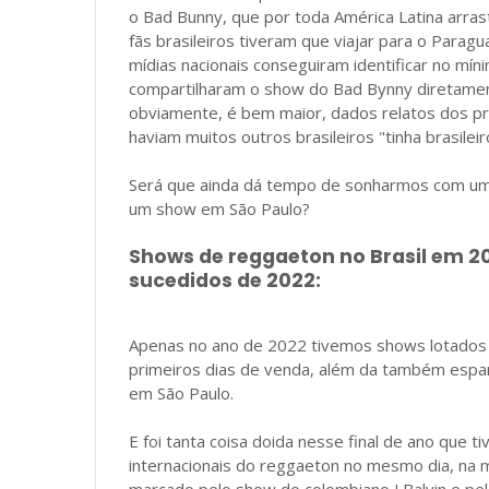
o Bad Bunny, que por toda América Latina arras
fãs brasileiros tiveram que viajar para o Parag
mídias nacionais conseguiram identificar no mí
compartilharam o show do Bad Bynny diretamen
obviamente, é bem maior, dados relatos dos pr
haviam muitos outros brasileiros "tinha brasile
Será que ainda dá tempo de sonharmos com um
um show em São Paulo?
Shows de reggaeton no Brasil em 2
sucedidos de 2022:
Apenas no ano de 2022 tivemos shows lotados 
primeiros dias de venda, além da também espa
em São Paulo.
E foi tanta coisa doida nesse final de ano que
internacionais do reggaeton no mesmo dia, na m
marcado pelo show do colombiano J Balvin e pel