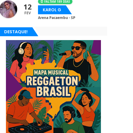
⏰ FALTAM 189 DIAS
12
KAROL G
FEV
Arena Pacaembu - SP
DESTAQUE!