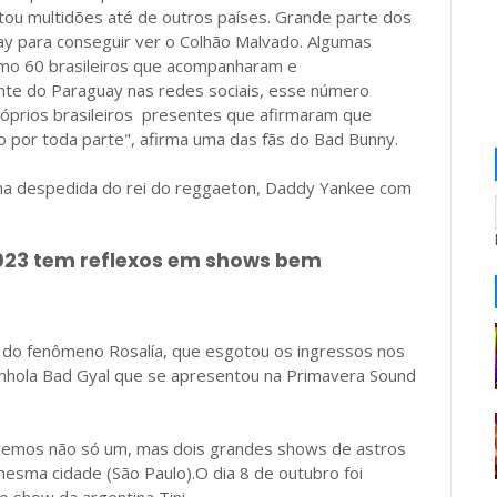
tou multidões até de outros países. Grande parte dos
uay para conseguir ver o Colhão Malvado. Algumas
nimo 60 brasileiros que acompanharam e
te do Paraguay nas redes sociais, esse número
óprios brasileiros presentes que afirmaram que
iro por toda parte", afirma uma das fãs do Bad Bunny.
a despedida do rei do reggaeton, Daddy Yankee com
023 tem reflexos em shows bem
do fenômeno Rosalía, que esgotou os ingressos nos
nhola Bad Gyal que se apresentou na Primavera Sound
 tivemos não só um, mas dois grandes shows de astros
esma cidade (São Paulo).O dia 8 de outubro foi
o show da argentina Tini.