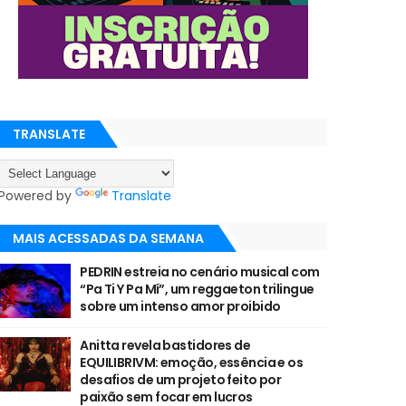
TRANSLATE
Powered by
Translate
MAIS ACESSADAS DA SEMANA
PEDRIN estreia no cenário musical com
“Pa Ti Y Pa Mí”, um reggaeton trilingue
sobre um intenso amor proibido
Anitta revela bastidores de
EQUILIBRIVM: emoção, essência e os
desafios de um projeto feito por
paixão sem focar em lucros