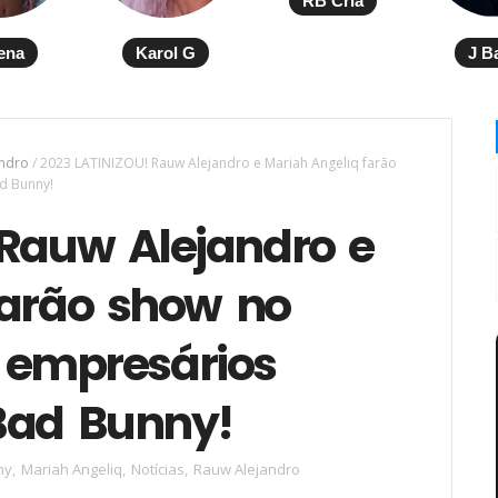
RB Cria
ena
Karol G
J B
andro
/
2023 LATINIZOU! Rauw Alejandro e Mariah Angeliq farão
d Bunny!
 Rauw Alejandro e
farão show no
e empresários
Bad Bunny!
ny
,
Mariah Angeliq
,
Notícias
,
Rauw Alejandro