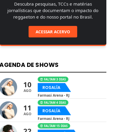
Descubra pesquisas, TCCs e matérias
jornalísticas que documentam o impacto do
reggaeton e do nosso portal no Brasil.
ACESSAR ACERVO
AGENDA DE SHOWS
⏰ FALTAM 3 DIAS
10
ROSALÍA
AGO
Farmasi Arena - RJ
⏰ FALTAM 4 DIAS
11
ROSALÍA
AGO
Farmasi Arena - RJ
⏰ FALTAM 15 DIAS
22