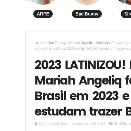
ARPE
Bad Bunny
Sir
Home
/
Bad Bunny
/
Mariah Angeliq
/
Notícias
/
Rauw Alej
show no Brasil em 2023 e empresários estudam trazer Ba
2023 LATINIZOU!
Mariah Angeliq 
Brasil em 2023 
estudam trazer 
Dermeval Neves
dezembro 06, 2022
Bad Bun