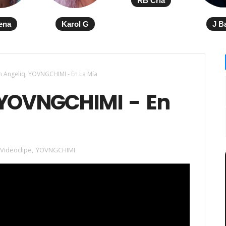
RB Cria
ena
Karol G
J B
h Angeliq, YOVNGCHIMI - En La Mía
 YOVNGCHIMI - En
Videoclipe
,
YOVNGCHIMI