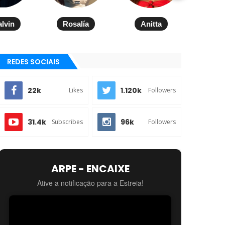
alvin
Rosalía
Anitta
REDES SOCIAIS
22k
1.120k
Likes
Followers
31.4k
96k
Subscribes
Followers
ARPE - ENCAIXE
Ative a notificação para a Estreia!