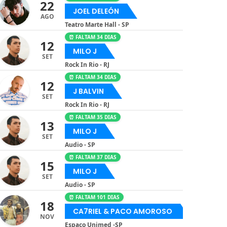
22
JOEL DELEÓN
AGO
Teatro Marte Hall - SP
⏰ FALTAM 34 DIAS
12
MILO J
SET
Rock In Rio - RJ
⏰ FALTAM 34 DIAS
12
J BALVIN
SET
Rock In Rio - RJ
⏰ FALTAM 35 DIAS
13
MILO J
SET
Audio - SP
⏰ FALTAM 37 DIAS
15
MILO J
SET
Audio - SP
⏰ FALTAM 101 DIAS
18
CA7RIEL & PACO AMOROSO
NOV
Espaço Unimed -SP