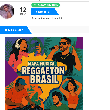
⏰ FALTAM 187 DIAS
12
KAROL G
FEV
Arena Pacaembu - SP
DESTAQUE!