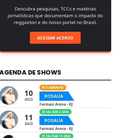
Descubra pesquisas, TCCs e matérias
jornalísticas que documentam o impacto do
reggaeton e do nosso portal no Brasil.
ACESSAR ACERVO
AGENDA DE SHOWS
🚨 É AMANHÃ!
10
ROSALÍA
AGO
Farmasi Arena - RJ
⏰ FALTAM 2 DIAS
11
ROSALÍA
AGO
Farmasi Arena - RJ
⏰ FALTAM 13 DIAS