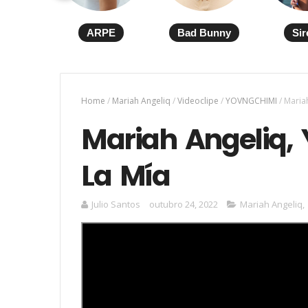
ARPE
Bad Bunny
Sir
Home
/
Mariah Angeliq
/
Videoclipe
/
YOVNGCHIMI
/
Maria
Mariah Angeliq,
La Mía
Julio Santos
outubro 24, 2022
Mariah Angeliq
,