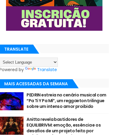
TRANSLATE
Powered by
Translate
MAIS ACESSADAS DA SEMANA
PEDRIN estreia no cenário musical com
“Pa Ti Y Pa Mí”, um reggaeton trilingue
sobre um intenso amor proibido
Anitta revela bastidores de
EQUILIBRIVM: emoção, essência e os
desafios de um projeto feito por