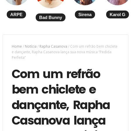
ARPE
Sirena
Karol G
Bad Bunny
Home
/
Notícia
/
Rapha Casanova
/
Com um refrão bem chiclete
e dançante, Rapha Casanova lança sua nova música “Pedida
Perfeita”
Com um refrão
bem chiclete e
dançante, Rapha
Casanova lança