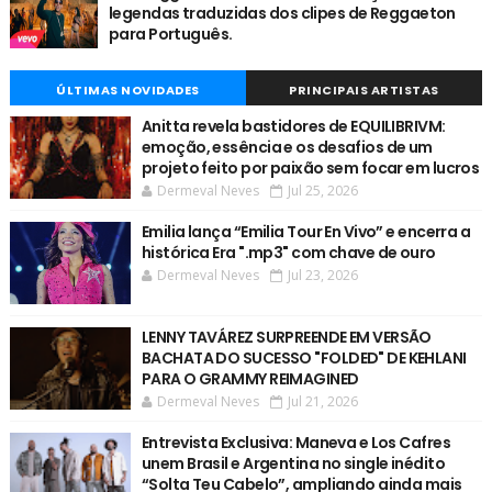
legendas traduzidas dos clipes de Reggaeton
para Português.
ÚLTIMAS NOVIDADES
PRINCIPAIS ARTISTAS
Anitta revela bastidores de EQUILIBRIVM:
emoção, essência e os desafios de um
projeto feito por paixão sem focar em lucros
Dermeval Neves
Jul 25, 2026
Emilia lança “Emilia Tour En Vivo” e encerra a
histórica Era ".mp3" com chave de ouro
Dermeval Neves
Jul 23, 2026
LENNY TAVÁREZ SURPREENDE EM VERSÃO
BACHATA DO SUCESSO "FOLDED" DE KEHLANI
PARA O GRAMMY REIMAGINED
Dermeval Neves
Jul 21, 2026
Entrevista Exclusiva: Maneva e Los Cafres
unem Brasil e Argentina no single inédito
“Solta Teu Cabelo”, ampliando ainda mais