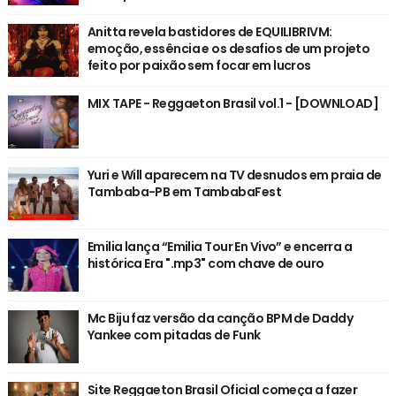
Anitta revela bastidores de EQUILIBRIVM:
emoção, essência e os desafios de um projeto
feito por paixão sem focar em lucros
MIX TAPE - Reggaeton Brasil vol.1 - [DOWNLOAD]
Yuri e Will aparecem na TV desnudos em praia de
Tambaba-PB em TambabaFest
Emilia lança “Emilia Tour En Vivo” e encerra a
histórica Era ".mp3" com chave de ouro
Mc Biju faz versão da canção BPM de Daddy
Yankee com pitadas de Funk
Site Reggaeton Brasil Oficial começa a fazer