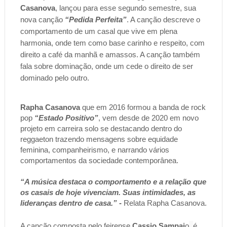
Casanova
, lançou para esse segundo semestre, sua 
nova canção
 “Pedida Perfeita”
. A canção descreve o 
comportamento de um casal que vive em plena 
harmonia, onde tem como base carinho e respeito, com 
direito a café da manhã e amassos. A canção também 
fala sobre dominação, onde um cede o direito de ser 
dominado pelo outro.
Rapha Casanova
 que em 2016 formou a banda de rock 
pop 
“Estado Positivo”
, vem desde de 2020 em novo 
projeto em carreira solo se destacando dentro do 
reggaeton trazendo mensagens sobre equidade 
feminina, companheirismo, e narrando vários 
comportamentos da sociedade contemporânea. 
“A música destaca o comportamento e a relação que 
os casais de hoje vivenciam. Suas intimidades, as 
lideranças dentro de casa.”
 -
 Relata Rapha Casanova.
, 
A canção composta pelo feirense
 Cassio Sampai
o
é 