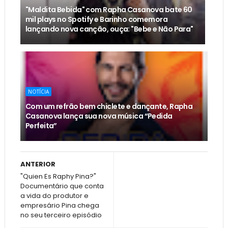
"Maldita Bebida" com Rapha Casanova bate 60
mil plays no Spotify e Barinho comemora
lançando nova canção, ouça: "Bebe e Não Para"
NOTÍCIA
Com um refrão bem chiclete e dançante, Rapha
Casanova lança sua nova música “Pedida
Perfeita”
ANTERIOR
"Quien Es Raphy Pina?"
Documentário que conta
a vida do produtor e
empresário Pina chega
no seu terceiro episódio