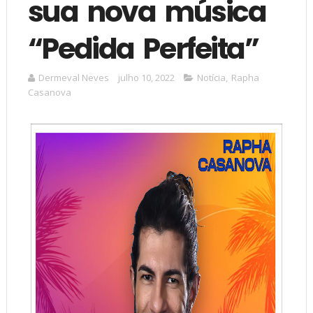
sua nova música
“Pedida Perfeita”
Dermeval Neves
julho 10, 2022
Notícia
,
Rapha
Casanova