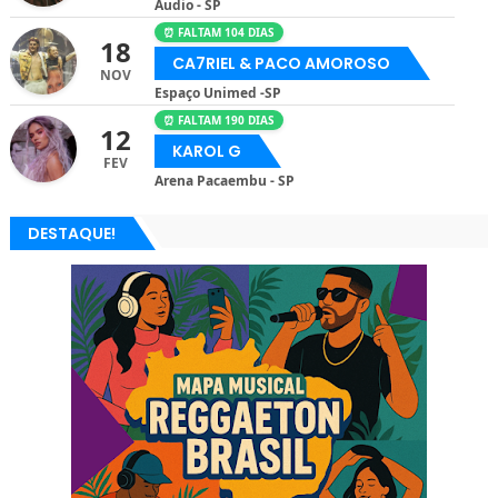
Audio - SP
⏰ FALTAM 104 DIAS
18
CA7RIEL & PACO AMOROSO
NOV
Espaço Unimed -SP
⏰ FALTAM 190 DIAS
12
KAROL G
FEV
Arena Pacaembu - SP
DESTAQUE!