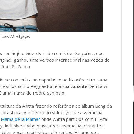
mpaio /Divulgação
erou hoje o vídeo lyric do remix de Dançarina, que
iginal, ganhou uma versão internacional nas vozes de
 francês Dadju.
o se concentra no espanhol e no francês e traz uma
ando estilos como Reggaeton e a sua variante Dembow
á é uma marca do Pedro Sampaio.
cultura da Anitta fazendo referência ao álbum Bang da
a brasileira. A estética do vídeo lyric se assemelha
a Mamá de la Mamá"
onde Anitta participa com El Alfa
ry, inclusive a vibe musical se assemelha bastante a
ções vocais e artísticas diferentes. É como se a