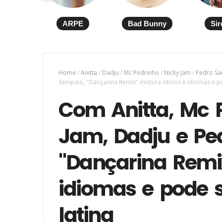
ARPE
Bad Bunny
Sir
Home
/
Anitta
/
Dadju
/
Mc Pedrinho
/
Nicky Jam
/
Pedro S
Sampaio, "Dançarina Remix" mistura ritmos e idiomas e po
Com Anitta, Mc P
Jam, Dadju e Pe
"Dançarina Remix
idiomas e pode s
latina