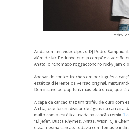
Pedro Sa
Ainda sem um videoclipe, o DJ Pedro Sampaio lib
além de Mc Pedrinho que já compõe a versão or
Anitta, o renomado reggaetoneiro Nicky Jam e o
Apesar de conter trechos em português a cançã
estética diferente da versão original, mistur
Dominicano ao pop funk mais eletrônico, que j
A capa da canção traz um troféu de ouro com es
Anitta, que foi um divisor de águas na carreira d
muito com a estética usada na canção remix
"L
"El Jefe", Busta Rhymes, Anitta, Wisin, CJ e Cher
essa mesma canção, todavia com temas e inclina