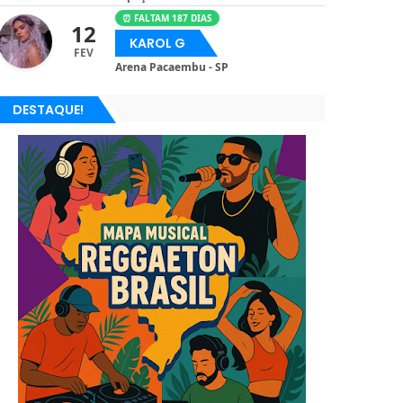
⏰ FALTAM 187 DIAS
12
KAROL G
FEV
Arena Pacaembu - SP
DESTAQUE!