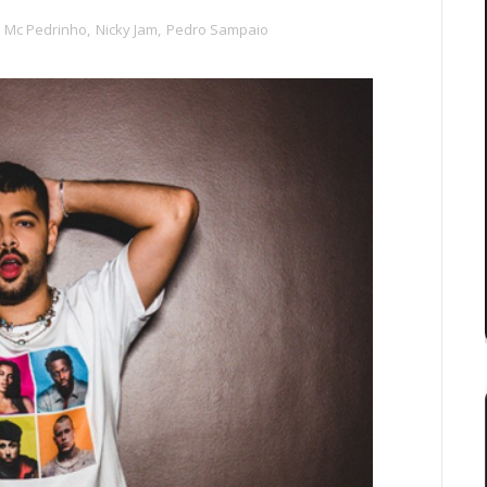
,
Mc Pedrinho
,
Nicky Jam
,
Pedro Sampaio