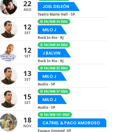
22
JOEL DELEÓN
AGO
Teatro Marte Hall - SP
⏰ FALTAM 34 DIAS
12
MILO J
SET
Rock In Rio - RJ
⏰ FALTAM 34 DIAS
12
J BALVIN
SET
Rock In Rio - RJ
⏰ FALTAM 35 DIAS
13
MILO J
SET
Audio - SP
⏰ FALTAM 37 DIAS
15
MILO J
SET
Audio - SP
⏰ FALTAM 101 DIAS
18
CA7RIEL & PACO AMOROSO
NOV
Espaço Unimed -SP