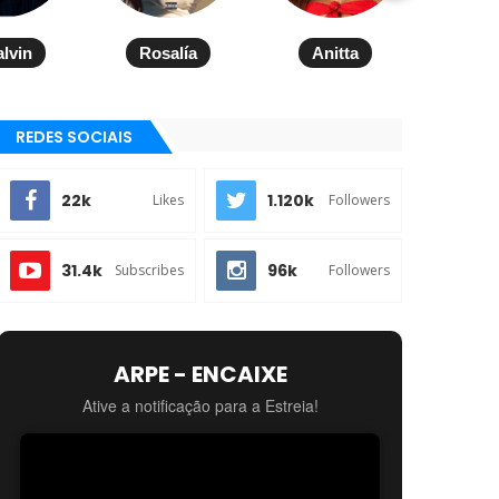
alvin
Rosalía
Anitta
REDES SOCIAIS
22k
1.120k
Likes
Followers
31.4k
96k
Subscribes
Followers
ARPE - ENCAIXE
Ative a notificação para a Estreia!