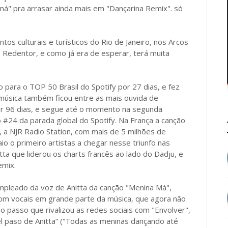
á" pra arrasar ainda mais em "Dançarina Remix". só
os culturais e turísticos do Rio de Janeiro, nos Arcos
 Redentor, e como já era de esperar, terá muita
 para o TOP 50 Brasil do Spotify por 27 dias, e fez
A música também ficou entre as mais ouvida de
or 96 dias, e segue até o momento na segunda
o #24 da parada global do Spotify. Na França a canção
, a NJR Radio Station, com mais de 5 milhões de
o o primeiro artistas a chegar nesse triunfo nas
tta que liderou os charts francês ao lado do Dadju, e
emix.
mpleado da voz de Anitta da canção "Menina Má",
com vocais em grande parte da música, que agora não
o passo que rivalizou as redes sociais com "Envolver",
el paso de Anitta” (“Todas as meninas dançando até