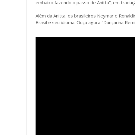
embaixo fazendo o passo de Anitta”, em traduç
Além da Anitta, os brasileiros Neymar e Ronald
Brasil e seu idioma. Ouça agora "Dançarina Remi