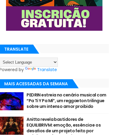
TRANSLATE
Powered by
Translate
MAIS ACESSADAS DA SEMANA
PEDRIN estreia no cenário musical com
“Pa Ti Y Pa Mí”, um reggaeton trilingue
sobre um intenso amor proibido
Anitta revela bastidores de
EQUILIBRIVM: emoção, essência e os
desafios de um projeto feito por