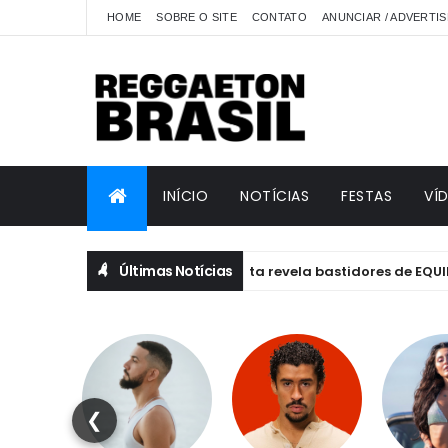
HOME
SOBRE O SITE
CONTATO
ANUNCIAR / ADVERTIS
INÍCIO
NOTÍCIAS
FESTAS
VÍ
Últimas Notícias
Anitta revela bastidores de EQUILIBRIVM:
ANITTA
❮