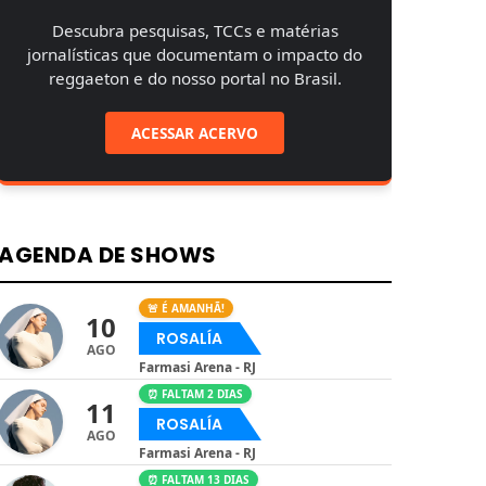
Descubra pesquisas, TCCs e matérias
jornalísticas que documentam o impacto do
reggaeton e do nosso portal no Brasil.
ACESSAR ACERVO
AGENDA DE SHOWS
🚨 É AMANHÃ!
10
ROSALÍA
AGO
Farmasi Arena - RJ
⏰ FALTAM 2 DIAS
11
ROSALÍA
AGO
Farmasi Arena - RJ
⏰ FALTAM 13 DIAS