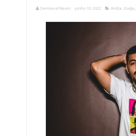
Dermeval Neves
junho 10, 2022
Anitta
,
Dadju