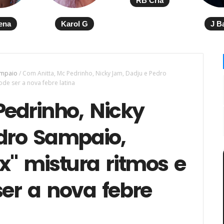
RB Cria
ena
Karol G
J B
ampaio
/
Com Anitta, Mc Pedrinho, Nicky Jam, Dadju e Pedro
de ser a nova febre latina
edrinho, Nicky
dro Sampaio,
" mistura ritmos e
er a nova febre