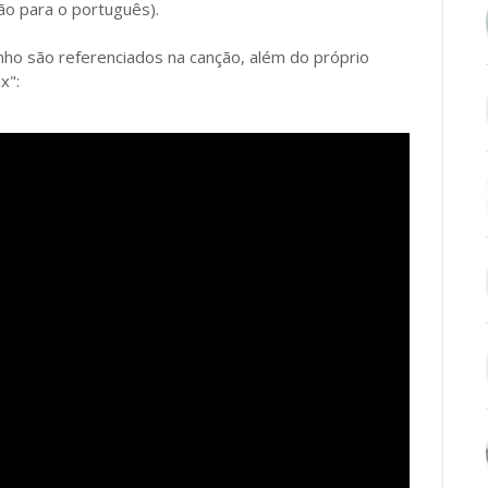
ão para o português).
inho são referenciados na canção, além do próprio
x":