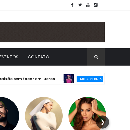
EVENTOS
CONTATO
sem focar em lucros
Emilia lança “Emilia
EMILIA MERNES
❯