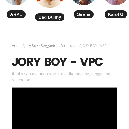
ARPE
Sirena
Karol G
Bad Bunny
Home
/
Jory Boy
/
Reggaeton
/
Videoclipe
/
JORY BOY - VPC
JORY BOY - VPC
Julio Santos
março 06, 2022
Jory Boy
,
Reggaeton
,
Videoclipe