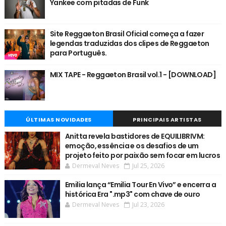
Yankee com pitadas de Funk
Site Reggaeton Brasil Oficial começa a fazer
legendas traduzidas dos clipes de Reggaeton
para Português.
MIX TAPE - Reggaeton Brasil vol.1 - [DOWNLOAD]
ÚLTIMAS NOVIDADES
PRINCIPAIS ARTISTAS
Anitta revela bastidores de EQUILIBRIVM:
emoção, essência e os desafios de um
projeto feito por paixão sem focar em lucros
Dermeval Neves
Jul 25, 2026
Emilia lança “Emilia Tour En Vivo” e encerra a
histórica Era ".mp3" com chave de ouro
Dermeval Neves
Jul 23, 2026