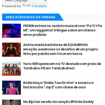
Powered by
Translate
MAIS ACESSADAS DA SEMANA
PEDRIN estreia no cenário musical com “Pa Ti Y Pa
Mí”, um reggaeton trilingue sobre um intenso
amor proibido
Anitta revela bastidores de EQUILIBRIVM:
emoção, essência e os desafios de um projeto
feito por paixão sem focar em lucros
Yuri e Will aparecem na TV desnudos em praia de
Tambaba-PB em TambabaFest
Emilia lança “Emilia Tour En Vivo” e encerra a
histórica Era ".mp3" com chave de ouro
Mc Biju faz versão da canção BPM de Daddy