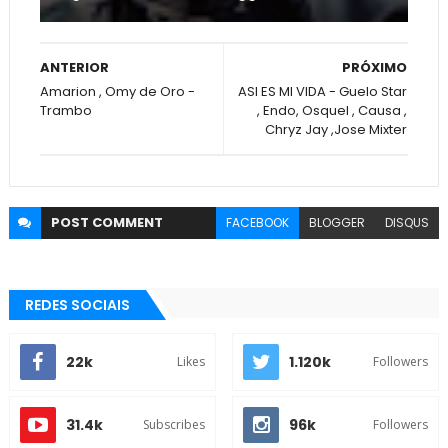
ANTERIOR
PRÓXIMO
Amarion , Omy de Oro -
ASI ES MI VIDA - Guelo Star
Trambo
, Endo, Osquel , Causa ,
Chryz Jay ,Jose Mixter
POST
COMMENT
FACEBOOK
BLOGGER
DISQUS
REDES SOCIAIS
22k
1.120k
Likes
Followers
31.4k
96k
Subscribes
Followers