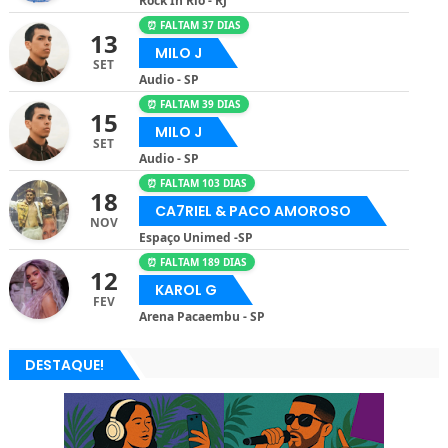
Rock In Rio - RJ
⏰ FALTAM 37 DIAS
13
MILO J
SET
Audio - SP
⏰ FALTAM 39 DIAS
15
MILO J
SET
Audio - SP
⏰ FALTAM 103 DIAS
18
CA7RIEL & PACO AMOROSO
NOV
Espaço Unimed -SP
⏰ FALTAM 189 DIAS
12
KAROL G
FEV
Arena Pacaembu - SP
DESTAQUE!