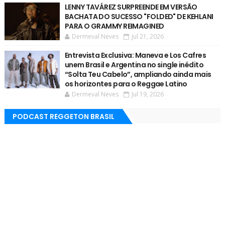
LENNY TAVÁREZ SURPREENDE EM VERSÃO
BACHATA DO SUCESSO "FOLDED" DE KEHLANI
PARA O GRAMMY REIMAGINED
Dermeval Neves
Jul 21, 2026
Entrevista Exclusiva: Maneva e Los Cafres
unem Brasil e Argentina no single inédito
“Solta Teu Cabelo”, ampliando ainda mais
os horizontes para o Reggae Latino
Dermeval Neves
Jul 19, 2026
PODCAST REGGETON BRASIL