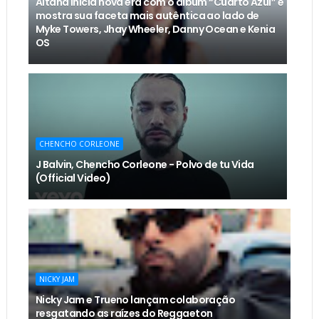
Aitana inicia nova era com o álbum “Cuarto Azul” e
mostra sua faceta mais autêntica ao lado de
Myke Towers, Jhay Wheeler, Danny Ocean e Kenia
OS
CHENCHO CORLEONE
J Balvin, Chencho Corleone - Polvo de tu Vida
(Official Video)
NICKY JAM
Nicky Jam e Trueno lançam colaboração
resgatando as raízes do Reggaeton