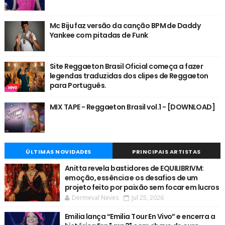
Mc Biju faz versão da canção BPM de Daddy
Yankee com pitadas de Funk
Site Reggaeton Brasil Oficial começa a fazer
legendas traduzidas dos clipes de Reggaeton
para Português.
MIX TAPE - Reggaeton Brasil vol.1 - [DOWNLOAD]
ÚLTIMAS NOVIDADES
PRINCIPAIS ARTISTAS
Anitta revela bastidores de EQUILIBRIVM:
emoção, essência e os desafios de um
projeto feito por paixão sem focar em lucros
Dermeval Neves
Jul 25, 2026
Emilia lança “Emilia Tour En Vivo” e encerra a