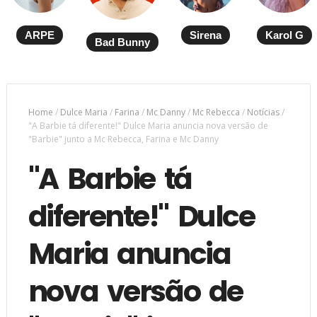
ARPE
Sirena
Karol G
Bad Bunny
Home
/
Dulce Maria
/
Farina
/
Mc Danny
/
Mc Rebecca
/
Notícias
/
"A Barbie tá diferente!" Dulce Maria anuncia nova versão de
"Barbie" junto a Mc Rebecca, Farina e Mc Danny
"A Barbie tá
diferente!" Dulce
Maria anuncia
nova versão de