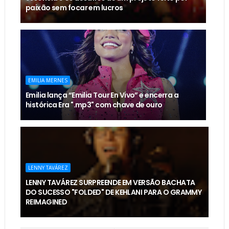
paixão sem focar em lucros
EMILIA MERNES
Emilia lança “Emilia Tour En Vivo” e encerra a
histórica Era ".mp3" com chave de ouro
LENNY TAVÁREZ
LENNY TAVÁREZ SURPREENDE EM VERSÃO BACHATA
DO SUCESSO "FOLDED" DE KEHLANI PARA O GRAMMY
REIMAGINED