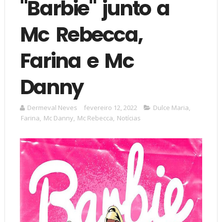
"Barbie" junto a
Mc Rebecca,
Farina e Mc
Danny
Dermeval Neves
fevereiro 12, 2022
Dulce Maria
,
Farina
,
Mc Danny
,
Mc Rebecca
,
Notícias