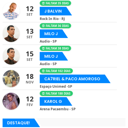
⏰ FALTAM 35 DIAS
12
J BALVIN
SET
Rock In Rio - RJ
⏰ FALTAM 36 DIAS
13
MILO J
SET
Audio - SP
⏰ FALTAM 38 DIAS
15
MILO J
SET
Audio - SP
⏰ FALTAM 102 DIAS
18
CA7RIEL & PACO AMOROSO
NOV
Espaço Unimed -SP
⏰ FALTAM 188 DIAS
12
KAROL G
FEV
Arena Pacaembu - SP
DESTAQUE!