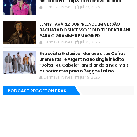
histórica Era ".mp3" com chave de ouro
Dermeval Neves
Jul 23, 2026
LENNY TAVÁREZ SURPREENDE EM VERSÃO
BACHATA DO SUCESSO "FOLDED" DE KEHLANI
PARA O GRAMMY REIMAGINED
Dermeval Neves
Jul 21, 2026
Entrevista Exclusiva: Maneva e Los Cafres
unem Brasil e Argentina no single inédito
“Solta Teu Cabelo”, ampliando ainda mais
os horizontes para o Reggae Latino
Dermeval Neves
Jul 19, 2026
PODCAST REGGETON BRASIL