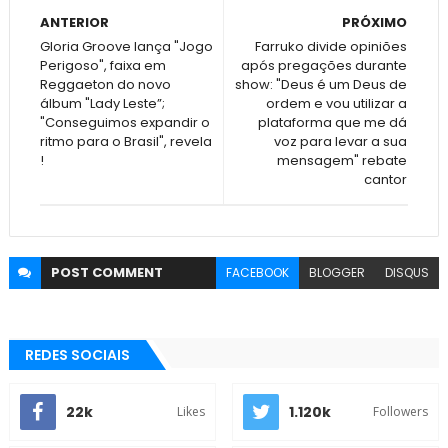
ANTERIOR
PRÓXIMO
Gloria Groove lança "Jogo
Farruko divide opiniões
Perigoso", faixa em
após pregações durante
Reggaeton do novo
show: "Deus é um Deus de
álbum "Lady Leste”;
ordem e vou utilizar a
"Conseguimos expandir o
plataforma que me dá
ritmo para o Brasil", revela
voz para levar a sua
!
mensagem" rebate
cantor
POST
COMMENT
FACEBOOK
BLOGGER
DISQUS
REDES SOCIAIS
22k
1.120k
Likes
Followers