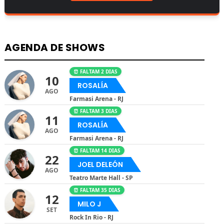
AGENDA DE SHOWS
⏰ FALTAM 2 DIAS
10
ROSALÍA
AGO
Farmasi Arena - RJ
⏰ FALTAM 3 DIAS
11
ROSALÍA
AGO
Farmasi Arena - RJ
⏰ FALTAM 14 DIAS
22
JOEL DELEÓN
AGO
Teatro Marte Hall - SP
⏰ FALTAM 35 DIAS
12
MILO J
SET
Rock In Rio - RJ