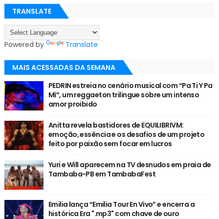
TRANSLATE
Powered by
Translate
MAIS ACESSADAS DA SEMANA
PEDRIN estreia no cenário musical com “Pa Ti Y Pa
Mí”, um reggaeton trilingue sobre um intenso
amor proibido
Anitta revela bastidores de EQUILIBRIVM:
emoção, essência e os desafios de um projeto
feito por paixão sem focar em lucros
Yuri e Will aparecem na TV desnudos em praia de
Tambaba-PB em TambabaFest
Emilia lança “Emilia Tour En Vivo” e encerra a
histórica Era ".mp3" com chave de ouro