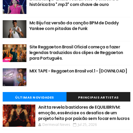
histórica Era ".mp3" com chave de ouro
Mc Biju faz versão da canção BPM de Daddy
Yankee com pitadas de Funk
Site Reggaeton Brasil Oficial começa a fazer
legendas traduzidas dos clipes de Reggaeton
para Português.
MIX TAPE - Reggaeton Brasil vol.1 - [DOWNLOAD]
ÚLTIMAS NOVIDADES
PRINCIPAIS ARTISTAS
Anitta revela bastidores de EQUILIBRIVM:
emoção, essência e os desafios de um
projeto feito por paixão sem focar em lucros
Dermeval Neves
Jul 25, 2026