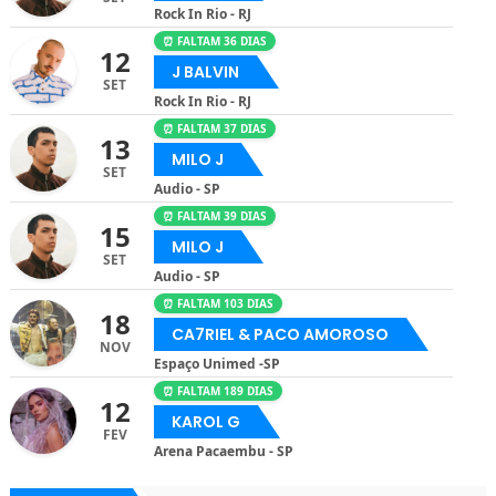
Rock In Rio - RJ
⏰ FALTAM 36 DIAS
12
J BALVIN
SET
Rock In Rio - RJ
⏰ FALTAM 37 DIAS
13
MILO J
SET
Audio - SP
⏰ FALTAM 39 DIAS
15
MILO J
SET
Audio - SP
⏰ FALTAM 103 DIAS
18
CA7RIEL & PACO AMOROSO
NOV
Espaço Unimed -SP
⏰ FALTAM 189 DIAS
12
KAROL G
FEV
Arena Pacaembu - SP