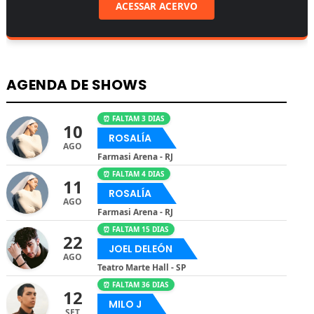
ACESSAR ACERVO
AGENDA DE SHOWS
⏰ FALTAM 3 DIAS
10
ROSALÍA
AGO
Farmasi Arena - RJ
⏰ FALTAM 4 DIAS
11
ROSALÍA
AGO
Farmasi Arena - RJ
⏰ FALTAM 15 DIAS
22
JOEL DELEÓN
AGO
Teatro Marte Hall - SP
⏰ FALTAM 36 DIAS
12
MILO J
SET