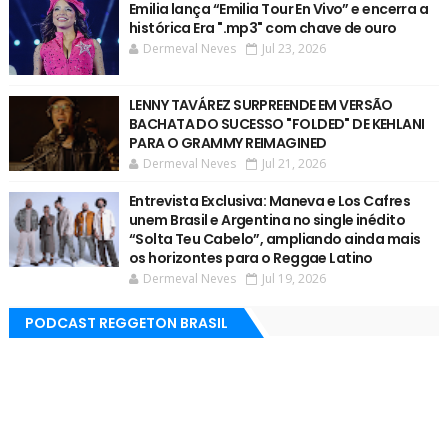
Emilia lança “Emilia Tour En Vivo” e encerra a
histórica Era ".mp3" com chave de ouro
Dermeval Neves
Jul 23, 2026
LENNY TAVÁREZ SURPREENDE EM VERSÃO
BACHATA DO SUCESSO "FOLDED" DE KEHLANI
PARA O GRAMMY REIMAGINED
Dermeval Neves
Jul 21, 2026
Entrevista Exclusiva: Maneva e Los Cafres
unem Brasil e Argentina no single inédito
“Solta Teu Cabelo”, ampliando ainda mais
os horizontes para o Reggae Latino
Dermeval Neves
Jul 19, 2026
PODCAST REGGETON BRASIL