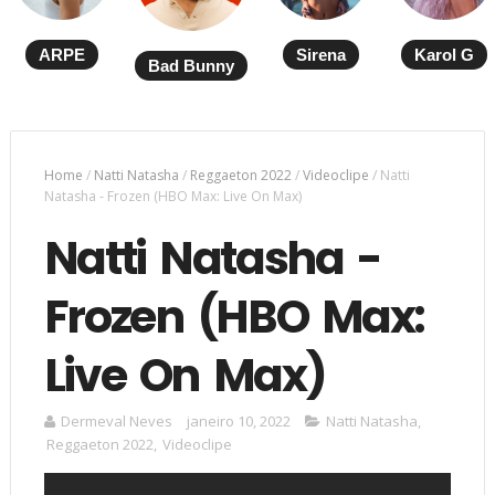
ARPE
Sirena
Karol G
Bad Bunny
Home
/
Natti Natasha
/
Reggaeton 2022
/
Videoclipe
/
Natti
Natasha - Frozen (HBO Max: Live On Max)
Natti Natasha -
Frozen (HBO Max:
Live On Max)
Dermeval Neves
janeiro 10, 2022
Natti Natasha
,
Reggaeton 2022
,
Videoclipe