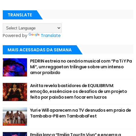
TRANSLATE
Powered by
Translate
MAIS ACESSADAS DA SEMANA
PEDRIN estreia no cenário musical com “Pa Ti Y Pa
Mí”, um reggaeton trilingue sobre um intenso
amor proibido
Anitta revela bastidores de EQUILIBRIVM:
emoção, essência e os desafios de um projeto
feito por paixão sem focar em lucros
Yuri e Will aparecem na TV desnudos em praia de
Tambaba-PB em TambabaFest
Emilia lança “Emilia Tour En Vivo” e encerra a