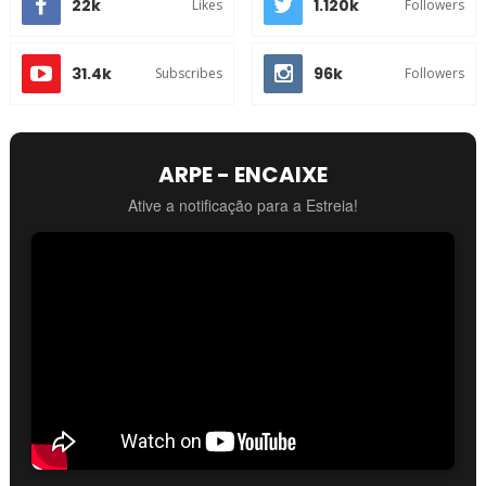
22k
1.120k
Likes
Followers
31.4k
96k
Subscribes
Followers
ARPE - ENCAIXE
Ative a notificação para a Estreia!