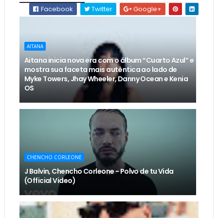
Facebook
Twitter
Google+
AITANA
Aitana inicia nova era com o álbum “Cuarto Azul” e
mostra sua faceta mais autêntica ao lado de
Myke Towers, Jhay Wheeler, Danny Ocean e Kenia
OS
CHENCHO CORLEONE
J Balvin, Chencho Corleone - Polvo de tu Vida
(Official Video)