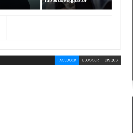
raízes do Reggaeton
FACEBOOK
BLOGGER
DISQUS