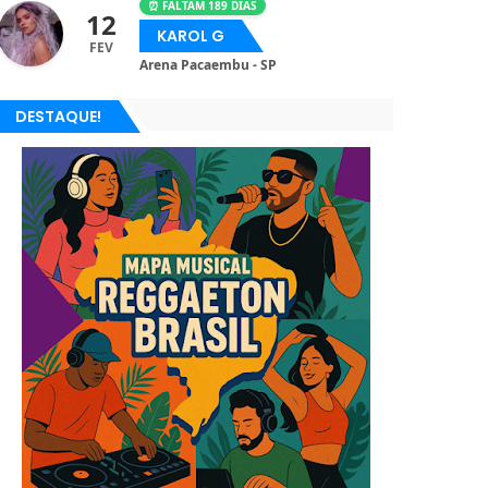
⏰ FALTAM 189 DIAS
12
KAROL G
FEV
Arena Pacaembu - SP
DESTAQUE!