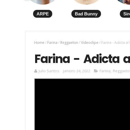
ARPE
Bad Bunny
Sir
Home
/
Farina
/
Reggaeton
/
Videoclipe
/
Farina - Adicta al
Farina - Adicta a
Julio Santos
janeiro 24, 2022
Farina
,
Reggaeto