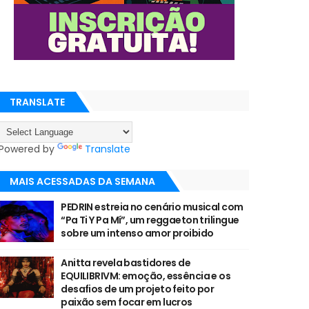
TRANSLATE
Powered by
Translate
MAIS ACESSADAS DA SEMANA
PEDRIN estreia no cenário musical com
“Pa Ti Y Pa Mí”, um reggaeton trilingue
sobre um intenso amor proibido
Anitta revela bastidores de
EQUILIBRIVM: emoção, essência e os
desafios de um projeto feito por
paixão sem focar em lucros