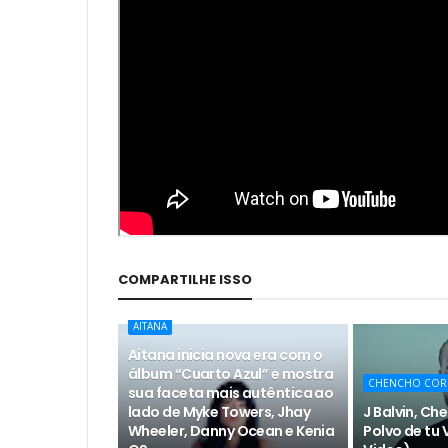
COMPARTILHE ISSO
AITANA
Aitana inicia nova era com o
álbum “Cuarto Azul” e mostra
CHENCHO COR
sua faceta mais autêntica ao
lado de Myke Towers, Jhay
J Balvin, Ch
Wheeler, Danny Ocean e Kenia
Polvo de tu V