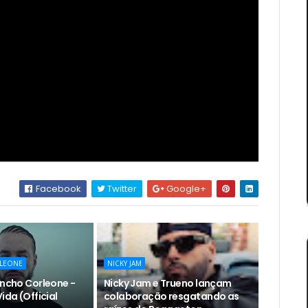
Facebook
Twitter
Google+
LEONE
NICKY JAM
encho Corleone -
Nicky Jam e Trueno lançam
ida (Official
colaboração resgatando as