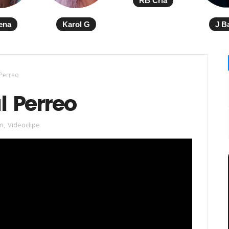
RB Cria
ena
Karol G
J B
 Perreo
l Perreo
n
,
Videoclipe