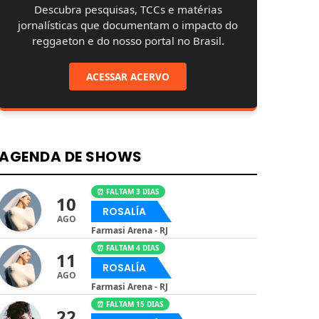
Descubra pesquisas, TCCs e matérias
jornalísticas que documentam o impacto do
reggaeton e do nosso portal no Brasil.
ACESSAR ACERVO
AGENDA DE SHOWS
⏰ FALTAM 3 DIAS
10
ROSALÍA
AGO
Farmasi Arena - RJ
⏰ FALTAM 4 DIAS
11
ROSALÍA
AGO
Farmasi Arena - RJ
⏰ FALTAM 15 DIAS
22