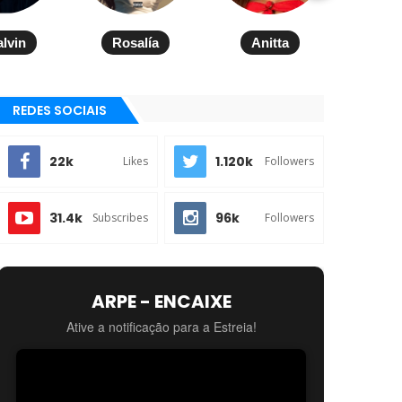
alvin
Rosalía
Anitta
REDES SOCIAIS
22k
1.120k
Likes
Followers
31.4k
96k
Subscribes
Followers
ARPE - ENCAIXE
Ative a notificação para a Estreia!