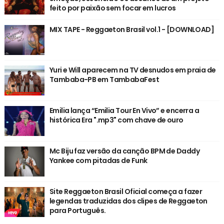
feito por paixão sem focar em lucros
MIX TAPE - Reggaeton Brasil vol.1 - [DOWNLOAD]
Yuri e Will aparecem na TV desnudos em praia de
Tambaba-PB em TambabaFest
Emilia lança “Emilia Tour En Vivo” e encerra a
histórica Era ".mp3" com chave de ouro
Mc Biju faz versão da canção BPM de Daddy
Yankee com pitadas de Funk
Site Reggaeton Brasil Oficial começa a fazer
legendas traduzidas dos clipes de Reggaeton
para Português.