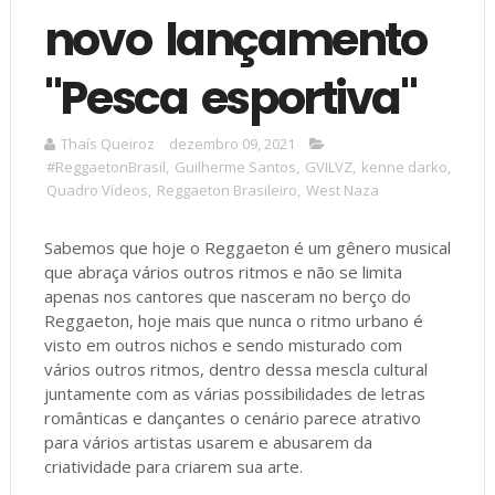
novo lançamento
"Pesca esportiva"
Thaís Queiroz
dezembro 09, 2021
#ReggaetonBrasil
,
Guilherme Santos
,
GVILVZ
,
kenne darko
,
Quadro Vídeos
,
Reggaeton Brasileiro
,
West Naza
Sabemos que hoje o Reggaeton é um gênero musical
que abraça vários outros ritmos e não se limita
apenas nos cantores que nasceram no berço do
Reggaeton, hoje mais que nunca o ritmo urbano é
visto em outros nichos e sendo misturado com
vários outros ritmos, dentro dessa mescla cultural
juntamente com as várias possibilidades de letras
românticas e dançantes o cenário parece atrativo
para vários artistas usarem e abusarem da
criatividade para criarem sua arte.