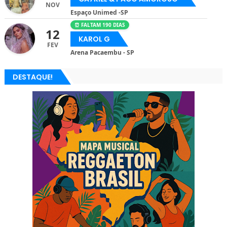
NOV
Espaço Unimed -SP
⏰ FALTAM 190 DIAS
12
KAROL G
FEV
Arena Pacaembu - SP
DESTAQUE!