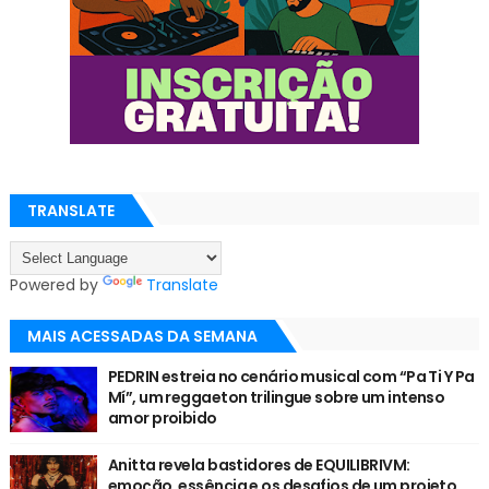
TRANSLATE
Powered by
Translate
MAIS ACESSADAS DA SEMANA
PEDRIN estreia no cenário musical com “Pa Ti Y Pa
Mí”, um reggaeton trilingue sobre um intenso
amor proibido
Anitta revela bastidores de EQUILIBRIVM:
emoção, essência e os desafios de um projeto