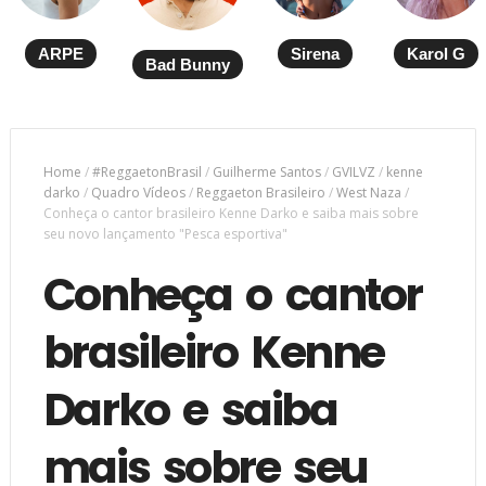
ARPE
Sirena
Karol G
Bad Bunny
Home
/
#ReggaetonBrasil
/
Guilherme Santos
/
GVILVZ
/
kenne
darko
/
Quadro Vídeos
/
Reggaeton Brasileiro
/
West Naza
/
Conheça o cantor brasileiro Kenne Darko e saiba mais sobre
seu novo lançamento "Pesca esportiva"
Conheça o cantor
brasileiro Kenne
Darko e saiba
mais sobre seu