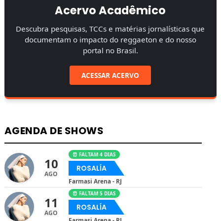
Acervo Acadêmico
Descubra pesquisas, TCCs e matérias jornalísticas que
documentam o impacto do reggaeton e do nosso
portal no Brasil.
ACESSAR ACERVO
AGENDA DE SHOWS
⏰ FALTAM 4 DIAS
10
ROSALÍA
AGO
Farmasi Arena - RJ
⏰ FALTAM 5 DIAS
11
ROSALÍA
AGO
Farmasi Arena - RJ