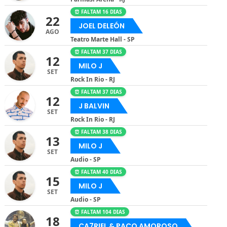
⏰ FALTAM 16 DIAS
22
JOEL DELEÓN
AGO
Teatro Marte Hall - SP
⏰ FALTAM 37 DIAS
12
MILO J
SET
Rock In Rio - RJ
⏰ FALTAM 37 DIAS
12
J BALVIN
SET
Rock In Rio - RJ
⏰ FALTAM 38 DIAS
13
MILO J
SET
Audio - SP
⏰ FALTAM 40 DIAS
15
MILO J
SET
Audio - SP
⏰ FALTAM 104 DIAS
18
CA7RIEL & PACO AMOROSO