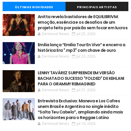
ÚLTIMAS NOVIDADES
PRINCIPAIS ARTISTAS
Anitta revela bastidores de EQUILIBRIVM:
emoção, essência e os desafios de um
projeto feito por paixão sem focar em lucros
Dermeval Neves
Jul 25, 2026
Emilia lança “Emilia Tour En Vivo” e encerra a
histórica Era ".mp3" com chave de ouro
Dermeval Neves
Jul 23, 2026
LENNY TAVÁREZ SURPREENDE EM VERSÃO
BACHATA DO SUCESSO "FOLDED" DE KEHLANI
PARA O GRAMMY REIMAGINED
Dermeval Neves
Jul 21, 2026
Entrevista Exclusiva: Maneva e Los Cafres
unem Brasil e Argentina no single inédito
“Solta Teu Cabelo”, ampliando ainda mais
os horizontes para o Reggae Latino
Dermeval Neves
Jul 19, 2026