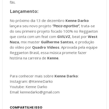
fãs.
Lançamento:
No próximo dia 13 de dezembro
Kenne Darko
lançara seu novo projeto
“Pesca esportiva”
, trata-se
do seu primeiro projeto focado 100% no Reggaeton
que conta com um feat com
GVILVZ
, beat por
West
Naza
, mix master
Guilherme Santos
, e produção
do vídeo por
Quadro Vídeos
. Aprovada pela equipe
Reggaeton Brasil, essa música promete fazer
história na carreira de
Kenne
.
Para conhecer mais sobre
Kenne Darko
:
Instagram: @KenneDarko
Youtube: Kenne Darko
Email: kennedarko@gmail.com
COMPARTILHE ISSO