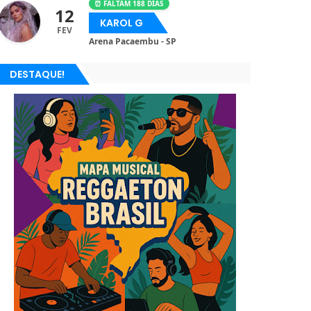
⏰ FALTAM 188 DIAS
12
KAROL G
FEV
Arena Pacaembu - SP
DESTAQUE!