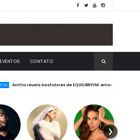
EVENTOS
CONTATO
nitta revela bastidores de EQUILIBRIVM: emoção, essência e os d
❯