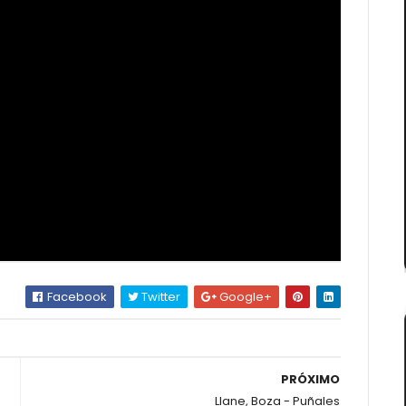
Facebook
Twitter
Google+
PRÓXIMO
Llane, Boza - Puñales