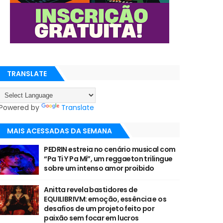
TRANSLATE
Powered by
Translate
MAIS ACESSADAS DA SEMANA
PEDRIN estreia no cenário musical com
“Pa Ti Y Pa Mí”, um reggaeton trilingue
sobre um intenso amor proibido
Anitta revela bastidores de
EQUILIBRIVM: emoção, essência e os
desafios de um projeto feito por
paixão sem focar em lucros