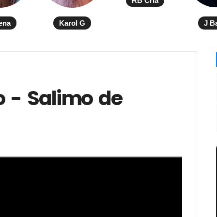
RB Cria
ena
Karol G
J B
o - Salimo de