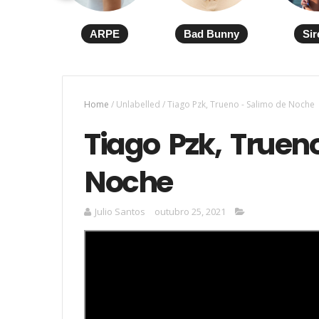
ARPE
Bad Bunny
Sir
Home
/
Unlabelled
/
Tiago Pzk, Trueno - Salimo de Noche
Tiago Pzk, Truen
Noche
Julio Santos
outubro 25, 2021