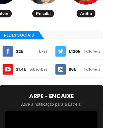
alvin
Rosalía
Anitta
REDES SOCIAIS
22k
1.120k
Likes
Followers
31.4k
96k
Subscribes
Followers
ARPE - ENCAIXE
Ative a notificação para a Estreia!