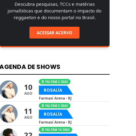
Descubra pesquisas, TCCs e matérias
jornalísticas que documentam o impacto do
reggaeton e do nosso portal no Brasil.
ACESSAR ACERVO
AGENDA DE SHOWS
⏰ FALTAM 2 DIAS
10
ROSALÍA
AGO
Farmasi Arena - RJ
⏰ FALTAM 3 DIAS
11
ROSALÍA
AGO
Farmasi Arena - RJ
⏰ FALTAM 14 DIAS
22