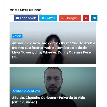
COMPARTILHE ISSO
Facebook
Twitter
Google+
AITANA
Aitana inicia nova era com o álbum “Cuarto Azul” e
mostra sua faceta mais autêntica ao lado de
Myke Towers, Jhay Wheeler, Danny Ocean e Kenia
OS
CHENCHO CORLEONE
J Balvin, Chencho Corleone - Polvo de tu Vida
(Official Video)