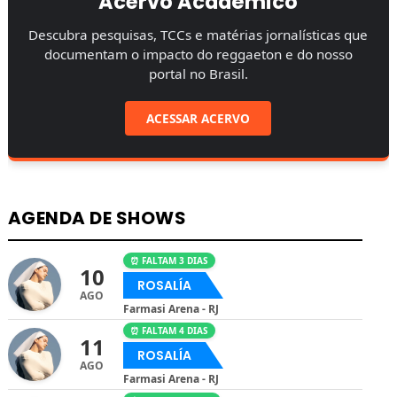
Acervo Acadêmico
Descubra pesquisas, TCCs e matérias jornalísticas que
documentam o impacto do reggaeton e do nosso
portal no Brasil.
ACESSAR ACERVO
AGENDA DE SHOWS
⏰ FALTAM 3 DIAS
10
ROSALÍA
AGO
Farmasi Arena - RJ
⏰ FALTAM 4 DIAS
11
ROSALÍA
AGO
Farmasi Arena - RJ