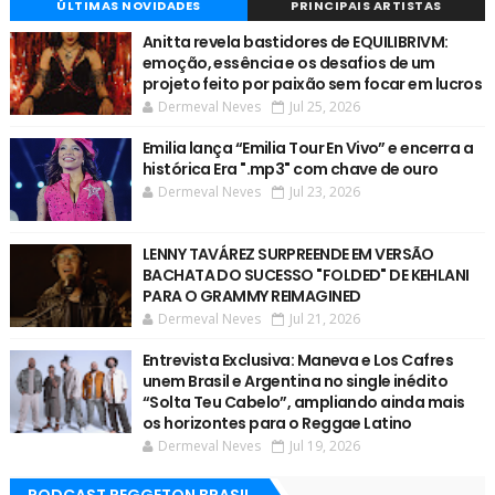
ÚLTIMAS NOVIDADES
PRINCIPAIS ARTISTAS
Anitta revela bastidores de EQUILIBRIVM:
emoção, essência e os desafios de um
projeto feito por paixão sem focar em lucros
Dermeval Neves
Jul 25, 2026
Emilia lança “Emilia Tour En Vivo” e encerra a
histórica Era ".mp3" com chave de ouro
Dermeval Neves
Jul 23, 2026
LENNY TAVÁREZ SURPREENDE EM VERSÃO
BACHATA DO SUCESSO "FOLDED" DE KEHLANI
PARA O GRAMMY REIMAGINED
Dermeval Neves
Jul 21, 2026
Entrevista Exclusiva: Maneva e Los Cafres
unem Brasil e Argentina no single inédito
“Solta Teu Cabelo”, ampliando ainda mais
os horizontes para o Reggae Latino
Dermeval Neves
Jul 19, 2026
PODCAST REGGETON BRASIL