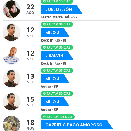
⏰ FALTAM 15 DIAS
22
JOEL DELEÓN
AGO
Teatro Marte Hall - SP
⏰ FALTAM 36 DIAS
12
MILO J
SET
Rock In Rio - RJ
⏰ FALTAM 36 DIAS
12
J BALVIN
SET
Rock In Rio - RJ
⏰ FALTAM 37 DIAS
13
MILO J
SET
Audio - SP
⏰ FALTAM 39 DIAS
15
MILO J
SET
Audio - SP
⏰ FALTAM 103 DIAS
18
CA7RIEL & PACO AMOROSO
NOV