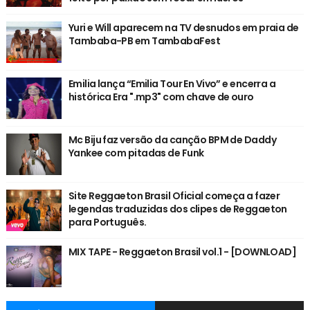
Yuri e Will aparecem na TV desnudos em praia de
Tambaba-PB em TambabaFest
Emilia lança “Emilia Tour En Vivo” e encerra a
histórica Era ".mp3" com chave de ouro
Mc Biju faz versão da canção BPM de Daddy
Yankee com pitadas de Funk
Site Reggaeton Brasil Oficial começa a fazer
legendas traduzidas dos clipes de Reggaeton
para Português.
MIX TAPE - Reggaeton Brasil vol.1 - [DOWNLOAD]