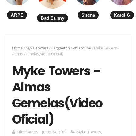
ARPE
Sirena
Karol G
Bad Bunny
Home
/
Myke Towers
/
Reggaeton
/
Videoclipe
/
Myke Towers -
Almas Gemelas(Video Oficial)
Myke Towers -
Almas
Gemelas(Video
Oficial)
Julio Santos
julho 24, 2021
Myke Towers
,