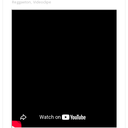
Reggaeton
,
Videoclipe