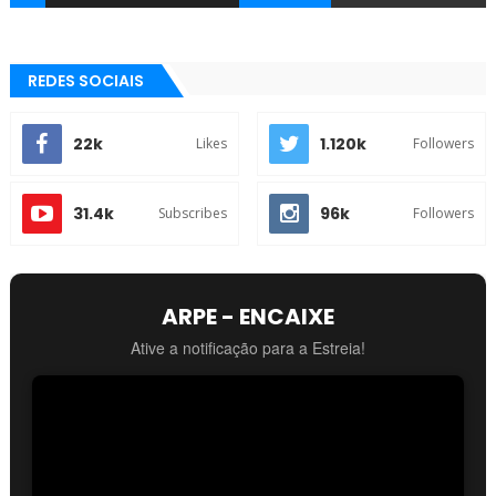
REDES SOCIAIS
22k
1.120k
Likes
Followers
31.4k
96k
Subscribes
Followers
ARPE - ENCAIXE
Ative a notificação para a Estreia!