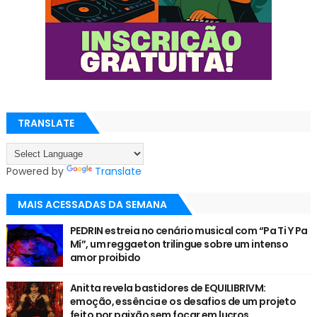
TRANSLATE
Powered by
Translate
MAIS ACESSADAS DA SEMANA
PEDRIN estreia no cenário musical com “Pa Ti Y Pa
Mí”, um reggaeton trilingue sobre um intenso
amor proibido
Anitta revela bastidores de EQUILIBRIVM:
emoção, essência e os desafios de um projeto
feito por paixão sem focar em lucros