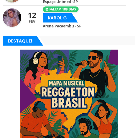
Espaço Unimed -SP
⏰ FALTAM 189 DIAS
12
KAROL G
FEV
Arena Pacaembu - SP
DESTAQUE!