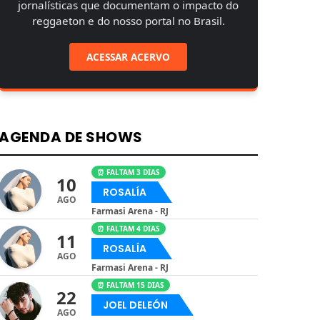
jornalísticas que documentam o impacto do
reggaeton e do nosso portal no Brasil.
ACESSAR ACERVO
AGENDA DE SHOWS
⏰ FALTAM 3 DIAS
10
ROSALÍA
AGO
Farmasi Arena - RJ
⏰ FALTAM 4 DIAS
11
ROSALÍA
AGO
Farmasi Arena - RJ
⏰ FALTAM 15 DIAS
22
JOEL DELEÓN
AGO