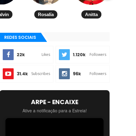
alvin
Rosalía
Anitta
REDES SOCIAIS
22k
1.120k
Likes
Followers
31.4k
96k
Subscribes
Followers
ARPE - ENCAIXE
Ative a notificação para a Estreia!