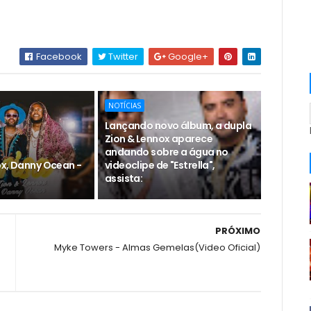
Facebook
Twitter
Google+
NOTÍCIAS
Lançando novo álbum, a dupla
Zion & Lennox aparece
andando sobre a água no
ox, Danny Ocean -
videoclipe de "Estrella",
assista:
PRÓXIMO
Myke Towers - Almas Gemelas(Video Oficial)