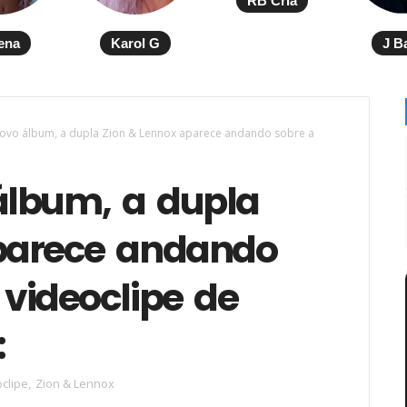
RB Cria
ena
Karol G
J B
ovo álbum, a dupla Zion & Lennox aparece andando sobre a
lbum, a dupla
parece andando
videoclipe de
:
clipe
,
Zion & Lennox