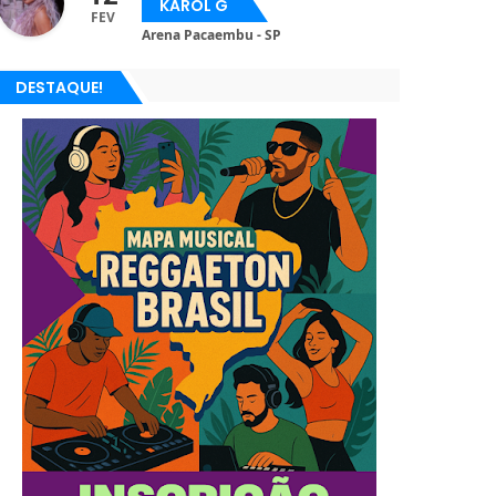
KAROL G
FEV
Arena Pacaembu - SP
DESTAQUE!