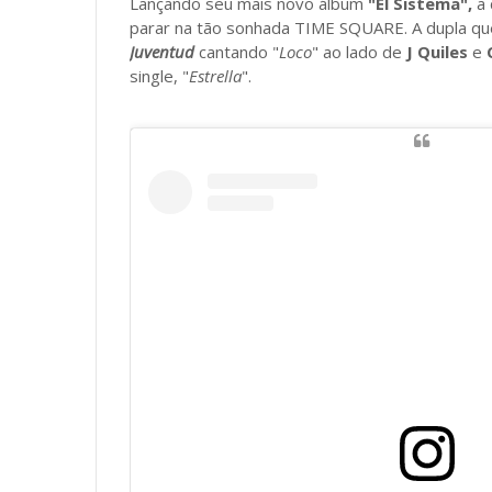
Lançando seu mais novo álbum
"El Sistema",
a 
parar na tão sonhada TIME SQUARE. A dupla qu
Juventud
cantando "
Loco
" ao lado de
J Quiles
e
single, "
Estrella
".