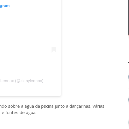
agram
 Lennox (@zionylennox)
do sobre a água da pscina junto a dançarinas. Várias
 e fontes de água.