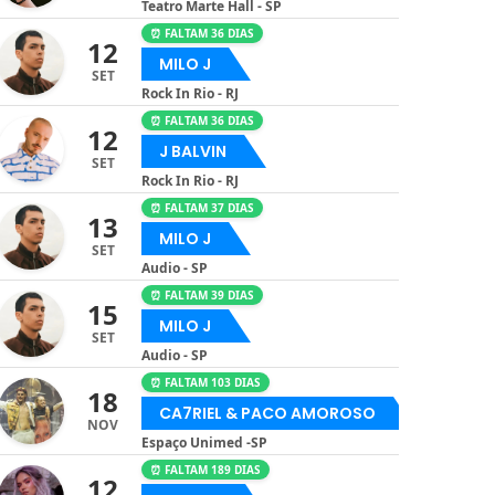
Teatro Marte Hall - SP
⏰ FALTAM 36 DIAS
12
MILO J
SET
Rock In Rio - RJ
⏰ FALTAM 36 DIAS
12
J BALVIN
SET
Rock In Rio - RJ
⏰ FALTAM 37 DIAS
13
MILO J
SET
Audio - SP
⏰ FALTAM 39 DIAS
15
MILO J
SET
Audio - SP
⏰ FALTAM 103 DIAS
18
CA7RIEL & PACO AMOROSO
NOV
Espaço Unimed -SP
⏰ FALTAM 189 DIAS
12