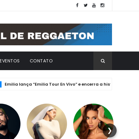
EVENTOS
CONTATO
 lança “Emilia Tour En Vivo” e encerra a histórica Era ".mp3" co
❯