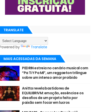
TRANSLATE
Powered by
Translate
MAIS ACESSADAS DA SEMANA
PEDRIN estreia no cenário musical com
“Pa Ti Y Pa Mí”, um reggaeton trilingue
sobre um intenso amor proibido
Anitta revela bastidores de
EQUILIBRIVM: emoção, essência e os
desafios de um projeto feito por
paixão sem focar em lucros