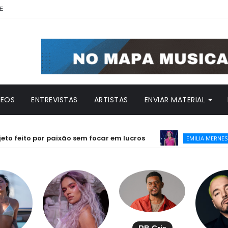
E
DEOS
ENTREVISTAS
ARTISTAS
ENVIAR MATERIAL
o por paixão sem focar em lucros
Emilia
EMILIA MERNES