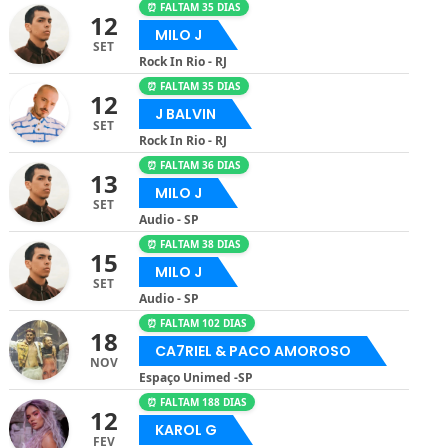
⏰ FALTAM 35 DIAS
12
MILO J
SET
Rock In Rio - RJ
⏰ FALTAM 35 DIAS
12
J BALVIN
SET
Rock In Rio - RJ
⏰ FALTAM 36 DIAS
13
MILO J
SET
Audio - SP
⏰ FALTAM 38 DIAS
15
MILO J
SET
Audio - SP
⏰ FALTAM 102 DIAS
18
CA7RIEL & PACO AMOROSO
NOV
Espaço Unimed -SP
⏰ FALTAM 188 DIAS
12
KAROL G
FEV