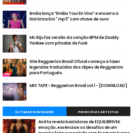
Emilia lança “Emilia Tour En Vivo” e encerra a
histórica Era ".mp3" com chave de ouro
Mc Biju faz versão da canção BPM de Daddy
Yankee com pitadas de Funk
Site Reggaeton Brasil Oficial começa a fazer
legendas traduzidas dos clipes de Reggaeton
para Português.
MIX TAPE - Reggaeton Brasil vol.1 - [DOWNLOAD]
ÚLTIMAS NOVIDADES
PRINCIPAIS ARTISTAS
Anitta revela bastidores de EQUILIBRIVM:
emoção, essência e os desafios de um
projeto feito por paixão sem focar em lucros