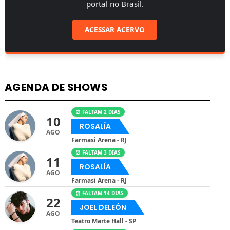
portal no Brasil.
ACESSAR ACERVO
AGENDA DE SHOWS
⏰ FALTAM 2 DIAS
10
ROSALÍA
AGO
Farmasi Arena - RJ
⏰ FALTAM 3 DIAS
11
ROSALÍA
AGO
Farmasi Arena - RJ
⏰ FALTAM 14 DIAS
22
JOEL DELEÓN
AGO
Teatro Marte Hall - SP