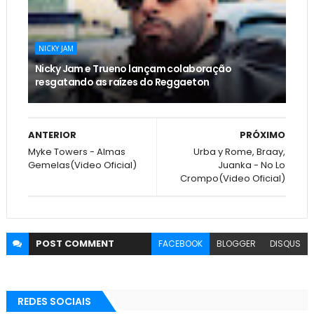
NICKY JAM
Nicky Jam e Trueno lançam colaboração
resgatando as raízes do Reggaeton
ANTERIOR
PRÓXIMO
Myke Towers - Almas
Urba y Rome, Braay,
Gemelas(Video Oficial)
Juanka - No Lo
Crompo(Video Oficial)
POST
COMMENT
FACEBOOK
BLOGGER
DISQUS
REDES SOCIAIS