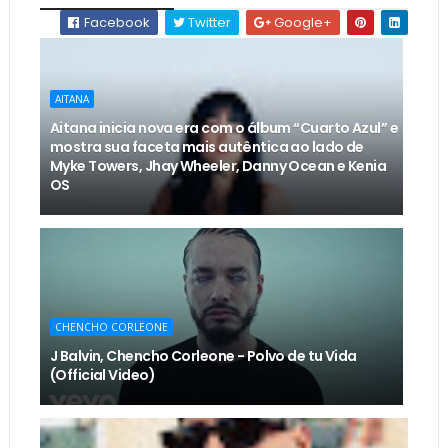
Facebook
Twitter
Google+
AITANA
Aitana inicia nova era com o álbum “Cuarto Azul” e
mostra sua faceta mais autêntica ao lado de
Myke Towers, Jhay Wheeler, Danny Ocean e Kenia
OS
CHENCHO CORLEONE
J Balvin, Chencho Corleone - Polvo de tu Vida
(Official Video)