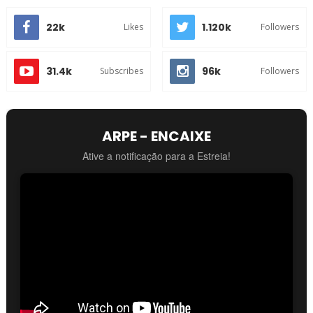
22k
1.120k
Likes
Followers
31.4k
96k
Subscribes
Followers
ARPE - ENCAIXE
Ative a notificação para a Estreia!