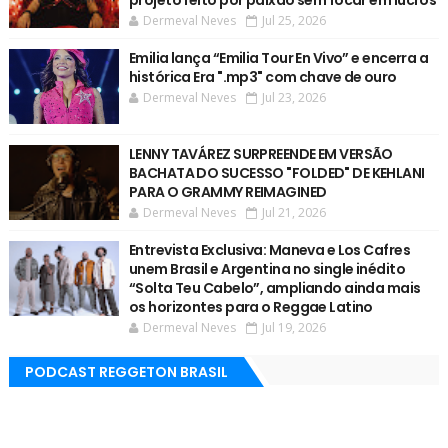
Dermeval Neves
Jul 25, 2026
Emilia lança “Emilia Tour En Vivo” e encerra a
histórica Era ".mp3" com chave de ouro
Dermeval Neves
Jul 23, 2026
LENNY TAVÁREZ SURPREENDE EM VERSÃO
BACHATA DO SUCESSO "FOLDED" DE KEHLANI
PARA O GRAMMY REIMAGINED
Dermeval Neves
Jul 21, 2026
Entrevista Exclusiva: Maneva e Los Cafres
unem Brasil e Argentina no single inédito
“Solta Teu Cabelo”, ampliando ainda mais
os horizontes para o Reggae Latino
Dermeval Neves
Jul 19, 2026
PODCAST REGGETON BRASIL