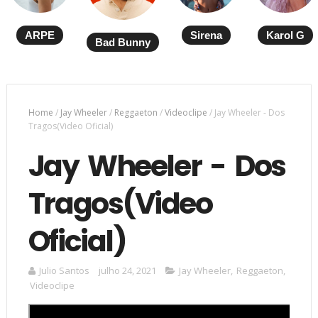
ARPE
Sirena
Karol G
Bad Bunny
Home
/
Jay Wheeler
/
Reggaeton
/
Videoclipe
/
Jay Wheeler - Dos
Tragos(Video Oficial)
Jay Wheeler - Dos
Tragos(Video
Oficial)
Julio Santos
julho 24, 2021
Jay Wheeler
,
Reggaeton
,
Videoclipe