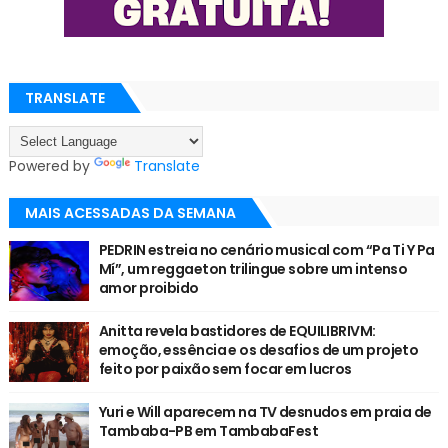
TRANSLATE
Powered by
Translate
MAIS ACESSADAS DA SEMANA
PEDRIN estreia no cenário musical com “Pa Ti Y Pa
Mí”, um reggaeton trilingue sobre um intenso
amor proibido
Anitta revela bastidores de EQUILIBRIVM:
emoção, essência e os desafios de um projeto
feito por paixão sem focar em lucros
Yuri e Will aparecem na TV desnudos em praia de
Tambaba-PB em TambabaFest