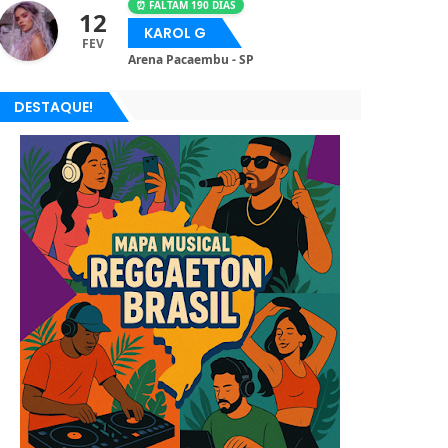
⏰ FALTAM 190 DIAS
12
KAROL G
FEV
Arena Pacaembu - SP
DESTAQUE!