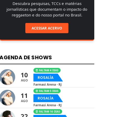
Descubra pesquisas, TCCs e matérias
jornalísticas que documentam o impacto do
reggaeton e do nosso portal no Brasil.
ACESSAR ACERVO
AGENDA DE SHOWS
⏰ FALTAM 4 DIAS
10
ROSALÍA
AGO
Farmasi Arena - RJ
⏰ FALTAM 5 DIAS
11
ROSALÍA
AGO
Farmasi Arena - RJ
⏰ FALTAM 16 DIAS
22