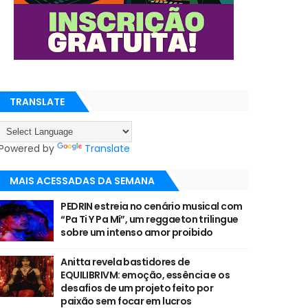
TRANSLATE
Powered by
Translate
MAIS ACESSADAS DA SEMANA
PEDRIN estreia no cenário musical com
“Pa Ti Y Pa Mí”, um reggaeton trilingue
sobre um intenso amor proibido
Anitta revela bastidores de
EQUILIBRIVM: emoção, essência e os
desafios de um projeto feito por
paixão sem focar em lucros