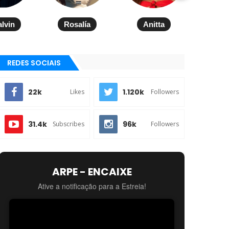
alvin
Rosalía
Anitta
REDES SOCIAIS
22k
1.120k
Likes
Followers
31.4k
96k
Subscribes
Followers
ARPE - ENCAIXE
Ative a notificação para a Estreia!