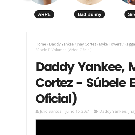
ARPE
Bad Bunny
Sir
Home
/
Daddy Yankee
/
Jhay Cortez
/
Myke Towers
/
Regga
Súbele El Volumen (Video Oficial)
Daddy Yankee, M
Cortez - Súbele 
Oficial)
Julio Santos
julho 16, 2021
Daddy Yankee
,
Jha