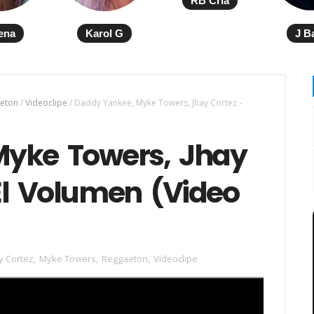
RB Cria
ena
Karol G
J B
eton
/
Videoclipe
/
Daddy Yankee, Myke Towers, Jhay Cortez -
yke Towers, Jhay
El Volumen (Video
y Cortez
,
Myke Towers
,
Reggaeton
,
Videoclipe