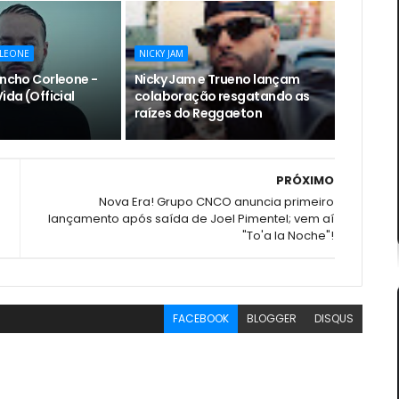
LEONE
NICKY JAM
encho Corleone -
Nicky Jam e Trueno lançam
ida (Official
colaboração resgatando as
raízes do Reggaeton
PRÓXIMO
Nova Era! Grupo CNCO anuncia primeiro
lançamento após saída de Joel Pimentel; vem aí
"To'a la Noche"!
FACEBOOK
BLOGGER
DISQUS