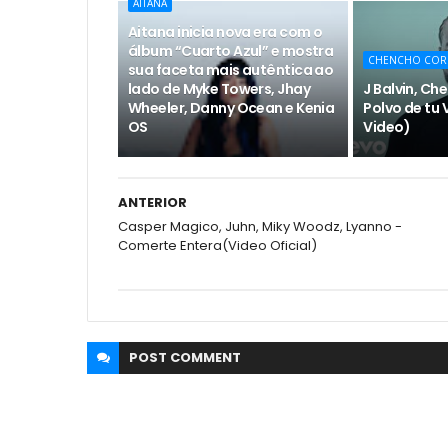
AITANA
Aitana inicia nova era com o
álbum “Cuarto Azul” e mostra
CHENCHO COR
sua faceta mais autêntica ao
lado de Myke Towers, Jhay
J Balvin, Ch
Wheeler, Danny Ocean e Kenia
Polvo de tu V
OS
Video)
ANTERIOR
Casper Magico, Juhn, Miky Woodz, Lyanno -
Comerte Entera(Video Oficial)
POST
COMMENT